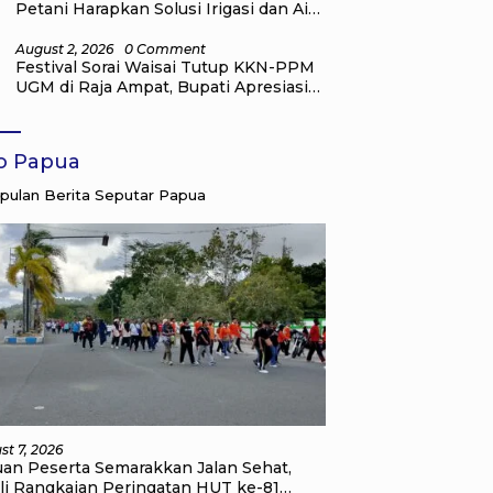
Petani Harapkan Solusi Irigasi dan Air
Bersih dari Pemkab Raja Ampat
August 2, 2026
0 Comment
Festival Sorai Waisai Tutup KKN-PPM
UGM di Raja Ampat, Bupati Apresiasi
Pengabdian Mahasiswa untuk
Masyarakat
fo Papua
ulan Berita Seputar Papua
st 7, 2026
uan Peserta Semarakkan Jalan Sehat,
li Rangkaian Peringatan HUT ke-81