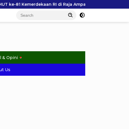
n RI di Raja Ampat
Kesbangpol Raja Ampat Salurkan
l & Opini
ut Us