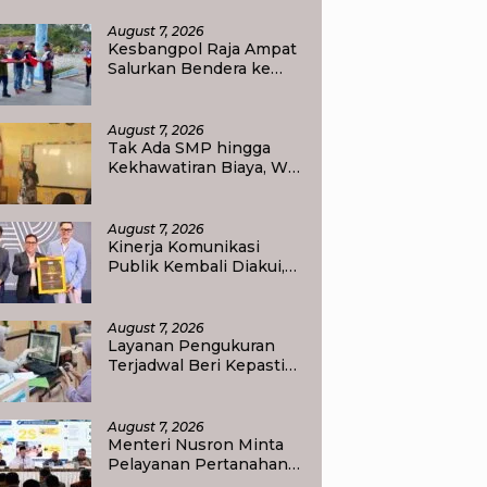
emerdekaan RI di Raja Ampat
August 7, 2026
Kesbangpol Raja Ampat
Salurkan Bendera ke
Empat Kelurahan di
Waisai
August 7, 2026
Tak Ada SMP hingga
Kekhawatiran Biaya, Wali
Murid Tlogoweru
Didorong Tak Menyerah
pada Pendidikan Anak
August 7, 2026
Kinerja Komunikasi
Publik Kembali Diakui,
Kementerian ATR/BPN
Raih Popular
Government Institutions
August 7, 2026
Award 2026
Layanan Pengukuran
Terjadwal Beri Kepastian
Jadwal, Warga Kini Tak
Lagi Lama Menunggu
Ukur Tanah
August 7, 2026
Menteri Nusron Minta
Pelayanan Pertanahan
Gunakan Sudut Pandang