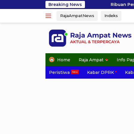
Skip
Breaking News
Ribuan Peserta Semarakkan Jala
to
RajaAmpatNews
Indeks
content
Home
Raja Ampat
Info Pa
Peristiwa
Kabar DPRK
Kaba