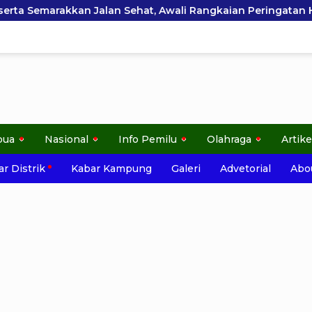
n Sehat, Awali Rangkaian Peringatan HUT ke-81 Kemerdekaa
pua
Nasional
Info Pemilu
Olahraga
Artike
r Distrik
Kabar Kampung
Galeri
Advetorial
Abo