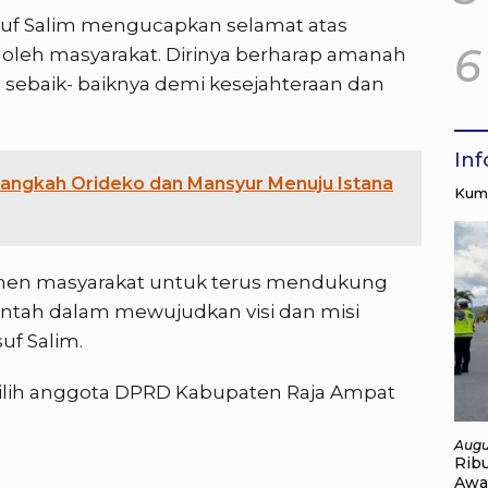
usuf Salim mengucapkan selamat atas
6
 oleh masyarakat. Dirinya berharap amanah
 sebaik- baiknya demi kesejahteraan dan
.
In
Langkah Orideko dan Mansyur Menuju Istana
Kump
emen masyarakat untuk terus mendukung
ntah dalam mewujudkan visi dan misi
uf Salim.
pilih anggota DPRD Kabupaten Raja Ampat
Augu
Rib
Awa