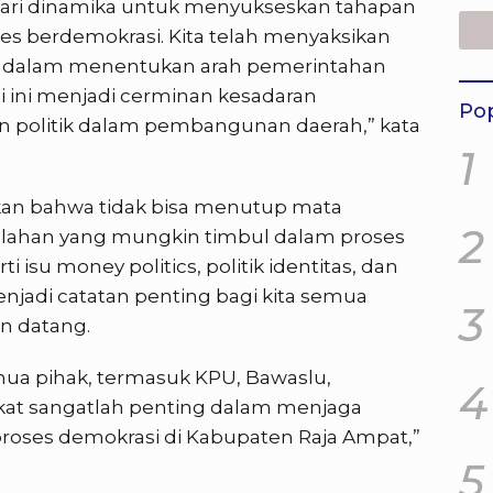
dari dinamika untuk menyukseskan tahapan
s berdemokrasi. Kita telah menyaksikan
ggi dalam menentukan arah pemerintahan
si ini menjadi cerminan kesadaran
Pop
n politik dalam pembangunan daerah,” kata
1
kan bahwa tidak bisa menutup mata
2
lahan yang mungkin timbul dalam proses
isu money politics, politik identitas, dan
enjadi catatan penting bagi kita semua
3
an datang.
emua pihak, termasuk KPU, Bawaslu,
4
kat sangatlah penting dalam menjaga
proses demokrasi di Kabupaten Raja Ampat,”
5