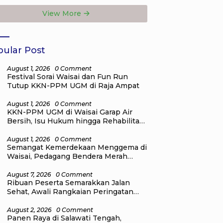
Government
View More
Institutions Award
2026
ular Post
August 1, 2026
0 Comment
Festival Sorai Waisai dan Fun Run
Tutup KKN-PPM UGM di Raja Ampat
August 1, 2026
0 Comment
KKN-PPM UGM di Waisai Garap Air
Bersih, Isu Hukum hingga Rehabilitasi
Mangrove
August 1, 2026
0 Comment
Semangat Kemerdekaan Menggema di
Waisai, Pedagang Bendera Merah
Putih Mulai Ramai
August 7, 2026
0 Comment
Ribuan Peserta Semarakkan Jalan
Sehat, Awali Rangkaian Peringatan
HUT ke-81 Kemerdekaan RI di Raja
Ampat
August 2, 2026
0 Comment
Panen Raya di Salawati Tengah,