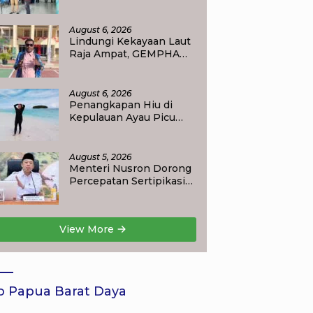
Bupati Ajak Masyarakat
Perkuat Nasionalisme
August 6, 2026
Lindungi Kekayaan Laut
Raja Ampat, GEMPHA
Apresiasi Langkah
Ditpolairud Polda Papua
Barat Daya
August 6, 2026
Penangkapan Hiu di
Kepulauan Ayau Picu
Polemik, Pemandu
Wisata: Jangan
Korbankan Masa Depan
August 5, 2026
Raja Ampat
Menteri Nusron Dorong
Percepatan Sertipikasi
Rumah Ibadah di NTT,
Target Jadi Kado Natal
bagi Masyarakat
View More
o Papua Barat Daya