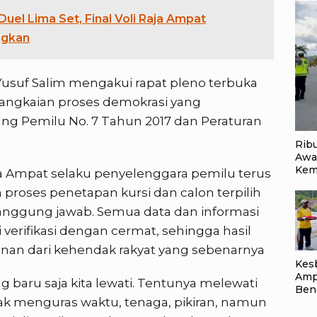
Duel Lima Set, Final Voli Raja Ampat
ngkan
 Yusuf Salim mengakui rapat pleno terbuka
rangkaian proses demokrasi yang
g Pemilu No. 7 Tahun 2017 dan Peraturan
Rib
Awa
Kem
a Ampat selaku penyelenggara pemilu terus
roses penetapan kursi dan calon terpilih
tanggung jawab. Semua data dan informasi
verifikasi dengan cermat, sehingga hasil
nan dari kehendak rakyat yang sebenarnya
Kes
Amp
 baru saja kita lewati. Tentunya melewati
Ben
ak menguras waktu, tenaga, pikiran, namun
Kelu