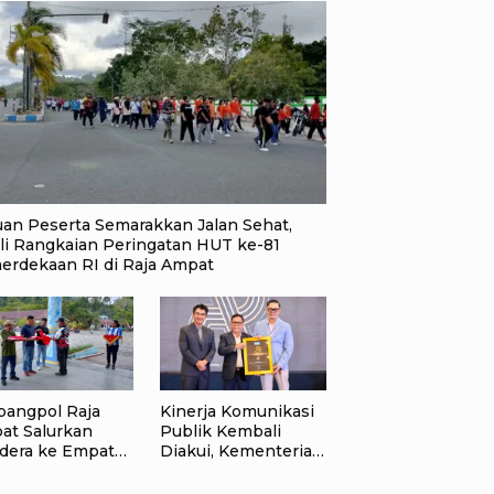
uan Peserta Semarakkan Jalan Sehat,
li Rangkaian Peringatan HUT ke-81
erdekaan RI di Raja Ampat
bangpol Raja
Kinerja Komunikasi
at Salurkan
Publik Kembali
dera ke Empat
Diakui, Kementerian
rahan di Waisai
ATR/BPN Raih
Popular