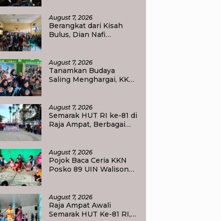
Masyarakat
August 7, 2026
Berangkat dari Kisah
Bulus, Dian Nafi
Kobarkan Semangat
Siswa SDN 2 Tlogoweru
untuk Melanjutkan
August 7, 2026
Pendidikan
Tanamkan Budaya
Saling Menghargai, KKN
UIN Walisongo Edukasi
50 Siswa MI Muabbidin
tentang Bahaya Bullying
August 7, 2026
Semarak HUT RI ke-81 di
Raja Ampat, Berbagai
Agenda Lomba Siap
Meriahkan Waisai
August 7, 2026
Pojok Baca Ceria KKN
Posko 89 UIN Walisongo
Semarang Tumbuhkan
Minat Baca Anak Desa
Sukorejo
August 7, 2026
Raja Ampat Awali
Semarak HUT Ke-81 RI,