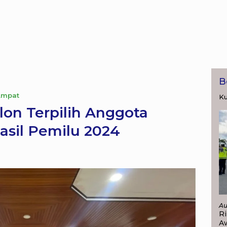
B
Ampat
Ku
on Terpilih Anggota
sil Pemilu 2024
Au
Ri
A