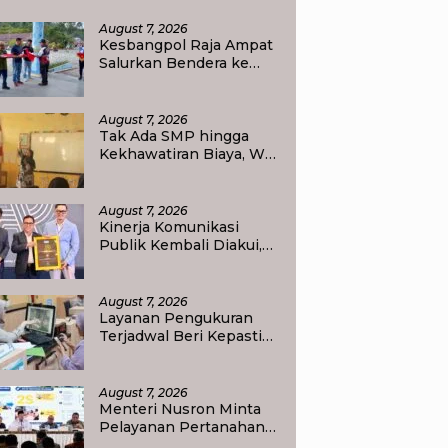
emerdekaan RI di Raja Ampat
August 7, 2026
Kesbangpol Raja Ampat
Salurkan Bendera ke
Empat Kelurahan di
Waisai
August 7, 2026
Tak Ada SMP hingga
Kekhawatiran Biaya, Wali
Murid Tlogoweru
Didorong Tak Menyerah
pada Pendidikan Anak
August 7, 2026
Kinerja Komunikasi
Publik Kembali Diakui,
Kementerian ATR/BPN
Raih Popular
Government Institutions
August 7, 2026
Award 2026
Layanan Pengukuran
Terjadwal Beri Kepastian
Jadwal, Warga Kini Tak
Lagi Lama Menunggu
Ukur Tanah
August 7, 2026
Menteri Nusron Minta
Pelayanan Pertanahan
Gunakan Sudut Pandang