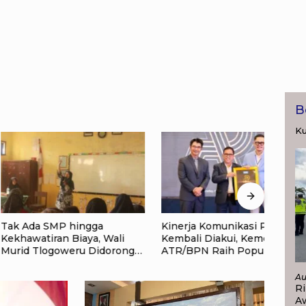
B
Ku
 SMP hingga
Kinerja Komunikasi Publik
Laya
tiran Biaya, Wali
Kembali Diakui, Kementerian
Terj
logoweru Didorong
ATR/BPN Raih Popular
Jadw
yerah pada
Government Institutions
Lama
kan Anak
Award 2026
Au
Ri
A