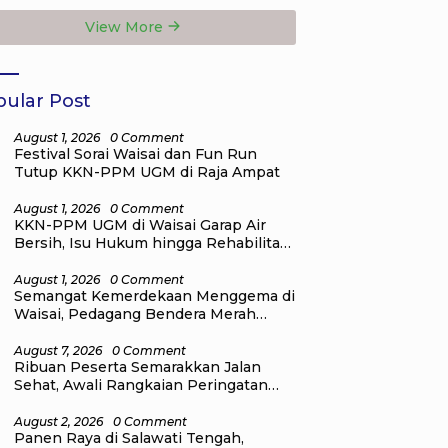
Government
View More
Institutions Award
2026
ular Post
August 1, 2026
0 Comment
Festival Sorai Waisai dan Fun Run
Tutup KKN-PPM UGM di Raja Ampat
August 1, 2026
0 Comment
KKN-PPM UGM di Waisai Garap Air
Bersih, Isu Hukum hingga Rehabilitasi
Mangrove
August 1, 2026
0 Comment
Semangat Kemerdekaan Menggema di
Waisai, Pedagang Bendera Merah
Putih Mulai Ramai
August 7, 2026
0 Comment
Ribuan Peserta Semarakkan Jalan
Sehat, Awali Rangkaian Peringatan
HUT ke-81 Kemerdekaan RI di Raja
Ampat
August 2, 2026
0 Comment
Panen Raya di Salawati Tengah,