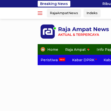
Skip
Breaking News
Ribuan Peserta Semarakk
to
RajaAmpatNews
Indeks
content
Home
Raja Ampat
Info Pa
Peristiwa
Kabar DPRK
Kaba