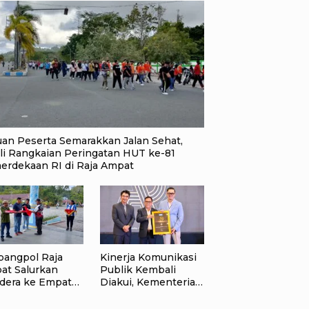
uan Peserta Semarakkan Jalan Sehat,
li Rangkaian Peringatan HUT ke-81
erdekaan RI di Raja Ampat
bangpol Raja
Kinerja Komunikasi
at Salurkan
Publik Kembali
dera ke Empat
Diakui, Kementerian
rahan di Waisai
ATR/BPN Raih
Popular