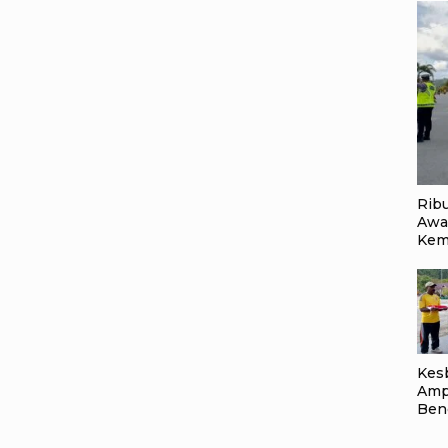
Rib
Awa
Kem
Kes
Amp
Ben
Kelu