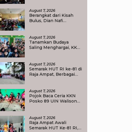
Masyarakat
August 7, 2026
Berangkat dari Kisah
Bulus, Dian Nafi
Kobarkan Semangat
Siswa SDN 2 Tlogoweru
untuk Melanjutkan
August 7, 2026
Pendidikan
Tanamkan Budaya
Saling Menghargai, KKN
UIN Walisongo Edukasi
50 Siswa MI Muabbidin
tentang Bahaya Bullying
August 7, 2026
Semarak HUT RI ke-81 di
Raja Ampat, Berbagai
Agenda Lomba Siap
Meriahkan Waisai
August 7, 2026
Pojok Baca Ceria KKN
Posko 89 UIN Walisongo
Semarang Tumbuhkan
Minat Baca Anak Desa
Sukorejo
August 7, 2026
Raja Ampat Awali
Semarak HUT Ke-81 RI,