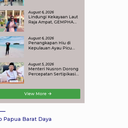
Bupati Ajak Masyarakat
Perkuat Nasionalisme
August 6, 2026
Lindungi Kekayaan Laut
Raja Ampat, GEMPHA
Apresiasi Langkah
Ditpolairud Polda Papua
Barat Daya
August 6, 2026
Penangkapan Hiu di
Kepulauan Ayau Picu
Polemik, Pemandu
Wisata: Jangan
Korbankan Masa Depan
August 5, 2026
Raja Ampat
Menteri Nusron Dorong
Percepatan Sertipikasi
Rumah Ibadah di NTT,
Target Jadi Kado Natal
bagi Masyarakat
View More
o Papua Barat Daya