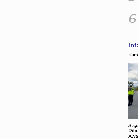
6
In
Kump
Augu
Rib
Awa