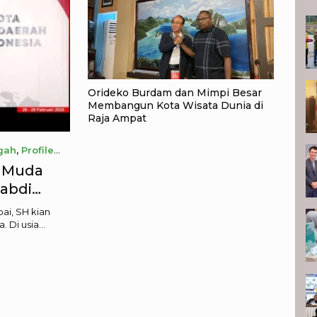
K
Orideko Burdam dan Mimpi Besar
Membangun Kota Wisata Dunia di
Raja Ampat
gah
,
Profile
si Muda
abdi
itik
ai, SH kian
. Di usia…