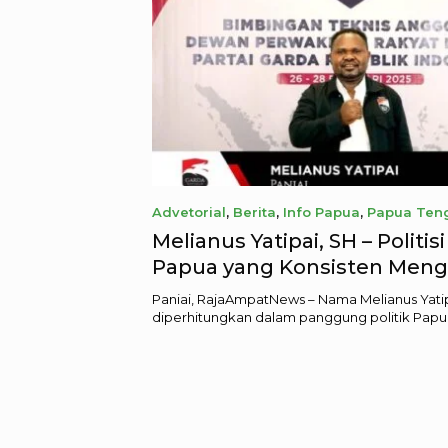
Advetorial
,
Berita
,
Info Papua
,
Papua Ten
October 1, 2025
Melianus Yatipai, SH – Politi
Papua yang Konsisten Meng
Untuk Rakyat Lewat Jalur Pol
Paniai, RajaAmpatNews – Nama Melianus Yatip
diperhitungkan dalam panggung politik Papua