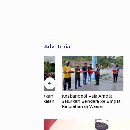
Advetorial
Kesbangpol Raja Ampat
Tak Ada
erta Semarakkan
Salurkan Bendera ke Empat
Kekhawa
, Awali Rangkaian
Kelurahan di Waisai
Murid T
 HUT ke-81
Tak Men
n RI di Raja
Pendidi