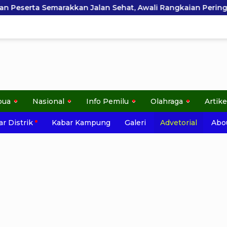
an Jalan Sehat, Awali Rangkaian Peringatan HUT ke-81 Kem
pua
Nasional
Info Pemilu
Olahraga
Artike
r Distrik
Kabar Kampung
Galeri
Advetorial
Abo