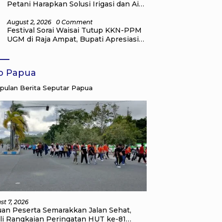
Petani Harapkan Solusi Irigasi dan Air
Bersih dari Pemkab Raja Ampat
August 2, 2026
0 Comment
Festival Sorai Waisai Tutup KKN-PPM
UGM di Raja Ampat, Bupati Apresiasi
Pengabdian Mahasiswa untuk
Masyarakat
fo Papua
ulan Berita Seputar Papua
st 7, 2026
uan Peserta Semarakkan Jalan Sehat,
li Rangkaian Peringatan HUT ke-81