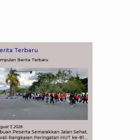
erita Terbaru
mpulan Berita Terbaru
nan Pengukuran
Menteri Nusron Minta
B
adwal Beri Kepastian
Pelayanan Pertanahan
D
al, Warga Kini Tak Lagi
Gunakan Sudut Pandang
S
 Menunggu Ukur Tanah
Masyarakat
T
M
gust 7, 2026
buan Peserta Semarakkan Jalan Sehat,
wali Rangkaian Peringatan HUT ke-81