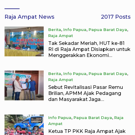
Raja Ampat News
2017 Posts
Berita
,
Info Papua
,
Papua Barat Daya
,
Raja Ampat
July 25, 2026
Tak Sekadar Meriah, HUT ke-81
RI di Raja Ampat Disiapkan untuk
Menggerakkan Ekonomi
Masyarakat
Berita
,
Info Papua
,
Papua Barat Daya
,
Raja Ampat
July 25, 2026
Sebut Revitalisasi Pasar Remu
Brilian, APMM Ajak Pedagang
dan Masyarakat Jaga
Kamtibmas
Info Papua
,
Papua Barat Daya
,
Raja
Ampat
July 23, 2026
Ketua TP PKK Raja Ampat Ajak