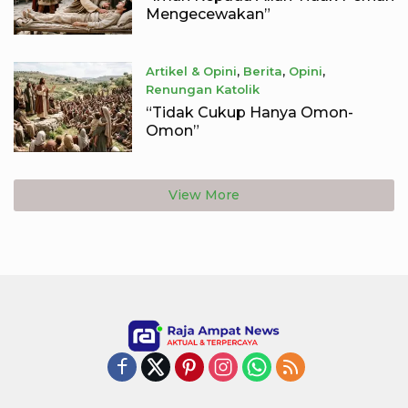
Mengecewakan”
Artikel & Opini
,
Berita
,
Opini
,
Renungan Katolik
June 25, 2026
“Tidak Cukup Hanya Omon-
Omon”
View More