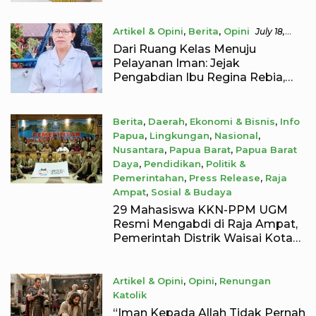
Seluruh Indonesia
Artikel & Opini
,
Berita
,
Opini
July 18,
2026
Dari Ruang Kelas Menuju
Pelayanan Iman: Jejak
Pengabdian Ibu Regina Rebia,
S.Pd. dalam Menumbuhkan
Devosi kepada Bunda Maria di
Sausapor
Berita
,
Daerah
,
Ekonomi & Bisnis
,
Info
Papua
,
Lingkungan
,
Nasional
,
Nusantara
,
Papua Barat
,
Papua Barat
Daya
,
Pendidikan
,
Politik &
Pemerintahan
,
Press Release
,
Raja
Ampat
,
Sosial & Budaya
July 11, 2026
29 Mahasiswa KKN-PPM UGM
Resmi Mengabdi di Raja Ampat,
Pemerintah Distrik Waisai Kota
Siap Dukung Program
Pemberdayaan
Artikel & Opini
,
Opini
,
Renungan
Katolik
June 27, 2026
“Iman Kepada Allah Tidak Pernah