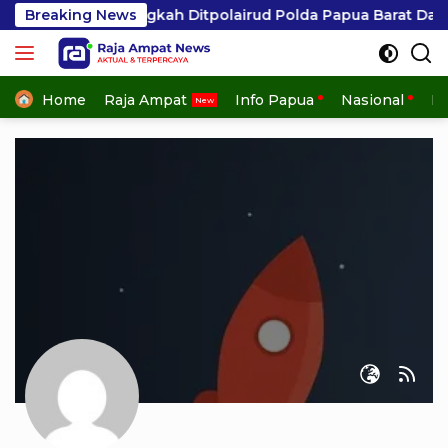
Skip
 Apresiasi Langkah Ditpolairud Polda Papua Barat Daya
Breaking News
to
content
Home
Raja Ampat
Info Papua
Nasional
In