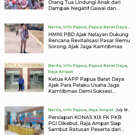
Orang Tua Lindungi Anak dari
Dampak Negatif Gawai dan
Pastikan Tetap Bersekolah
Berita
,
Info Papua
,
Papua Barat Daya
July 23, 2026
HMNI PBD Ajak Nelayan Dukung
Rencana Revitalisasi Pasar Remu
Sorong, Ajak Jaga Kamtibmas
Berita
,
Info Papua
,
Papua Barat Daya
,
Raja Ampat
July 23, 2026
Ketua KAPP Papua Barat Daya
Ajak Para Pelaku Usaha Jaga
Kamtibmas Demi Suksesi
Rencana Revitalisasi Pasar Remu
Berita
,
Info Papua
,
Raja Ampat
July 18,
2026
Persiapan KONAS XIX FK PKB
PGI Dikebut, Raja Ampat Siap
Sambut Ratusan Peserta dari