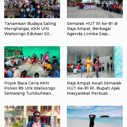
Tanamkan Budaya Saling
Semarak HUT RI ke-81 di
Menghargai, KKN UIN
Raja Ampat, Berbagai
Walisongo Edukasi 50
Agenda Lomba Siap
Siswa MI Muabbidin
Meriahkan Waisai
tentang Bahaya Bullying
Pojok Baca Ceria KKN
Raja Ampat Awali Semarak
Posko 89 UIN Walisongo
HUT Ke-81 RI, Bupati Ajak
Semarang Tumbuhkan
Masyarakat Perkuat
Minat Baca Anak Desa
Nasionalisme
Sukorejo