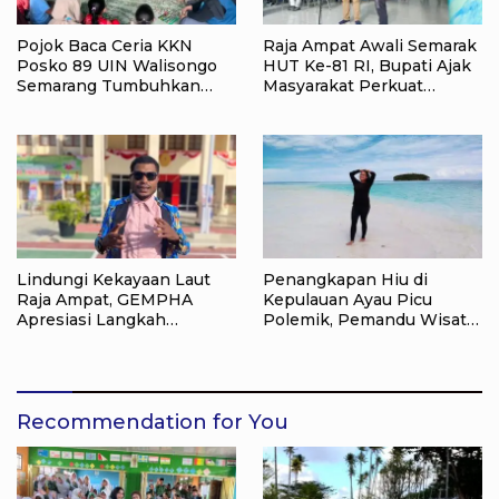
Pojok Baca Ceria KKN
Raja Ampat Awali Semarak
Posko 89 UIN Walisongo
HUT Ke-81 RI, Bupati Ajak
Semarang Tumbuhkan
Masyarakat Perkuat
Minat Baca Anak Desa
Nasionalisme
Sukorejo
Lindungi Kekayaan Laut
Penangkapan Hiu di
Raja Ampat, GEMPHA
Kepulauan Ayau Picu
Apresiasi Langkah
Polemik, Pemandu Wisata:
Ditpolairud Polda Papua
Jangan Korbankan Masa
Barat Daya
Depan Raja Ampat
Recommendation for You