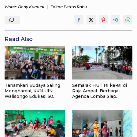
Writer: Dony Kumuai
Editor: Petrus Rabu
Read Also
Tanamkan Budaya Saling
Semarak HUT RI ke-81 di
Menghargai, KKN UIN
Raja Ampat, Berbagai
Walisongo Edukasi 50
Agenda Lomba Siap
Siswa MI Muabbidin
Meriahkan Waisai
tentang Bahaya Bullying