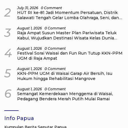
Bahaya Bullying
2
July 31, 2026
0 Comment
HUT RI ke-81 Jadi Momentum Persatuan, Distrik
Salawati Tengah Gelar Lomba Olahraga, Seni, dan
Budaya
3
August 1, 2026
0 Comment
Raja Ampat Susun Master Plan Pariwisata Teluk
Kabui, Wujudkan Destinasi Wisata Kelas Dunia
yang Berkelanjutan
4
August 1, 2026
0 Comment
Festival Sorai Waisai dan Fun Run Tutup KKN-PPM
UGM di Raja Ampat
5
August 1, 2026
0 Comment
KKN-PPM UGM di Waisai Garap Air Bersih, Isu
Hukum hingga Rehabilitasi Mangrove
6
August 1, 2026
0 Comment
Semangat Kemerdekaan Menggema di Waisai,
Pedagang Bendera Merah Putih Mulai Ramai
Info Papua
Kumpulan Berita Seputar Papua