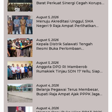
Barat Perkuat Sinergi Cegah Korupsi,
Dorong Tata Kelola Pertanahan dan
Ekonomi Daerah
August 5, 2026
Menuju Akreditasi Unggul, SMA
Negeri 9 Raja Ampat Perlihatkan
Transformasi Pendidikan
August 5, 2026
Kepala Distrik Salawati Tengah
Resmi Buka Perlombaan
menyongsong HUT RI ke-81,
Sportivitas Jadi Pesan Utama
August 5, 2026
Anggota DPD RI Mamberob
Rumakiek Tinjau SDN 17 Yellu, Siap
Bantu Kebutuhan Siswa Baru dan
Anak Kurang Mampu
August 4, 2026
Belanja Pegawai Terus Membesar,
Bupati Raja Ampat Ajak PPPK Jaga
Kepercayaan Publik
August 4, 2026