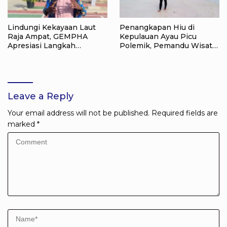
Lindungi Kekayaan Laut
Penangkapan Hiu di
Raja Ampat, GEMPHA
Kepulauan Ayau Picu
Apresiasi Langkah
Polemik, Pemandu Wisata:
Ditpolairud Polda Papua
Jangan Korbankan Masa
Barat Daya
Depan Raja Ampat
Leave a Reply
Your email address will not be published.
Required fields are
marked
*