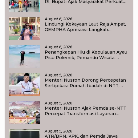
RI, Bupati Ajak Masyarakat Perkuat
Nasionalisme
August 6, 2026
Lindungi Kekayaan Laut Raja Ampat,
GEMPHA Apresiasi Langkah
Ditpolairud Polda Papua Barat Daya
August 6, 2026
Penangkapan Hiu di Kepulauan Ayau
Picu Polemik, Pemandu Wisata:
Jangan Korbankan Masa Depan Raja
Ampat
August 5, 2026
Menteri Nusron Dorong Percepatan
Sertipikasi Rumah Ibadah di NTT,
Target Jadi Kado Natal bagi
Masyarakat
August 5, 2026
Menteri Nusron Ajak Pemda se-NTT
Percepat Transformasi Layanan
Pertanahan, Target Pengukuran
Tanah Selesai 12 Hari
August 5, 2026
ATR/BPN, KPK, dan Pemda Jawa