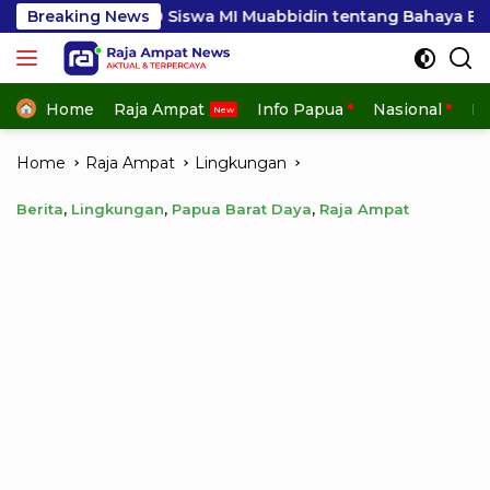
Skip
 50 Siswa MI Muabbidin tentang Bahaya Bullying
Breaking News
Se
to
content
Home
Raja Ampat
Info Papua
Nasional
In
Home
Raja Ampat
Lingkungan
Berita
,
Lingkungan
,
Papua Barat Daya
,
Raja Ampat