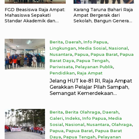
FGD Beasiswa Raja Ampat:
Karang Taruna Bahari Raja
Mahasiswa Sepakati
Ampat Bergerak dari
Standar Akademik dan
Sekolah, Bangun Generasi
Administrasi
Peduli Lingkungan
Berita
,
Daerah
,
Info Papua
,
Lingkungan
,
Media Sosial
,
Nasional
,
Nusantara
,
Papua
,
Papua Barat
,
Papua
Barat Daya
,
Papua Tengah
,
Pariwisata
,
Pelayanan Publik
,
Pendidikan
,
Raja Ampat
August 8, 2026
Jelang HUT ke-81 RI, Raja Ampat
Gerakkan Pelajar Pilah Sampah,
Semangat Kemerdekaan
Didorong Lewat Aksi Lingkungan
Berita
,
Berita Olahraga
,
Daerah
,
Galeri
,
Indeks
,
Info Papua
,
Media
Sosial
,
Nasional
,
Nusantara
,
Olahraga
,
Papua
,
Papua Barat
,
Papua Barat
Daya
,
Papua Tengah
,
Pelayanan