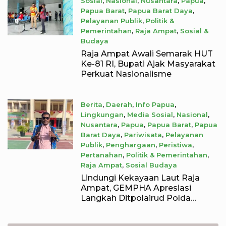
Sosial
,
Nasional
,
Nusantara
,
Papua
,
Papua Barat
,
Papua Barat Daya
,
Pelayanan Publik
,
Politik &
Pemerintahan
,
Raja Ampat
,
Sosial &
Budaya
August 7, 2026
Raja Ampat Awali Semarak HUT
Ke-81 RI, Bupati Ajak Masyarakat
Perkuat Nasionalisme
Berita
,
Daerah
,
Info Papua
,
Lingkungan
,
Media Sosial
,
Nasional
,
Nusantara
,
Papua
,
Papua Barat
,
Papua
Barat Daya
,
Pariwisata
,
Pelayanan
Publik
,
Penghargaan
,
Peristiwa
,
Pertanahan
,
Politik & Pemerintahan
,
Raja Ampat
,
Sosial Budaya
August 6, 2026
Lindungi Kekayaan Laut Raja
Ampat, GEMPHA Apresiasi
Langkah Ditpolairud Polda
Papua Barat Daya