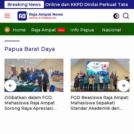
Skip
, SP2D Online dan KKPD Dinilai Perkuat Tata Kelola APBD
Breaking News
to
content
Home
Raja Ampat
Info Papua
Nasional
In
Papua Barat Daya
Dilibatkan dalam FGD,
FGD Beasiswa Raja Ampat:
Mahasiswa Raja Ampat
Mahasiswa Sepakati
Sorong Raya Apresiasi
Standar Akademik dan
Komitmen Dinas
Administrasi
Pendidikan Raja Ampat