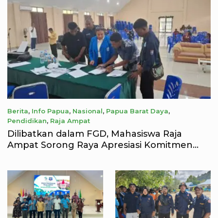
Berita
,
Info Papua
,
Nasional
,
Papua Barat Daya
,
Pendidikan
,
Raja Ampat
August 8, 2026
Dilibatkan dalam FGD, Mahasiswa Raja
Ampat Sorong Raya Apresiasi Komitmen
Dinas Pendidikan Raja Ampat