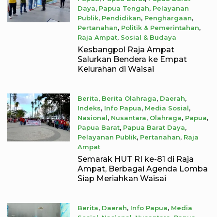
Daya
,
Papua Tengah
,
Pelayanan
Publik
,
Pendidikan
,
Penghargaan
,
Pertanahan
,
Politik & Pemerintahan
,
Raja Ampat
,
Sosial & Budaya
August 7, 2026
Kesbangpol Raja Ampat
Salurkan Bendera ke Empat
Kelurahan di Waisai
Berita
,
Berita Olahraga
,
Daerah
,
Indeks
,
Info Papua
,
Media Sosial
,
Nasional
,
Nusantara
,
Olahraga
,
Papua
,
Papua Barat
,
Papua Barat Daya
,
Pelayanan Publik
,
Pertanahan
,
Raja
Ampat
August 7, 2026
Semarak HUT RI ke-81 di Raja
Ampat, Berbagai Agenda Lomba
Siap Meriahkan Waisai
Berita
,
Daerah
,
Info Papua
,
Media