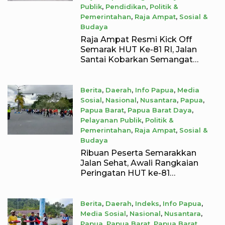
Publik
,
Pendidikan
,
Politik &
Pemerintahan
,
Raja Ampat
,
Sosial &
Budaya
August 8, 2026
Raja Ampat Resmi Kick Off
Semarak HUT Ke-81 RI, Jalan
Santai Kobarkan Semangat
Persatuan dan Nasionalisme
Berita
,
Daerah
,
Info Papua
,
Media
Sosial
,
Nasional
,
Nusantara
,
Papua
,
Papua Barat
,
Papua Barat Daya
,
Pelayanan Publik
,
Politik &
Pemerintahan
,
Raja Ampat
,
Sosial &
Budaya
August 7, 2026
Ribuan Peserta Semarakkan
Jalan Sehat, Awali Rangkaian
Peringatan HUT ke-81
Kemerdekaan RI di Raja Ampat
Berita
,
Daerah
,
Indeks
,
Info Papua
,
Media Sosial
,
Nasional
,
Nusantara
,
Papua
,
Papua Barat
,
Papua Barat