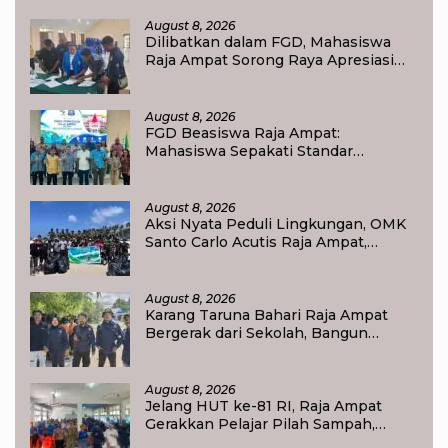
Kelola APBD
August 8, 2026
Dilibatkan dalam FGD, Mahasiswa
Raja Ampat Sorong Raya Apresiasi
Komitmen Dinas Pendidikan Raja
Ampat
August 8, 2026
FGD Beasiswa Raja Ampat:
Mahasiswa Sepakati Standar
Akademik dan Administrasi
August 8, 2026
Aksi Nyata Peduli Lingkungan, OMK
Santo Carlo Acutis Raja Ampat,
Kumpulkan 40 Kantong Sampah di
Pantai WTC
August 8, 2026
Karang Taruna Bahari Raja Ampat
Bergerak dari Sekolah, Bangun
Generasi Peduli Lingkungan
August 8, 2026
Jelang HUT ke-81 RI, Raja Ampat
Gerakkan Pelajar Pilah Sampah,
Semangat Kemerdekaan Didorong