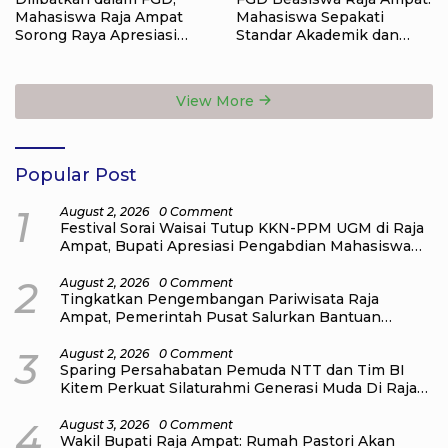
Mahasiswa Raja Ampat
Mahasiswa Sepakati
Sorong Raya Apresiasi
Standar Akademik dan
Komitmen Dinas
Administrasi
Pendidikan Raja Ampat
View More
Popular Post
1
August 2, 2026
0 Comment
Festival Sorai Waisai Tutup KKN-PPM UGM di Raja
Ampat, Bupati Apresiasi Pengabdian Mahasiswa
untuk Masyarakat
2
August 2, 2026
0 Comment
Tingkatkan Pengembangan Pariwisata Raja
Ampat, Pemerintah Pusat Salurkan Bantuan
kepada Pengelola Homestay di Kampung Go
Distrik Tiplol Mayalibit
3
August 2, 2026
0 Comment
Sparing Persahabatan Pemuda NTT dan Tim BI
Kitem Perkuat Silaturahmi Generasi Muda Di Raja
Ampat
4
August 3, 2026
0 Comment
Wakil Bupati Raja Ampat: Rumah Pastori Akan