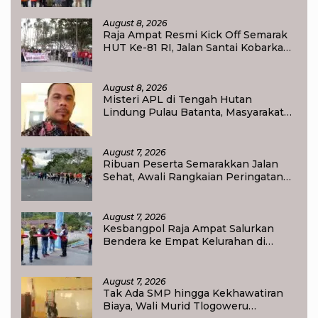
Lewat Aksi Lingkungan
August 8, 2026
Raja Ampat Resmi Kick Off Semarak
HUT Ke-81 RI, Jalan Santai Kobarkan
Semangat Persatuan dan
Nasionalisme
August 8, 2026
Misteri APL di Tengah Hutan
Lindung Pulau Batanta, Masyarakat
Pertanyakan Status Tata Ruang di
Raja Ampat
August 7, 2026
Ribuan Peserta Semarakkan Jalan
Sehat, Awali Rangkaian Peringatan
HUT ke-81 Kemerdekaan RI di Raja
Ampat
August 7, 2026
Kesbangpol Raja Ampat Salurkan
Bendera ke Empat Kelurahan di
Waisai
August 7, 2026
Tak Ada SMP hingga Kekhawatiran
Biaya, Wali Murid Tlogoweru