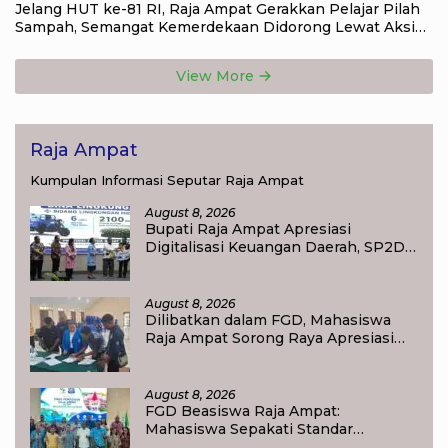
Jelang HUT ke-81 RI, Raja Ampat Gerakkan Pelajar Pilah
Sampah, Semangat Kemerdekaan Didorong Lewat Aksi
Lingkungan
View More
Raja Ampat
Kumpulan Informasi Seputar Raja Ampat
August 8, 2026
Bupati Raja Ampat Apresiasi
Digitalisasi Keuangan Daerah, SP2D
Online dan KKPD Dinilai Perkuat
Tata Kelola APBD
August 8, 2026
Dilibatkan dalam FGD, Mahasiswa
Raja Ampat Sorong Raya Apresiasi
Komitmen Dinas Pendidikan Raja
Ampat
August 8, 2026
FGD Beasiswa Raja Ampat:
Mahasiswa Sepakati Standar
Akademik dan Administrasi