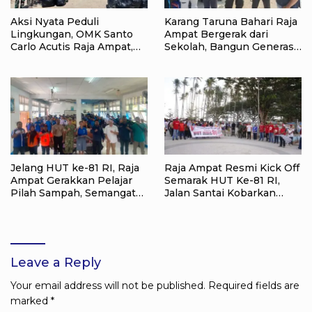
Aksi Nyata Peduli
Karang Taruna Bahari Raja
Lingkungan, OMK Santo
Ampat Bergerak dari
Carlo Acutis Raja Ampat,
Sekolah, Bangun Generasi
Kumpulkan 40 Kantong
Peduli Lingkungan
Sampah di Pantai WTC
Jelang HUT ke-81 RI, Raja
Raja Ampat Resmi Kick Off
Ampat Gerakkan Pelajar
Semarak HUT Ke-81 RI,
Pilah Sampah, Semangat
Jalan Santai Kobarkan
Kemerdekaan Didorong
Semangat Persatuan dan
Lewat Aksi Lingkungan
Nasionalisme
Leave a Reply
Your email address will not be published.
Required fields are
marked
*