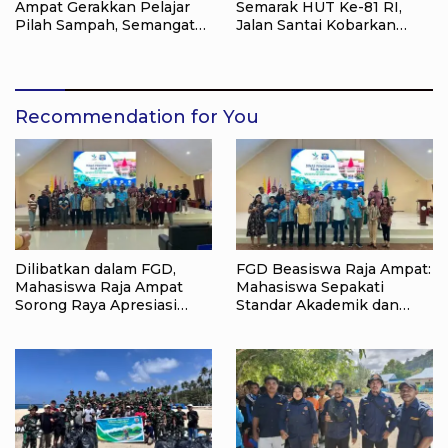
Ampat Gerakkan Pelajar
Semarak HUT Ke-81 RI,
Pilah Sampah, Semangat
Jalan Santai Kobarkan
Kemerdekaan Didorong
Semangat Persatuan dan
Lewat Aksi Lingkungan
Nasionalisme
Recommendation for You
Dilibatkan dalam FGD,
FGD Beasiswa Raja Ampat:
Mahasiswa Raja Ampat
Mahasiswa Sepakati
Sorong Raya Apresiasi
Standar Akademik dan
Komitmen Dinas
Administrasi
Pendidikan Raja Ampat