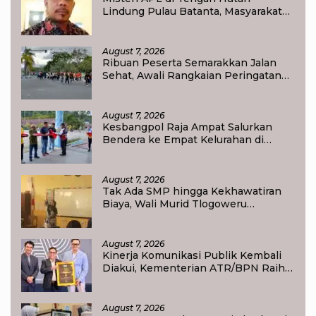
Lindung Pulau Batanta, Masyarakat
Pertanyakan Status Tata Ruang di
Raja Ampat
August 7, 2026
Ribuan Peserta Semarakkan Jalan
Sehat, Awali Rangkaian Peringatan
HUT ke-81 Kemerdekaan RI di Raja
Ampat
August 7, 2026
Kesbangpol Raja Ampat Salurkan
Bendera ke Empat Kelurahan di
Waisai
August 7, 2026
Tak Ada SMP hingga Kekhawatiran
Biaya, Wali Murid Tlogoweru
Didorong Tak Menyerah pada
Pendidikan Anak
August 7, 2026
Kinerja Komunikasi Publik Kembali
Diakui, Kementerian ATR/BPN Raih
Popular Government Institutions
Award 2026
August 7, 2026