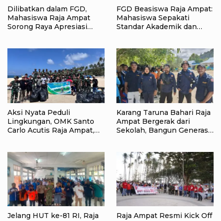
Dilibatkan dalam FGD,
FGD Beasiswa Raja Ampat:
Mahasiswa Raja Ampat
Mahasiswa Sepakati
Sorong Raya Apresiasi
Standar Akademik dan
Komitmen Dinas
Administrasi
Pendidikan Raja Ampat
Aksi Nyata Peduli
Karang Taruna Bahari Raja
Lingkungan, OMK Santo
Ampat Bergerak dari
Carlo Acutis Raja Ampat,
Sekolah, Bangun Generasi
Kumpulkan 40 Kantong
Peduli Lingkungan
Sampah di Pantai WTC
Jelang HUT ke-81 RI, Raja
Raja Ampat Resmi Kick Off