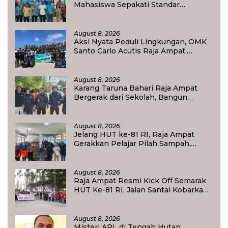
Mahasiswa Sepakati Standar
Akademik dan Administrasi
August 8, 2026
Aksi Nyata Peduli Lingkungan, OMK
Santo Carlo Acutis Raja Ampat,
Kumpulkan 40 Kantong Sampah di
Pantai WTC
August 8, 2026
Karang Taruna Bahari Raja Ampat
Bergerak dari Sekolah, Bangun
Generasi Peduli Lingkungan
August 8, 2026
Jelang HUT ke-81 RI, Raja Ampat
Gerakkan Pelajar Pilah Sampah,
Semangat Kemerdekaan Didorong
Lewat Aksi Lingkungan
August 8, 2026
Raja Ampat Resmi Kick Off Semarak
HUT Ke-81 RI, Jalan Santai Kobarkan
Semangat Persatuan dan
Nasionalisme
August 8, 2026
Misteri APL di Tengah Hutan