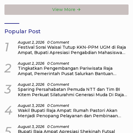
Sampah di Pantai WTC
View More
Popular Post
1
August 2, 2026
0 Comment
Festival Sorai Waisai Tutup KKN-PPM UGM di Raja
Ampat, Bupati Apresiasi Pengabdian Mahasiswa
untuk Masyarakat
2
August 2, 2026
0 Comment
Tingkatkan Pengembangan Pariwisata Raja
Ampat, Pemerintah Pusat Salurkan Bantuan
kepada Pengelola Homestay di Kampung Go
Distrik Tiplol Mayalibit
3
August 2, 2026
0 Comment
Sparing Persahabatan Pemuda NTT dan Tim BI
Kitem Perkuat Silaturahmi Generasi Muda Di Raja
Ampat
4
August 3, 2026
0 Comment
Wakil Bupati Raja Ampat: Rumah Pastori Akan
Menjadi Penopang Pelayanan dan Pembinaan
Jemaat
5
August 3, 2026
0 Comment
Bupati Raja Ampat Apresiasi Shekinah Futsal