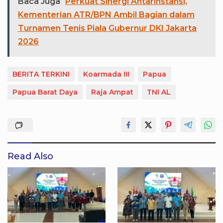
Baca Juga
Perkuat Sinergi Antarinstansi,
Kementerian ATR/BPN Ambil Bagian dalam
Turnamen Tenis Piala Gubernur DKI Jakarta
2026
BERITA TERKINI
Koarmada III
Papua
Papua Barat Daya
Raja Ampat
TNI AL
Read Also