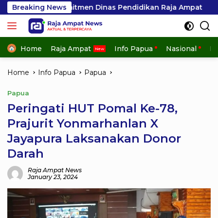
Skip
i Komitmen Dinas Pendidikan Raja Ampat
Breaking News
FGD Beasi
to
content
Home
Raja Ampat
Info Papua
Nasional
In
Home
Info Papua
Papua
Papua
Peringati HUT Pomal Ke-78,
Prajurit Yonmarhanlan X
Jayapura Laksanakan Donor
Darah
Raja Ampat News
January 23, 2024