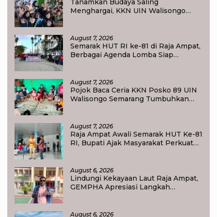
Tanamkan Budaya Saling
Menghargai, KKN UIN Walisongo
Edukasi 50 Siswa MI Muabbidin
tentang Bahaya Bullying
August 7, 2026
Semarak HUT RI ke-81 di Raja Ampat,
Berbagai Agenda Lomba Siap
Meriahkan Waisai
August 7, 2026
Pojok Baca Ceria KKN Posko 89 UIN
Walisongo Semarang Tumbuhkan
Minat Baca Anak Desa Sukorejo
August 7, 2026
Raja Ampat Awali Semarak HUT Ke-81
RI, Bupati Ajak Masyarakat Perkuat
Nasionalisme
August 6, 2026
Lindungi Kekayaan Laut Raja Ampat,
GEMPHA Apresiasi Langkah
Ditpolairud Polda Papua Barat Daya
August 6, 2026