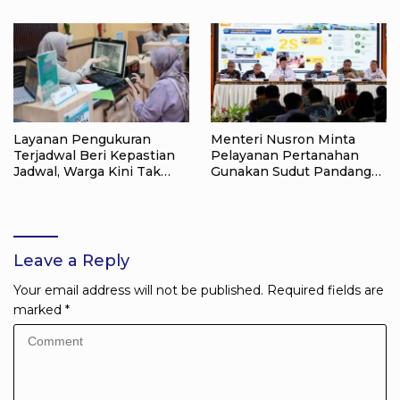
Tak Menyerah pada
Raih Popular Government
Pendidikan Anak
Institutions Award 2026
Layanan Pengukuran
Menteri Nusron Minta
Terjadwal Beri Kepastian
Pelayanan Pertanahan
Jadwal, Warga Kini Tak
Gunakan Sudut Pandang
Lagi Lama Menunggu Ukur
Masyarakat
Tanah
Leave a Reply
Your email address will not be published.
Required fields are
marked
*