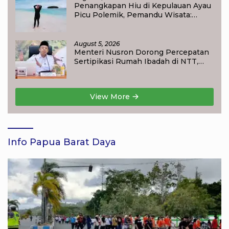
Penangkapan Hiu di Kepulauan Ayau
Picu Polemik, Pemandu Wisata:
Jangan Korbankan Masa Depan Raja
Ampat
August 5, 2026
Menteri Nusron Dorong Percepatan
Sertipikasi Rumah Ibadah di NTT,
Target Jadi Kado Natal bagi
Masyarakat
View More
Info Papua Barat Daya