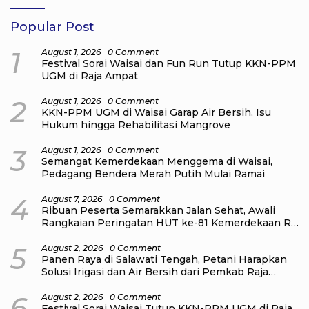
Popular Post
1
August 1, 2026
0 Comment
Festival Sorai Waisai dan Fun Run Tutup KKN-PPM
UGM di Raja Ampat
2
August 1, 2026
0 Comment
KKN-PPM UGM di Waisai Garap Air Bersih, Isu
Hukum hingga Rehabilitasi Mangrove
3
August 1, 2026
0 Comment
Semangat Kemerdekaan Menggema di Waisai,
Pedagang Bendera Merah Putih Mulai Ramai
4
August 7, 2026
0 Comment
Ribuan Peserta Semarakkan Jalan Sehat, Awali
Rangkaian Peringatan HUT ke-81 Kemerdekaan RI
di Raja Ampat
5
August 2, 2026
0 Comment
Panen Raya di Salawati Tengah, Petani Harapkan
Solusi Irigasi dan Air Bersih dari Pemkab Raja
Ampat
6
August 2, 2026
0 Comment
Festival Sorai Waisai Tutup KKN-PPM UGM di Raja