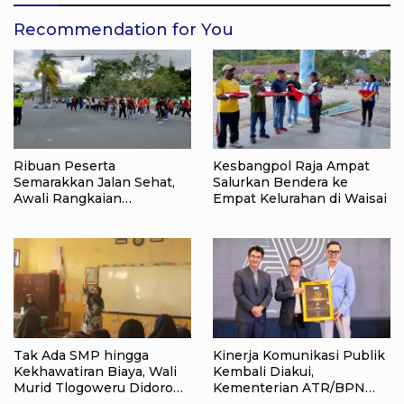
Recommendation for You
Ribuan Peserta
Kesbangpol Raja Ampat
Semarakkan Jalan Sehat,
Salurkan Bendera ke
Awali Rangkaian
Empat Kelurahan di Waisai
Peringatan HUT ke-81
Kemerdekaan RI di Raja
Ampat
Tak Ada SMP hingga
Kinerja Komunikasi Publik
Kekhawatiran Biaya, Wali
Kembali Diakui,
Murid Tlogoweru Didorong
Kementerian ATR/BPN