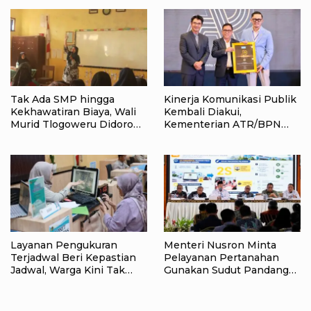
Kemerdekaan RI di Raja
Ampat
Tak Ada SMP hingga
Kinerja Komunikasi Publik
Kekhawatiran Biaya, Wali
Kembali Diakui,
Murid Tlogoweru Didorong
Kementerian ATR/BPN
Tak Menyerah pada
Raih Popular Government
Pendidikan Anak
Institutions Award 2026
Layanan Pengukuran
Menteri Nusron Minta
Terjadwal Beri Kepastian
Pelayanan Pertanahan
Jadwal, Warga Kini Tak
Gunakan Sudut Pandang
Lagi Lama Menunggu Ukur
Masyarakat
Tanah