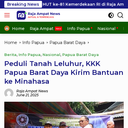
Skip
HUT ke-81 Kemerdekaan RI di Raja Ampat
Breaking News
Kesbangpol
to
content
Home
Raja Ampat
Info Papua
Nasional
In
Home
Info Papua
Papua Barat Daya
Berita
,
Info Papua
,
Nasional
,
Papua Barat Daya
Peduli Tanah Leluhur, KKK
Papua Barat Daya Kirim Bantuan
ke Minahasa
Raja Ampat News
June 21, 2025