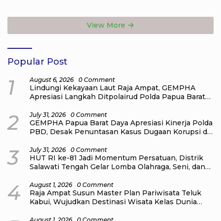
Jangan Korbankan Masa
Target Jadi Kado Natal bagi
Depan Raja Ampat
Masyarakat
View More
Popular Post
1
August 6, 2026
0 Comment
Lindungi Kekayaan Laut Raja Ampat, GEMPHA
Apresiasi Langkah Ditpolairud Polda Papua Barat
Daya
2
July 31, 2026
0 Comment
GEMPHA Papua Barat Daya Apresiasi Kinerja Polda
PBD, Desak Penuntasan Kasus Dugaan Korupsi di
Sekretariat DPR Papua Barat Daya
3
July 31, 2026
0 Comment
HUT RI ke-81 Jadi Momentum Persatuan, Distrik
Salawati Tengah Gelar Lomba Olahraga, Seni, dan
Budaya
4
August 1, 2026
0 Comment
Raja Ampat Susun Master Plan Pariwisata Teluk
Kabui, Wujudkan Destinasi Wisata Kelas Dunia
yang Berkelanjutan
August 1, 2026
0 Comment