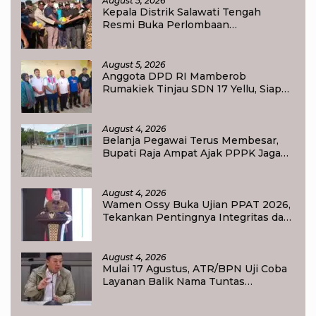
August 5, 2026
Kepala Distrik Salawati Tengah
Resmi Buka Perlombaan
menyongsong HUT RI ke-81,
Sportivitas Jadi Pesan Utama
August 5, 2026
Anggota DPD RI Mamberob
Rumakiek Tinjau SDN 17 Yellu, Siap
Bantu Kebutuhan Siswa Baru dan
Anak Kurang Mampu
August 4, 2026
Belanja Pegawai Terus Membesar,
Bupati Raja Ampat Ajak PPPK Jaga
Kepercayaan Publik
August 4, 2026
Wamen Ossy Buka Ujian PPAT 2026,
Tekankan Pentingnya Integritas dan
Profesionalisme dalam Layanan
Pertanahan
August 4, 2026
Mulai 17 Agustus, ATR/BPN Uji Coba
Layanan Balik Nama Tuntas
Maksimal 10 Hari di 15 Kantor
Pertanahan