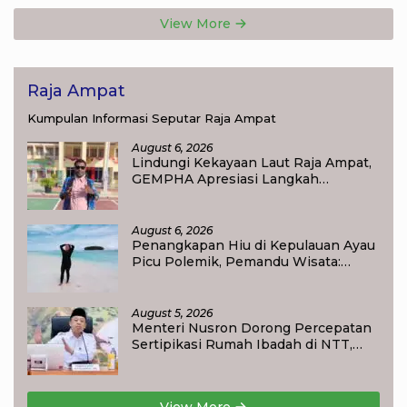
View More
Raja Ampat
Kumpulan Informasi Seputar Raja Ampat
August 6, 2026
Lindungi Kekayaan Laut Raja Ampat,
GEMPHA Apresiasi Langkah
Ditpolairud Polda Papua Barat Daya
August 6, 2026
Penangkapan Hiu di Kepulauan Ayau
Picu Polemik, Pemandu Wisata:
Jangan Korbankan Masa Depan Raja
Ampat
August 5, 2026
Menteri Nusron Dorong Percepatan
Sertipikasi Rumah Ibadah di NTT,
Target Jadi Kado Natal bagi
Masyarakat