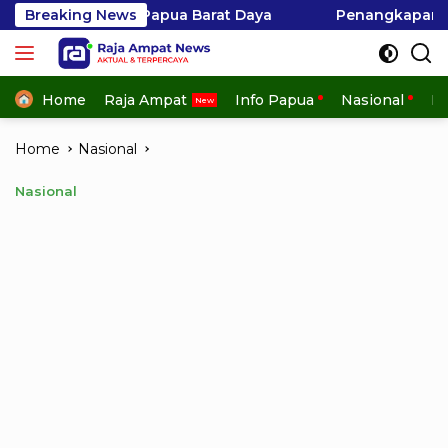
Skip
ua Barat Daya
Breaking News
Penangkapan Hiu di Kepulauan Ayau 
to
content
Home
Raja Ampat
Info Papua
Nasional
In
Home
Nasional
Nasional