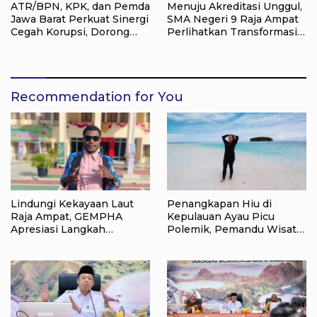
ATR/BPN, KPK, dan Pemda
Menuju Akreditasi Unggul,
Jawa Barat Perkuat Sinergi
SMA Negeri 9 Raja Ampat
Cegah Korupsi, Dorong
Perlihatkan Transformasi
Tata Kelola Pertanahan
Pendidikan
dan Ekonomi Daerah
Recommendation for You
Lindungi Kekayaan Laut
Penangkapan Hiu di
Raja Ampat, GEMPHA
Kepulauan Ayau Picu
Apresiasi Langkah
Polemik, Pemandu Wisata:
Ditpolairud Polda Papua
Jangan Korbankan Masa
Barat Daya
Depan Raja Ampat