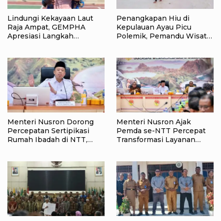
Lindungi Kekayaan Laut
Penangkapan Hiu di
Raja Ampat, GEMPHA
Kepulauan Ayau Picu
Apresiasi Langkah
Polemik, Pemandu Wisata:
Ditpolairud Polda Papua
Jangan Korbankan Masa
Barat Daya
Depan Raja Ampat
Menteri Nusron Dorong
Menteri Nusron Ajak
Percepatan Sertipikasi
Pemda se-NTT Percepat
Rumah Ibadah di NTT,
Transformasi Layanan
Target Jadi Kado Natal bagi
Pertanahan, Target
Masyarakat
Pengukuran Tanah Selesai
12 Hari