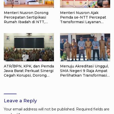
Menteri Nusron Dorong
Menteri Nusron Ajak
Percepatan Sertipikasi
Pemda se-NTT Percepat
Rumah Ibadah di NTT,
Transformasi Layanan
Target Jadi Kado Natal bagi
Pertanahan, Target
Masyarakat
Pengukuran Tanah Selesai
12 Hari
ATR/BPN, KPK, dan Pemda
Menuju Akreditasi Unggul,
Jawa Barat Perkuat Sinergi
SMA Negeri 9 Raja Ampat
Cegah Korupsi, Dorong
Perlihatkan Transformasi
Tata Kelola Pertanahan
Pendidikan
dan Ekonomi Daerah
Leave a Reply
Your email address will not be published.
Required fields are