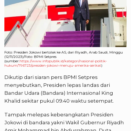
Foto: Presiden Jokowi bertolak ke AS, dari Riyadh, Arab Saudi, Minggu
(12/11/2023)/Foto: BPMI Setpres
(sumber:
https://www.infopublik.id/kategori/nasional-politik-
hukum/796723/presiden-jokowi-menuju-amerika-serikat
)
Dikutip dari siaran pers BPMI Setpres
menyebutkan, Presiden lepas landas dari
Bandar Udara (Bandara) Internasional King
Khalid sekitar pukul 09.40 waktu setempat.
Tampak melepas keberangkatan Presiden
Jokowi di bandara yakni Wakil Gubernur Riyadh
Amir Mohammad bin Abdurrahman, Duta