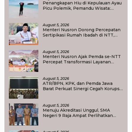
Penangkapan Hiu di Kepulauan Ayau
Picu Polemik, Pemandu Wisata:
Jangan Korbankan Masa Depan Raja
Ampat
August 5, 2026
Menteri Nusron Dorong Percepatan
Sertipikasi Rumah Ibadah di NTT,
Target Jadi Kado Natal bagi
Masyarakat
August 5, 2026
Menteri Nusron Ajak Pemda se-NTT
Percepat Transformasi Layanan
Pertanahan, Target Pengukuran
Tanah Selesai 12 Hari
August 5, 2026
ATR/BPN, KPK, dan Pemda Jawa
Barat Perkuat Sinergi Cegah Korupsi,
Dorong Tata Kelola Pertanahan dan
Ekonomi Daerah
August 5, 2026
Menuju Akreditasi Unggul, SMA
Negeri 9 Raja Ampat Perlihatkan
Transformasi Pendidikan