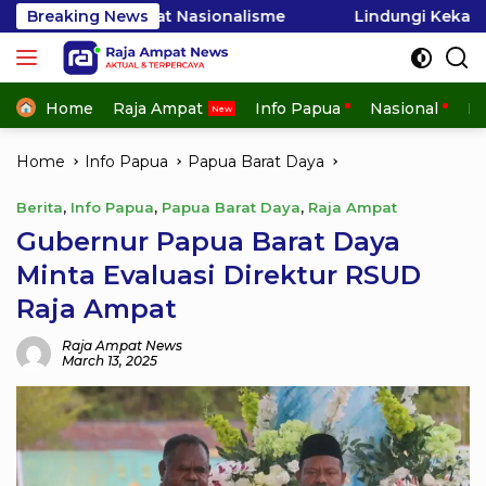
Skip
uat Nasionalisme
Breaking News
Lindungi Kekayaan Laut Raja Ampa
to
content
Home
Raja Ampat
Info Papua
Nasional
In
Home
Info Papua
Papua Barat Daya
Berita
,
Info Papua
,
Papua Barat Daya
,
Raja Ampat
Gubernur Papua Barat Daya
Minta Evaluasi Direktur RSUD
Raja Ampat
Raja Ampat News
March 13, 2025