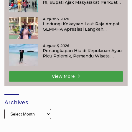
RI, Bupati Ajak Masyarakat Perkuat
Nasionalisme
August 6, 2026
Lindungi Kekayaan Laut Raja Ampat,
GEMPHA Apresiasi Langkah
Ditpolairud Polda Papua Barat Daya
August 6, 2026
Penangkapan Hiu di Kepulauan Ayau
Picu Polemik, Pemandu Wisata:
Jangan Korbankan Masa Depan Raja
Ampat
View More
Archives
Archives