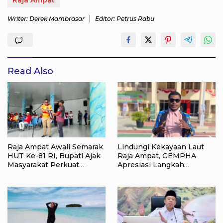
Raja Ampat
Writer: Derek Mambrasar
Editor: Petrus Rabu
Read Also
Raja Ampat Awali Semarak
Lindungi Kekayaan Laut
HUT Ke-81 RI, Bupati Ajak
Raja Ampat, GEMPHA
Masyarakat Perkuat
Apresiasi Langkah
Nasionalisme
Ditpolairud Polda Papua
Barat Daya