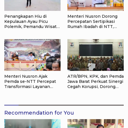
Penangkapan Hiu di
Menteri Nusron Dorong
Kepulauan Ayau Picu
Percepatan Sertipikasi
Polemik, Pemandu Wisata:
Rumah Ibadah di NTT,
Jangan Korbankan Masa
Target Jadi Kado Natal bagi
Depan Raja Ampat
Masyarakat
Menteri Nusron Ajak
ATR/BPN, KPK, dan Pemda
Pemda se-NTT Percepat
Jawa Barat Perkuat Sinergi
Transformasi Layanan
Cegah Korupsi, Dorong
Pertanahan, Target
Tata Kelola Pertanahan
Pengukuran Tanah Selesai
dan Ekonomi Daerah
12 Hari
Recommendation for You