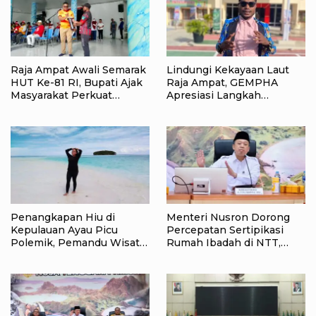
Raja Ampat Awali Semarak
Lindungi Kekayaan Laut
HUT Ke-81 RI, Bupati Ajak
Raja Ampat, GEMPHA
Masyarakat Perkuat
Apresiasi Langkah
Nasionalisme
Ditpolairud Polda Papua
Barat Daya
Penangkapan Hiu di
Menteri Nusron Dorong
Kepulauan Ayau Picu
Percepatan Sertipikasi
Polemik, Pemandu Wisata:
Rumah Ibadah di NTT,
Jangan Korbankan Masa
Target Jadi Kado Natal bagi
Depan Raja Ampat
Masyarakat