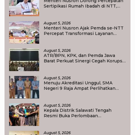
Menteri Nusron Dorong Percepatan
Sertipikasi Rumah Ibadah di NTT,
Target Jadi Kado Natal bagi
Masyarakat
August 5, 2026
Menteri Nusron Ajak Pemda se-NTT
Percepat Transformasi Layanan
Pertanahan, Target Pengukuran
Tanah Selesai 12 Hari
August 5, 2026
ATR/BPN, KPK, dan Pemda Jawa
Barat Perkuat Sinergi Cegah Korupsi,
Dorong Tata Kelola Pertanahan dan
Ekonomi Daerah
August 5, 2026
Menuju Akreditasi Unggul, SMA
Negeri 9 Raja Ampat Perlihatkan
Transformasi Pendidikan
August 5, 2026
Kepala Distrik Salawati Tengah
Resmi Buka Perlombaan
menyongsong HUT RI ke-81,
Sportivitas Jadi Pesan Utama
August 5, 2026