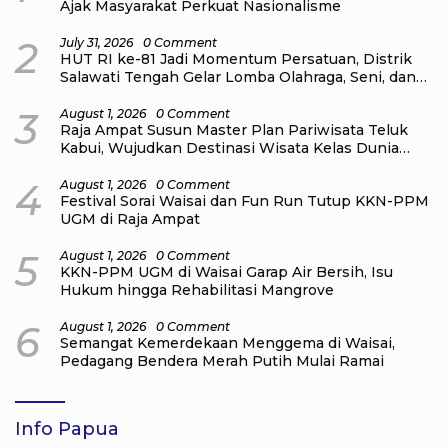
Ajak Masyarakat Perkuat Nasionalisme
2
July 31, 2026
0 Comment
HUT RI ke-81 Jadi Momentum Persatuan, Distrik
Salawati Tengah Gelar Lomba Olahraga, Seni, dan
Budaya
3
August 1, 2026
0 Comment
Raja Ampat Susun Master Plan Pariwisata Teluk
Kabui, Wujudkan Destinasi Wisata Kelas Dunia
yang Berkelanjutan
4
August 1, 2026
0 Comment
Festival Sorai Waisai dan Fun Run Tutup KKN-PPM
UGM di Raja Ampat
5
August 1, 2026
0 Comment
KKN-PPM UGM di Waisai Garap Air Bersih, Isu
Hukum hingga Rehabilitasi Mangrove
6
August 1, 2026
0 Comment
Semangat Kemerdekaan Menggema di Waisai,
Pedagang Bendera Merah Putih Mulai Ramai
Info Papua