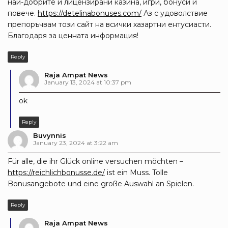
най-добрите и лицензирани казина, игри, бонуси и
повече.
https://detelinabonuses.com/
Аз с удоволствие
препоръчвам този сайт на всички хазартни ентусиасти.
Благодаря за ценната информация!
Reply
Raja Ampat News
January 13, 2024 at 10:37 pm
ok
Reply
Buvynnis
January 23, 2024 at 3:22 am
Für alle, die ihr Glück online versuchen möchten –
https://reichlichbonusse.de/
ist ein Muss. Tolle
Bonusangebote und eine große Auswahl an Spielen.
Reply
Raja Ampat News