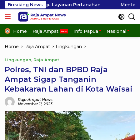
Skip
gu Layanan Pertanahan
Breaking News
Menteri Nusron Dorong BPKA
to
content
Home
Raja Ampat
Info Papua
Nasional
In
Home
Raja Ampat
Lingkungan
Lingkungan
,
Raja Ampat
Polres, TNI dan BPBD Raja
Ampat Sigap Tanganin
Kebakaran Lahan di Kota Waisai
Raja Ampat News
November 11, 2023