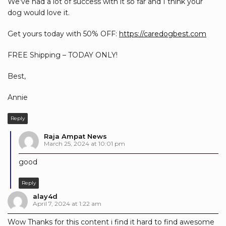
We’ve had a lot of success with it so far and I think your
dog would love it.
Get yours today with 50% OFF:
https://caredogbest.com
FREE Shipping – TODAY ONLY!
Best,
Annie
Reply
Raja Ampat News
March 25, 2024 at 10:01 pm
good
Reply
alay4d
April 7, 2024 at 1:22 am
Wow Thanks for this content i find it hard to find awesome