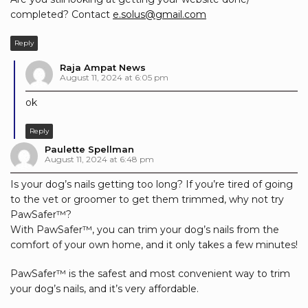
completed? Contact
e.solus@gmail.com
Reply
Raja Ampat News
August 11, 2024 at 6:05 pm
ok
Reply
Paulette Spellman
August 11, 2024 at 6:48 pm
Is your dog’s nails getting too long? If you’re tired of going
to the vet or groomer to get them trimmed, why not try
PawSafer™?
With PawSafer™, you can trim your dog’s nails from the
comfort of your own home, and it only takes a few minutes!
PawSafer™ is the safest and most convenient way to trim
your dog’s nails, and it’s very affordable.