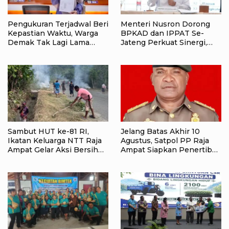
Pengukuran Terjadwal Beri
Menteri Nusron Dorong
Kepastian Waktu, Warga
BPKAD dan IPPAT Se-
Demak Tak Lagi Lama
Jateng Perkuat Sinergi,
Menunggu Layanan
Layanan Pertanahan
Pertanahan
Ditargetkan Makin Cepat
Sambut HUT ke-81 RI,
Jelang Batas Akhir 10
Ikatan Keluarga NTT Raja
Agustus, Satpol PP Raja
Ampat Gelar Aksi Bersih
Ampat Siapkan Penertiban
Lingkungan
Pasar Lama Waisai