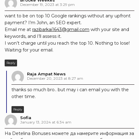
December 19, 2023 at 3:29 pm
want to be on top 10 Google rankings without any upfront
payment? I’m John, an SEO expert.
Email me at
razibarkai1643@gmail.com
with your site and
keywords, and I’ll assess it.
I won’t charge until you reach the top 10. Nothing to lose!
Waiting for your email.
Reply
Raja Ampat News
December 20, 2023 at 8:27 am
thanks so much bro.. but may i can email you with the
other time.
Reply
Sofia
January 13, 2024 at 6:34 am
На Detelina Bonuses можете да намерите информация за