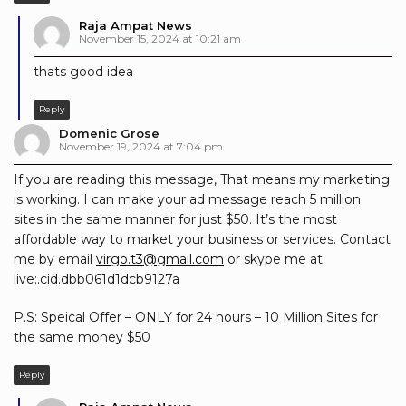
Raja Ampat News
November 15, 2024 at 10:21 am
thats good idea
Reply
Domenic Grose
November 19, 2024 at 7:04 pm
If you are reading this message, That means my marketing
is working. I can make your ad message reach 5 million
sites in the same manner for just $50. It’s the most
affordable way to market your business or services. Contact
me by email
virgo.t3@gmail.com
or skype me at
live:.cid.dbb061d1dcb9127a
P.S: Speical Offer – ONLY for 24 hours – 10 Million Sites for
the same money $50
Reply