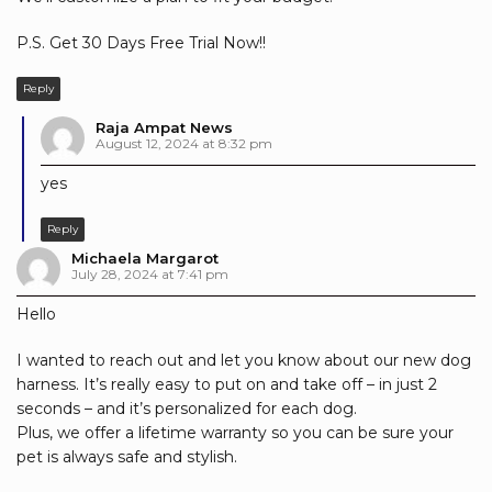
P.S. Get 30 Days Free Trial Now!!
Reply
Raja Ampat News
August 12, 2024 at 8:32 pm
yes
Reply
Michaela Margarot
July 28, 2024 at 7:41 pm
Hello
I wanted to reach out and let you know about our new dog
harness. It’s really easy to put on and take off – in just 2
seconds – and it’s personalized for each dog.
Plus, we offer a lifetime warranty so you can be sure your
pet is always safe and stylish.