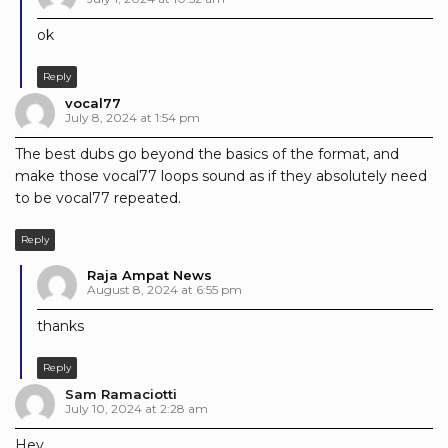
ok
Reply
vocal77
July 8, 2024 at 1:54 pm
The best dubs go beyond the basics of the format, and
make those vocal77 loops sound as if they absolutely need
to be vocal77 repeated.
Reply
Raja Ampat News
August 8, 2024 at 6:55 pm
thanks
Reply
Sam Ramaciotti
July 10, 2024 at 2:28 am
Hey,