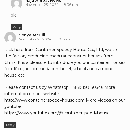
Raja Ampat News
November 23, 2024 at 8:36 pm
ok
Reply
Sonya McGill
November 21, 2024 at 1:06 am
Rick here from Container Speedy House Co., Ltd, we are
the factory producing modular container houses from
China. It is a pleasure to introduce you our container houses
for office, accommodation, hotel, school and camping
house etc.
Please contact us by Whatsapp: +8615150130346 More
information on our website:
http://www.containerspeedyhouse.com
More videos on our
youtube:
https://www.youtube.com/@containerspeedyhouse
Reply