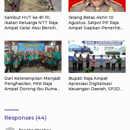
Sambut HUT ke-81 RI,
Jelang Batas Akhir 10
Ikatan Keluarga NTT Raja
Agustus, Satpol PP Raja
Ampat Gelar Aksi Bersih
Ampat Siapkan Penertiban
Lingkungan
Pasar Lama Waisai
Dari Keterampilan Menjadi
Bupati Raja Ampat
Penghasilan, PKK Raja
Apresiasi Digitalisasi
Ampat Dorong Ibu Rumah
Keuangan Daerah, SP2D
Tangga Bangkitkan
Online dan KKPD Dinilai
Ekonomi Keluarga
Perkuat Tata Kelola APBD
Responses (44)
Brooke Weekes