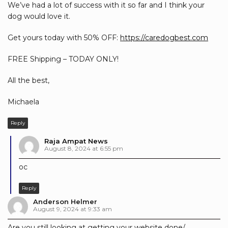
We’ve had a lot of success with it so far and I think your
dog would love it.
Get yours today with 50% OFF:
https://caredogbest.com
FREE Shipping – TODAY ONLY!
All the best,
Michaela
Reply
Raja Ampat News
August 8, 2024 at 6:55 pm
oc
Reply
Anderson Helmer
August 9, 2024 at 9:33 am
Are you still looking at getting your website done/