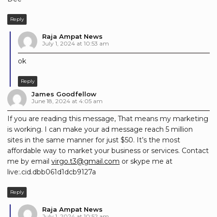
Reply
Raja Ampat News
July 1, 2024 at 10:53 am
ok
Reply
James Goodfellow
June 18, 2024 at 4:05 am
If you are reading this message, That means my marketing
is working. I can make your ad message reach 5 million
sites in the same manner for just $50. It’s the most
affordable way to market your business or services. Contact
me by email
virgo.t3@gmail.com
or skype me at
live:.cid.dbb061d1dcb9127a
Reply
Raja Ampat News
July 1, 2024 at 10:52 am