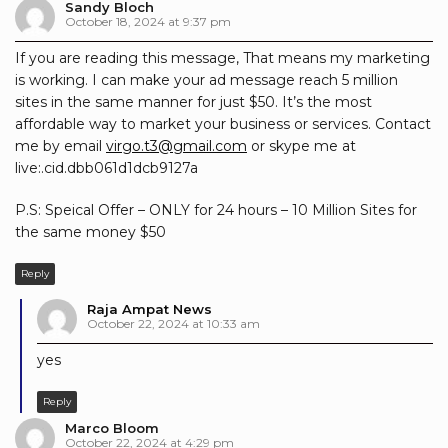
Sandy Bloch
October 18, 2024 at 9:37 pm
If you are reading this message, That means my marketing
is working. I can make your ad message reach 5 million
sites in the same manner for just $50. It’s the most
affordable way to market your business or services. Contact
me by email
virgo.t3@gmail.com
or skype me at
live:.cid.dbb061d1dcb9127a
P.S: Speical Offer – ONLY for 24 hours – 10 Million Sites for
the same money $50
Reply
Raja Ampat News
October 22, 2024 at 10:33 am
yes
Reply
Marco Bloom
October 22, 2024 at 4:29 pm