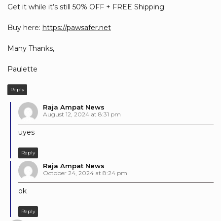
Get it while it’s still 50% OFF + FREE Shipping
Buy here:
https://pawsafer.net
Many Thanks,
Paulette
Reply
Raja Ampat News
August 12, 2024 at 8:31 pm
uyes
Reply
Raja Ampat News
October 24, 2024 at 8:24 pm
ok
Reply