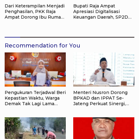
Dari Keterampilan Menjadi
Bupati Raja Ampat
Penghasilan, PKK Raja
Apresiasi Digitalisasi
Ampat Dorong Ibu Rumah
Keuangan Daerah, SP2D
Tangga Bangkitkan
Online dan KKPD Dinilai
Ekonomi Keluarga
Perkuat Tata Kelola APBD
Recommendation for You
Pengukuran Terjadwal Beri
Menteri Nusron Dorong
Kepastian Waktu, Warga
BPKAD dan IPPAT Se-
Demak Tak Lagi Lama
Jateng Perkuat Sinergi,
Menunggu Layanan
Layanan Pertanahan
Pertanahan
Ditargetkan Makin Cepat