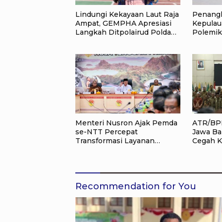
Lindungi Kekayaan Laut Raja
Penangk
Ampat, GEMPHA Apresiasi
Kepulau
Langkah Ditpolairud Polda
Polemik
Papua Barat Daya
Jangan 
Depan R
Menteri Nusron Ajak Pemda
ATR/BPN
se-NTT Percepat
Jawa Bar
Transformasi Layanan
Cegah K
Pertanahan, Target
Kelola 
Pengukuran Tanah Selesai
Ekonom
12 Hari
Recommendation for You