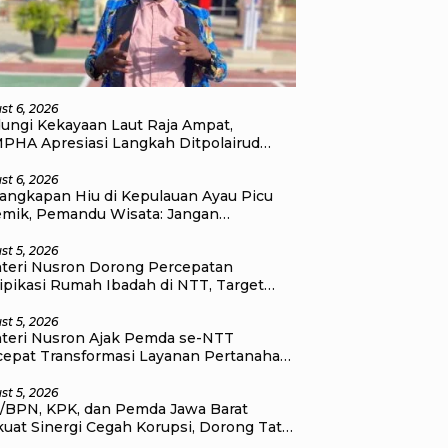
st 6, 2026
dungi Kekayaan Laut Raja Ampat,
PHA Apresiasi Langkah Ditpolairud
da Papua Barat Daya
st 6, 2026
angkapan Hiu di Kepulauan Ayau Picu
emik, Pemandu Wisata: Jangan
bankan Masa Depan Raja Ampat
st 5, 2026
teri Nusron Dorong Percepatan
ipikasi Rumah Ibadah di NTT, Target
 Kado Natal bagi Masyarakat
st 5, 2026
teri Nusron Ajak Pemda se-NTT
cepat Transformasi Layanan Pertanahan,
et Pengukuran Tanah Selesai 12 Hari
st 5, 2026
/BPN, KPK, dan Pemda Jawa Barat
uat Sinergi Cegah Korupsi, Dorong Tata
ola Pertanahan dan Ekonomi Daerah