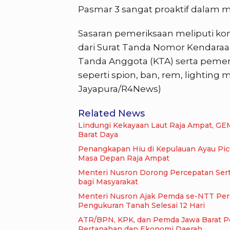
Pasmar 3 sangat proaktif dalam 
Sasaran pemeriksaan meliputi kondi
dari Surat Tanda Nomor Kendaraan
Tanda Anggota (KTA) serta peme
seperti spion, ban, rem, lighting
Jayapura/R4News)
Related News
Lindungi Kekayaan Laut Raja Ampat, GE
Barat Daya
Penangkapan Hiu di Kepulauan Ayau Pi
Masa Depan Raja Ampat
Menteri Nusron Dorong Percepatan Serti
bagi Masyarakat
Menteri Nusron Ajak Pemda se-NTT Perc
Pengukuran Tanah Selesai 12 Hari
ATR/BPN, KPK, dan Pemda Jawa Barat Per
Pertanahan dan Ekonomi Daerah