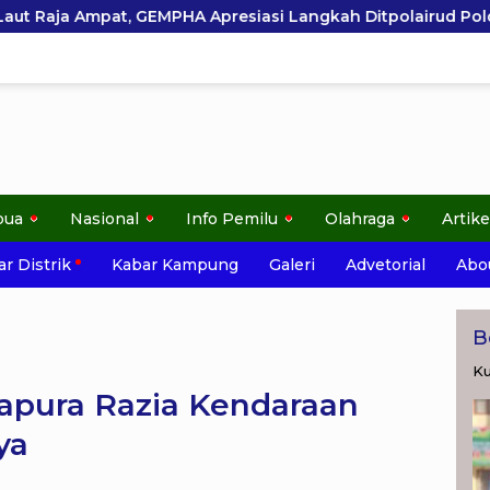
siasi Langkah Ditpolairud Polda Papua Barat Daya
pua
Nasional
Info Pemilu
Olahraga
Artike
r Distrik
Kabar Kampung
Galeri
Advetorial
Abo
B
Ku
apura Razia Kendaraan
ya