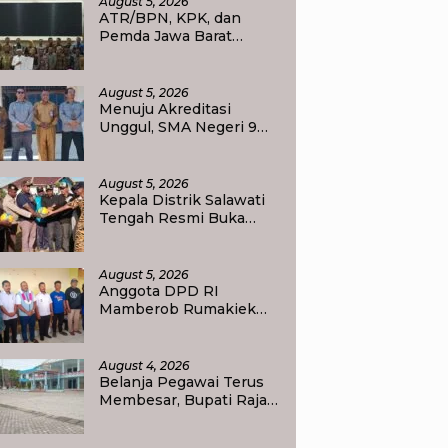
August 5, 2026
Selesai 12 Hari
ATR/BPN, KPK, dan
Pemda Jawa Barat
Perkuat Sinergi Cegah
Korupsi, Dorong Tata
Kelola Pertanahan dan
August 5, 2026
Ekonomi Daerah
Menuju Akreditasi
Unggul, SMA Negeri 9
Raja Ampat Perlihatkan
Transformasi
Pendidikan
August 5, 2026
Kepala Distrik Salawati
Tengah Resmi Buka
Perlombaan
menyongsong HUT RI
ke-81, Sportivitas Jadi
August 5, 2026
Pesan Utama
Anggota DPD RI
Mamberob Rumakiek
Tinjau SDN 17 Yellu, Siap
Bantu Kebutuhan Siswa
Baru dan Anak Kurang
August 4, 2026
Mampu
Belanja Pegawai Terus
Membesar, Bupati Raja
Ampat Ajak PPPK Jaga
Kepercayaan Publik