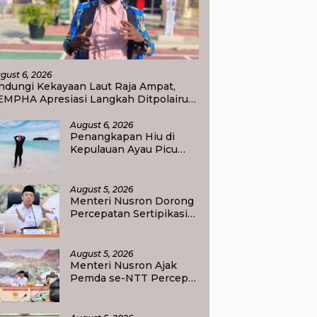
gust 6, 2026
ndungi Kekayaan Laut Raja Ampat,
EMPHA Apresiasi Langkah Ditpolairud
olda Papua Barat Daya
August 6, 2026
Penangkapan Hiu di
Kepulauan Ayau Picu
Polemik, Pemandu
Wisata: Jangan
Korbankan Masa Depan
August 5, 2026
Raja Ampat
Menteri Nusron Dorong
Percepatan Sertipikasi
Rumah Ibadah di NTT,
Target Jadi Kado Natal
bagi Masyarakat
August 5, 2026
Menteri Nusron Ajak
Pemda se-NTT Percepat
Transformasi Layanan
Pertanahan, Target
Pengukuran Tanah