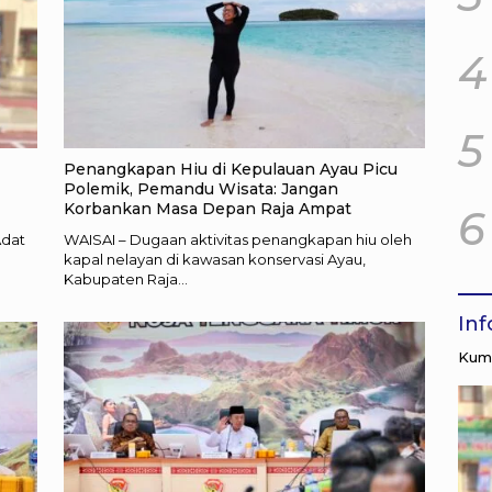
4
5
Penangkapan Hiu di Kepulauan Ayau Picu
Polemik, Pemandu Wisata: Jangan
Korbankan Masa Depan Raja Ampat
6
Adat
WAISAI – Dugaan aktivitas penangkapan hiu oleh
kapal nelayan di kawasan konservasi Ayau,
Kabupaten Raja…
In
Kump