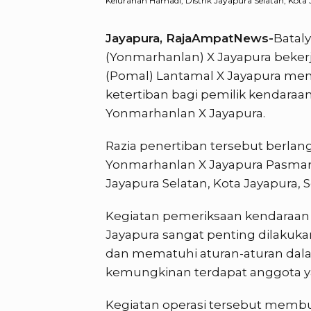
Kelurahan Hamadi, Distrik Jayapura Selatan, Kota 
Jayapura, RajaAmpatNews-
Batal
(Yonmarhanlan) X Jayapura bekerj
(Pomal) Lantamal X Jayapura men
ketertiban bagi pemilik kendara
Yonmarhanlan X Jayapura.
Razia penertiban tersebut berla
Yonmarhanlan X Jayapura Pasmar 3
Jayapura Selatan, Kota Jayapura, S
Kegiatan pemeriksaan kendaraan 
Jayapura sangat penting dilakuka
dan mematuhi aturan-aturan dal
kemungkinan terdapat anggota y
Kegiatan operasi tersebut memb