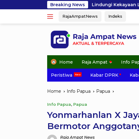
Skip
Lindungi Kekayaan Laut Raja Ampat, GEMPHA Apre
Breaking News
to
RajaAmpatNews
Indeks
content
Home
Raja Ampat
Info Pa
Peristiwa
Kabar DPRK
Kaba
Home
Info Papua
Papua
Info Papua
,
Papua
Yonmarhanlan X Jay
Bermotor Anggotan
Raja Ampat News