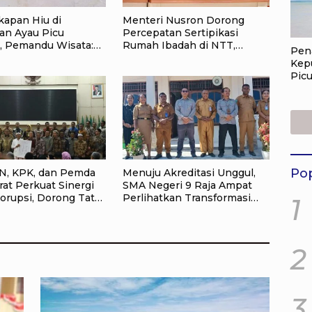
apan Hiu di
Menteri Nusron Dorong
an Ayau Picu
Percepatan Sertipikasi
, Pemandu Wisata:
Rumah Ibadah di NTT,
Pen
Korbankan Masa
Target Jadi Kado Natal bagi
Kep
aja Ampat
Masyarakat
Picu
Pem
Jan
Mas
Amp
Pop
, KPK, dan Pemda
Menuju Akreditasi Unggul,
at Perkuat Sinergi
SMA Negeri 9 Raja Ampat
orupsi, Dorong Tata
Perlihatkan Transformasi
1
Pertanahan dan
Pendidikan
i Daerah
2
3