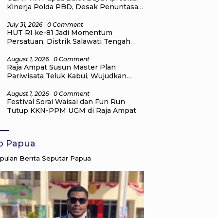
Kinerja Polda PBD, Desak Penuntasan
Kasus Dugaan Korupsi di Sekretariat
DPR Papua Barat Daya
July 31, 2026
0 Comment
HUT RI ke-81 Jadi Momentum
Persatuan, Distrik Salawati Tengah
Gelar Lomba Olahraga, Seni, dan
Budaya
August 1, 2026
0 Comment
Raja Ampat Susun Master Plan
Pariwisata Teluk Kabui, Wujudkan
Destinasi Wisata Kelas Dunia yang
Berkelanjutan
August 1, 2026
0 Comment
Festival Sorai Waisai dan Fun Run
Tutup KKN-PPM UGM di Raja Ampat
fo Papua
ulan Berita Seputar Papua