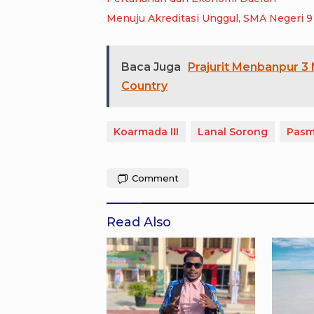
Me
Baca Juga
Prajurit Menbanpur 3
Country
Koarmada III
Lanal Sorong
Pasm
Comment
Read Also