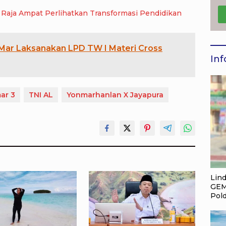
nuju Akreditasi Unggul, SMA Negeri 9 Raja Ampat Perlihatkan Transformasi Pendidikan
 Mar Laksanakan LPD TW I Materi Cross
Inf
ar 3
TNI AL
Yonmarhanlan X Jayapura
Lin
GEM
Pol