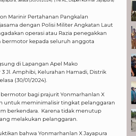
Jayapura, Selasa (30/01/2024). (TNI AL, Dispen Kormar Jayapura)
yon Marinir Pertahanan Pangkalan
asama dengan Polisi Militer Angkatan Laut
gadakan operasi atau Razia penegakkan
an bermotor kepada seluruh anggota
ngsung di Lapangan Apel Mako
 Jl. Amphibi, Kelurahan Hamadi, Distrik
elasa (30/01/2024).
bermotor bagi prajurit Yonmarhanlan X
n untuk meminimalisir tingkat pelanggaran
am berkendara. Karena tidak menutup
ang melakukan pelanggaran.
uktikan bahwa Yonmarhanlan X Jayapura