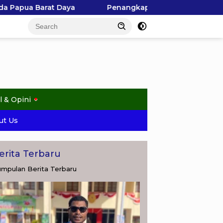
Penangkapan Hiu di Kepulauan Ayau Picu Polemik, Pemand
l & Opini
ut Us
erita Terbaru
mpulan Berita Terbaru