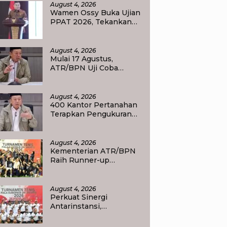
August 4, 2026
Wamen Ossy Buka Ujian
PPAT 2026, Tekankan
Pentingnya Integritas
dan Profesionalisme
dalam Layanan
August 4, 2026
Pertanahan
Mulai 17 Agustus,
ATR/BPN Uji Coba
Layanan Balik Nama
Tuntas Maksimal 10 Hari
di 15 Kantor Pertanahan
August 4, 2026
400 Kantor Pertanahan
Terapkan Pengukuran
Terjadwal, Menteri
Nusron: Warga Kini
Dapat Kepastian
August 4, 2026
Layanan
Kementerian ATR/BPN
Raih Runner-up
Turnamen Tenis Piala
Gubernur DKI Jakarta
2026
August 4, 2026
Perkuat Sinergi
Antarinstansi,
Kementerian ATR/BPN
Ambil Bagian dalam