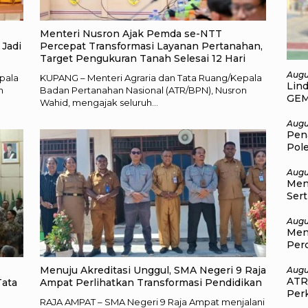
Menteri Nusron Ajak Pemda se-NTT
 Jadi
Percepat Transformasi Layanan Pertanahan,
Target Pengukuran Tanah Selesai 12 Hari
Augu
pala
KUPANG – Menteri Agraria dan Tata Ruang/Kepala
Lin
n
Badan Pertanahan Nasional (ATR/BPN), Nusron
GEM
Wahid, mengajak seluruh…
Pol
Augu
Pen
Pol
Kor
Augu
Men
Sert
Jadi
Augu
Men
Per
Targ
Menuju Akreditasi Unggul, SMA Negeri 9 Raja
Augu
ATR
Tata
Ampat Perlihatkan Transformasi Pendidikan
Perk
RAJA AMPAT – SMA Negeri 9 Raja Ampat menjalani
Kel