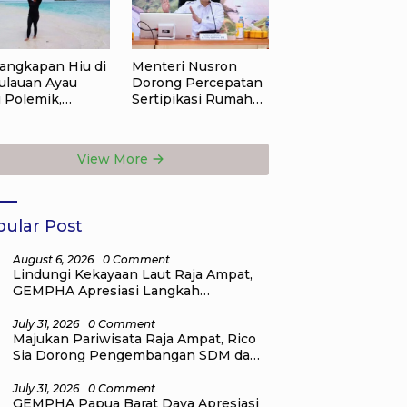
angkapan Hiu di
Menteri Nusron
ulauan Ayau
Dorong Percepatan
 Polemik,
Sertipikasi Rumah
andu Wisata:
Ibadah di NTT,
gan Korbankan
Target Jadi Kado
a Depan Raja
Natal bagi
View More
at
Masyarakat
ular Post
August 6, 2026
0 Comment
Lindungi Kekayaan Laut Raja Ampat,
GEMPHA Apresiasi Langkah
Ditpolairud Polda Papua Barat Daya
July 31, 2026
0 Comment
Majukan Pariwisata Raja Ampat, Rico
Sia Dorong Pengembangan SDM dan
Perjuangkan Program dari Pusat
July 31, 2026
0 Comment
GEMPHA Papua Barat Daya Apresiasi