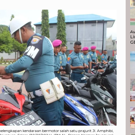
Au
Li
G
P
elengkapan kendaraan bermotor salah satu prajurit Jl. Amphibi,