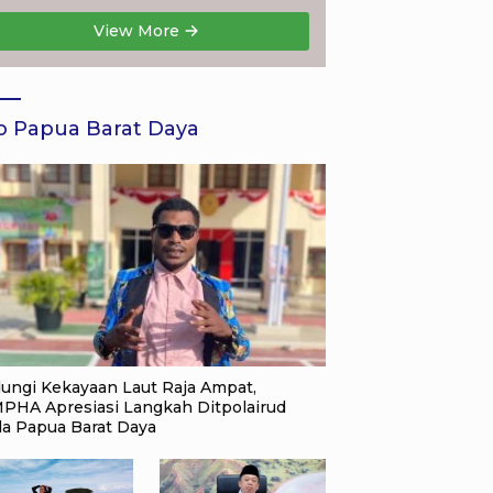
Turnamen Tenis Piala
View More
Gubernur DKI Jakarta
2026
o Papua Barat Daya
dungi Kekayaan Laut Raja Ampat,
PHA Apresiasi Langkah Ditpolairud
da Papua Barat Daya