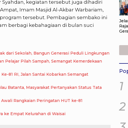
Syahdan, kegiatan tersebut juga dihadiri
 Ampat, Imam Masjid Al-Akbar Warbariam,
i program tersebut. Pembagian sembako ini
Jela
am berbagi kebahagiaan di bulan suci
Raj
Ger
Pil
Sem
Kem
Did
ak dari Sekolah, Bangun Generasi Peduli Lingkungan
Aks
kan Pelajar Pilah Sampah, Semangat Kemerdekaan
Pop
Ke-81 RI, Jalan Santai Kobarkan Semangat
1
lau Batanta, Masyarakat Pertanyakan Status Tata
, Awali Rangkaian Peringatan HUT ke-81
2
a ke Empat Kelurahan di Waisai
3