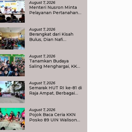
Ukur Tanah
August 7, 2026
Menteri Nusron Minta
Pelayanan Pertanahan
Gunakan Sudut Pandang
Masyarakat
August 7, 2026
Berangkat dari Kisah
Bulus, Dian Nafi
Kobarkan Semangat
Siswa SDN 2 Tlogoweru
untuk Melanjutkan
August 7, 2026
Pendidikan
Tanamkan Budaya
Saling Menghargai, KKN
UIN Walisongo Edukasi
50 Siswa MI Muabbidin
tentang Bahaya Bullying
August 7, 2026
Semarak HUT RI ke-81 di
Raja Ampat, Berbagai
Agenda Lomba Siap
Meriahkan Waisai
August 7, 2026
Pojok Baca Ceria KKN
Posko 89 UIN Walisongo
Semarang Tumbuhkan
Minat Baca Anak Desa