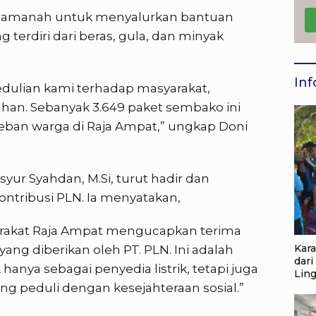
an amanah untuk menyalurkan bantuan
terdiri dari beras, gula, dan minyak
Inf
pedulian kami terhadap masyarakat,
n. Sebanyak 3.649 paket sembako ini
ban warga di Raja Ampat,” ungkap Doni
syur Syahdan, M.Si, turut hadir dan
ntribusi PLN. Ia menyatakan,
rakat Raja Ampat mengucapkan terima
Kar
yang diberikan oleh PT. PLN. Ini adalah
dari
hanya sebagai penyedia listrik, tetapi juga
Lin
ng peduli dengan kesejahteraan sosial.”