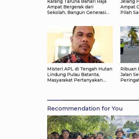
Karang Taruna Bahari Raja
Jelang H
Ampat Bergerak dari
Ampat G
Sekolah, Bangun Generasi
Pilah S
Peduli Lingkungan
Kemerd
Lewat A
Misteri APL di Tengah Hutan
Ribuan 
Lindung Pulau Batanta,
Jalan Se
Masyarakat Pertanyakan
Peringa
Status Tata Ruang di Raja
Kemerde
Ampat
Ampat
Recommendation for You