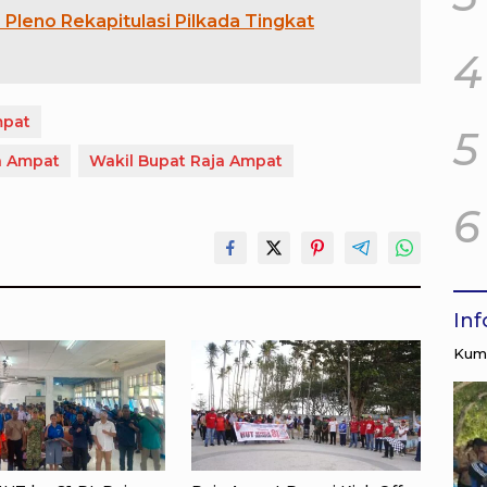
Pleno Rekapitulasi Pilkada Tingkat
4
mpat
5
a Ampat
Wakil Bupat Raja Ampat
6
In
Kump