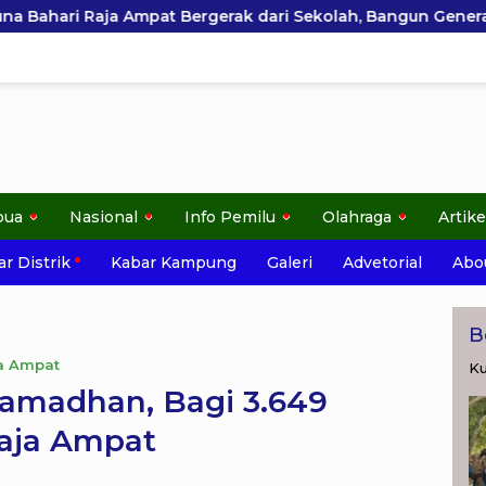
k dari Sekolah, Bangun Generasi Peduli Lingkungan
pua
Nasional
Info Pemilu
Olahraga
Artike
r Distrik
Kabar Kampung
Galeri
Advetorial
Abo
B
a Ampat
Ku
amadhan, Bagi 3.649
aja Ampat