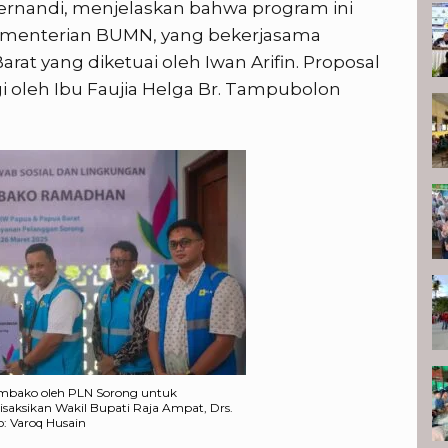
rnandi, menjelaskan bahwa program ini
 Kementerian BUMN, yang bekerjasama
at yang diketuai oleh Iwan Arifin. Proposal
 oleh Ibu Faujia Helga Br. Tampubolon
embako oleh PLN Sorong untuk
saksikan Wakil Bupati Raja Ampat, Drs.
: Varoq Husain