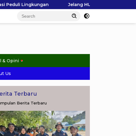
Jelang HUT ke-81 RI, Raja Ampat Gerakkan Pelajar Pilah 
l & Opini
ut Us
erita Terbaru
mpulan Berita Terbaru