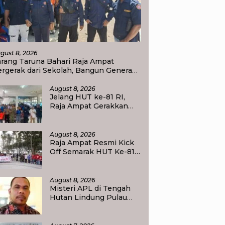
gust 8, 2026
arang Taruna Bahari Raja Ampat
rgerak dari Sekolah, Bangun Generasi
eduli Lingkungan
August 8, 2026
Jelang HUT ke-81 RI,
Raja Ampat Gerakkan
Pelajar Pilah Sampah,
Semangat Kemerdekaan
Didorong Lewat Aksi
August 8, 2026
Lingkungan
Raja Ampat Resmi Kick
Off Semarak HUT Ke-81
RI, Jalan Santai
Kobarkan Semangat
Persatuan dan
August 8, 2026
Nasionalisme
Misteri APL di Tengah
Hutan Lindung Pulau
Batanta, Masyarakat
Pertanyakan Status Tata
Ruang di Raja Ampat