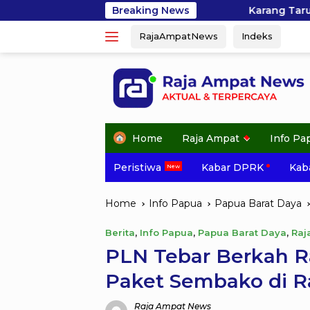
Skip
Karang Taruna Bahari Raja Ampat Bergera
Breaking News
to
RajaAmpatNews
Indeks
content
Home
Raja Ampat
Info Pa
Peristiwa
Kabar DPRK
Kaba
Home
Info Papua
Papua Barat Daya
Berita
,
Info Papua
,
Papua Barat Daya
,
Raj
PLN Tebar Berkah R
Paket Sembako di R
Raja Ampat News