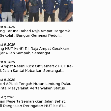
st 8, 2026
ang Taruna Bahari Raja Ampat Bergerak
 Sekolah, Bangun Generasi Peduli
gkungan
st 8, 2026
ang HUT ke-81 RI, Raja Ampat Gerakkan
ajar Pilah Sampah, Semangat
erdekaan Didorong Lewat Aksi
gkungan
st 8, 2026
a Ampat Resmi Kick Off Semarak HUT Ke-
I, Jalan Santai Kobarkan Semangat
satuan dan Nasionalisme
st 8, 2026
teri APL di Tengah Hutan Lindung Pulau
anta, Masyarakat Pertanyakan Status
a Ruang di Raja Ampat
st 7, 2026
uan Peserta Semarakkan Jalan Sehat,
li Rangkaian Peringatan HUT ke-81
erdekaan RI di Raja Ampat