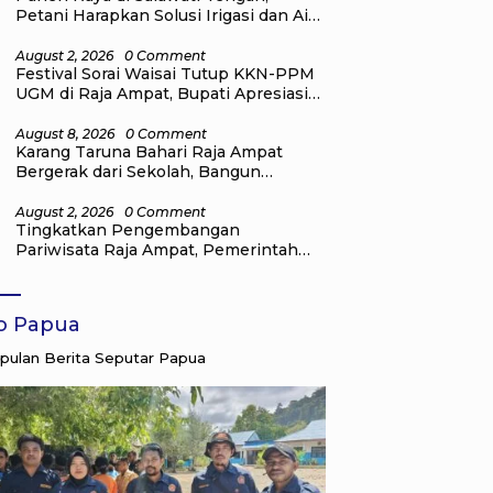
Petani Harapkan Solusi Irigasi dan Air
Bersih dari Pemkab Raja Ampat
August 2, 2026
0 Comment
Festival Sorai Waisai Tutup KKN-PPM
UGM di Raja Ampat, Bupati Apresiasi
Pengabdian Mahasiswa untuk
Masyarakat
August 8, 2026
0 Comment
Karang Taruna Bahari Raja Ampat
Bergerak dari Sekolah, Bangun
Generasi Peduli Lingkungan
August 2, 2026
0 Comment
Tingkatkan Pengembangan
Pariwisata Raja Ampat, Pemerintah
Pusat Salurkan Bantuan kepada
Pengelola Homestay di Kampung Go
Distrik Tiplol Mayalibit
fo Papua
ulan Berita Seputar Papua