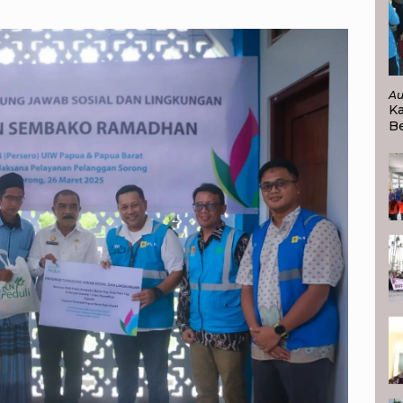
Au
K
Be
P