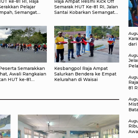
UT ke-81 RI, Raja
Raja Ampat Resmi Kick Off
erakkan Pelajar
Semarak HUT Ke-81 RI, Jalan
ampah, Semangat
Santai Kobarkan Semangat
ekaan Didorong
Persatuan dan Nasionalisme
ksi Lingkungan
Augu
Kar
dari
Lin
Augu
Jel
Pel
Peserta Semarakkan
Kesbangpol Raja Ampat
Kem
hat, Awali Rangkaian
Salurkan Bendera ke Empat
Lin
Augu
tan HUT ke-81
Kelurahan di Waisai
Raj
kaan RI di Raja
81 R
Per
Augu
Mis
Bat
Tat
Augu
Rib
Awa
Kem