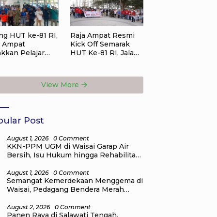
ng HUT ke-81 RI,
Raja Ampat Resmi
a Ampat
Kick Off Semarak
akkan Pelajar
HUT Ke-81 RI, Jalan
ah Sampah,
Santai Kobarkan
angat
Semangat
erdekaan
Persatuan dan
View More
orong Lewat
Nasionalisme
i Lingkungan
ular Post
August 1, 2026
0 Comment
KKN-PPM UGM di Waisai Garap Air
Bersih, Isu Hukum hingga Rehabilitasi
Mangrove
August 1, 2026
0 Comment
Semangat Kemerdekaan Menggema di
Waisai, Pedagang Bendera Merah
Putih Mulai Ramai
August 2, 2026
0 Comment
Panen Raya di Salawati Tengah,