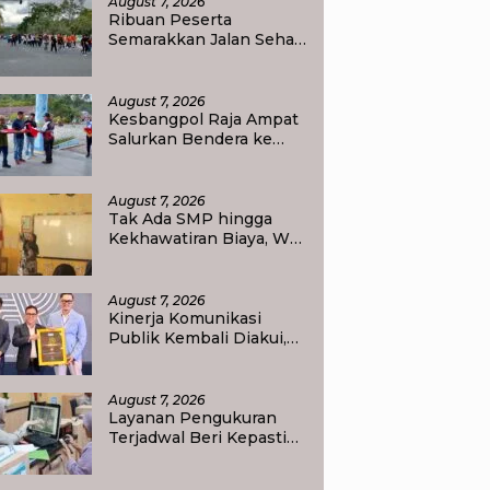
August 7, 2026
Ribuan Peserta
Semarakkan Jalan Sehat,
Awali Rangkaian
Peringatan HUT ke-81
Kemerdekaan RI di Raja
August 7, 2026
Ampat
Kesbangpol Raja Ampat
Salurkan Bendera ke
Empat Kelurahan di
Waisai
August 7, 2026
Tak Ada SMP hingga
Kekhawatiran Biaya, Wali
Murid Tlogoweru
Didorong Tak Menyerah
pada Pendidikan Anak
August 7, 2026
Kinerja Komunikasi
Publik Kembali Diakui,
Kementerian ATR/BPN
Raih Popular
Government Institutions
August 7, 2026
Award 2026
Layanan Pengukuran
Terjadwal Beri Kepastian
Jadwal, Warga Kini Tak
Lagi Lama Menunggu