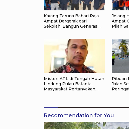
Karang Taruna Bahari Raja
Jelang H
Ampat Bergerak dari
Ampat G
Sekolah, Bangun Generasi
Pilah S
Peduli Lingkungan
Kemerd
Lewat A
Misteri APL di Tengah Hutan
Ribuan 
Lindung Pulau Batanta,
Jalan Se
Masyarakat Pertanyakan
Peringa
Status Tata Ruang di Raja
Kemerde
Ampat
Ampat
Recommendation for You