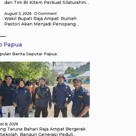
dan Tim BI Kitem Perkuat Silaturahmi
Generasi Muda Di Raja Ampat
August 3, 2026
0 Comment
Wakil Bupati Raja Ampat: Rumah
Pastori Akan Menjadi Penopang
Pelayanan dan Pembinaan Jemaat
fo Papua
ulan Berita Seputar Papua
st 8, 2026
ang Taruna Bahari Raja Ampat Bergerak
 Sekolah, Bangun Generasi Peduli