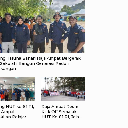
ang Taruna Bahari Raja Ampat Bergerak
 Sekolah, Bangun Generasi Peduli
gkungan
ng HUT ke-81 RI,
Raja Ampat Resmi
a Ampat
Kick Off Semarak
akkan Pelajar
HUT Ke-81 RI, Jalan
ah Sampah,
Santai Kobarkan
angat
Semangat