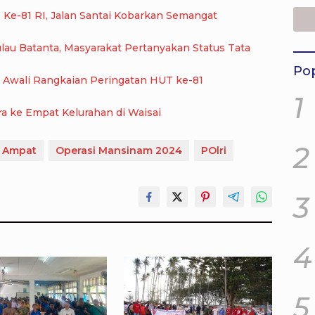
Kem
Ke-81 RI, Jalan Santai Kobarkan Semangat
Did
Aks
lau Batanta, Masyarakat Pertanyakan Status Tata
Pop
, Awali Rangkaian Peringatan HUT ke-81
1
a ke Empat Kelurahan di Waisai
2
a Ampat
Operasi Mansinam 2024
POlri
3
4
5