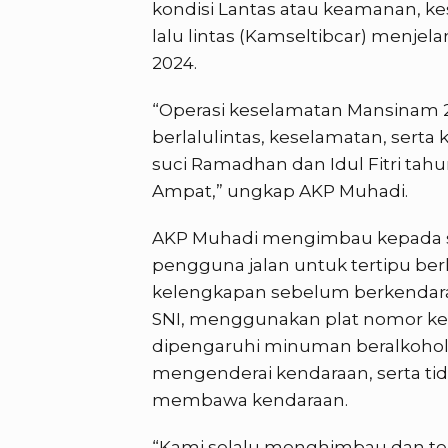
kondisi Lantas atau keamanan, ke
lalu lintas (Kamseltibcar) menjel
2024.
“Operasi keselamatan Mansinam 2
berlalulintas, keselamatan, serta
suci Ramadhan dan Idul Fitri tahu
Ampat,” ungkap AKP Muhadi.
AKP Muhadi mengimbau kepada s
pengguna jalan untuk tertipu be
kelengkapan sebelum berkendar
SNI, menggunakan plat nomor ke
dipengaruhi minuman beralkoho
mengenderai kendaraan, serta t
membawa kendaraan.
“Kami selalu menghimbau dan ter