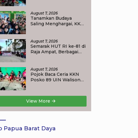
Kobarkan Semangat
Siswa SDN 2 Tlogoweru
untuk Melanjutkan
August 7, 2026
Pendidikan
Tanamkan Budaya
Saling Menghargai, KKN
UIN Walisongo Edukasi
50 Siswa MI Muabbidin
tentang Bahaya Bullying
August 7, 2026
Semarak HUT RI ke-81 di
Raja Ampat, Berbagai
Agenda Lomba Siap
Meriahkan Waisai
August 7, 2026
Pojok Baca Ceria KKN
Posko 89 UIN Walisongo
Semarang Tumbuhkan
Minat Baca Anak Desa
Sukorejo
View More
o Papua Barat Daya