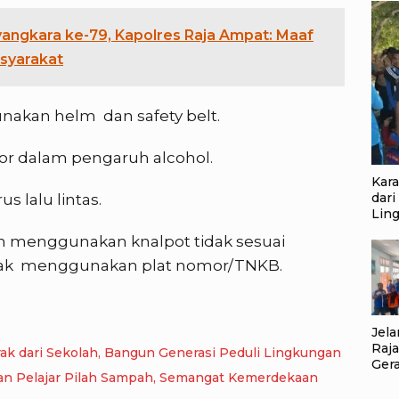
gkara ke-79, Kapolres Raja Ampat: Maaf
asyarakat
akan helm dan safety belt.
r dalam pengaruh alcohol.
Kar
dari
 lalu lintas.
Lin
n menggunakan knalpot tidak sesuai
idak menggunakan plat nomor/TNKB.
Jela
Raj
ak dari Sekolah, Bangun Generasi Peduli Lingkungan
Ger
kan Pelajar Pilah Sampah, Semangat Kemerdekaan
Pil
Sem