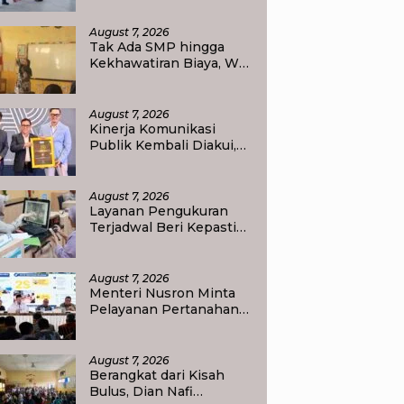
Waisai
August 7, 2026
Tak Ada SMP hingga
Kekhawatiran Biaya, Wali
Murid Tlogoweru
Didorong Tak Menyerah
pada Pendidikan Anak
August 7, 2026
Kinerja Komunikasi
Publik Kembali Diakui,
Kementerian ATR/BPN
Raih Popular
Government Institutions
August 7, 2026
Award 2026
Layanan Pengukuran
Terjadwal Beri Kepastian
Jadwal, Warga Kini Tak
Lagi Lama Menunggu
Ukur Tanah
August 7, 2026
Menteri Nusron Minta
Pelayanan Pertanahan
Gunakan Sudut Pandang
Masyarakat
August 7, 2026
Berangkat dari Kisah
Bulus, Dian Nafi