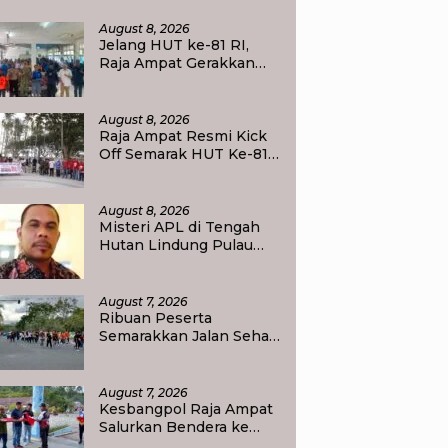
eduli Lingkungan
August 8, 2026
Jelang HUT ke-81 RI,
Raja Ampat Gerakkan
Pelajar Pilah Sampah,
Semangat Kemerdekaan
Didorong Lewat Aksi
August 8, 2026
Lingkungan
Raja Ampat Resmi Kick
Off Semarak HUT Ke-81
RI, Jalan Santai
Kobarkan Semangat
Persatuan dan
August 8, 2026
Nasionalisme
Misteri APL di Tengah
Hutan Lindung Pulau
Batanta, Masyarakat
Pertanyakan Status Tata
Ruang di Raja Ampat
August 7, 2026
Ribuan Peserta
Semarakkan Jalan Sehat,
Awali Rangkaian
Peringatan HUT ke-81
Kemerdekaan RI di Raja
August 7, 2026
Ampat
Kesbangpol Raja Ampat
Salurkan Bendera ke
Empat Kelurahan di