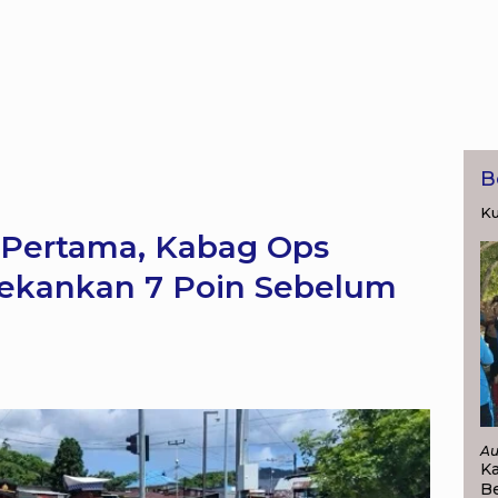
B
Ku
 Pertama, Kabag Ops
Tekankan 7 Poin Sebelum
Au
K
Be