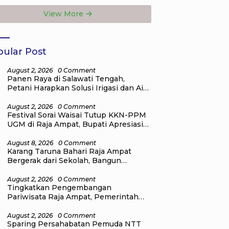
erdekaan
Persatuan dan
View More
orong Lewat
Nasionalisme
i Lingkungan
ular Post
August 2, 2026
0 Comment
Panen Raya di Salawati Tengah,
Petani Harapkan Solusi Irigasi dan Air
Bersih dari Pemkab Raja Ampat
August 2, 2026
0 Comment
Festival Sorai Waisai Tutup KKN-PPM
UGM di Raja Ampat, Bupati Apresiasi
Pengabdian Mahasiswa untuk
Masyarakat
August 8, 2026
0 Comment
Karang Taruna Bahari Raja Ampat
Bergerak dari Sekolah, Bangun
Generasi Peduli Lingkungan
August 2, 2026
0 Comment
Tingkatkan Pengembangan
Pariwisata Raja Ampat, Pemerintah
Pusat Salurkan Bantuan kepada
Pengelola Homestay di Kampung Go
August 2, 2026
0 Comment
Sparing Persahabatan Pemuda NTT
Distrik Tiplol Mayalibit