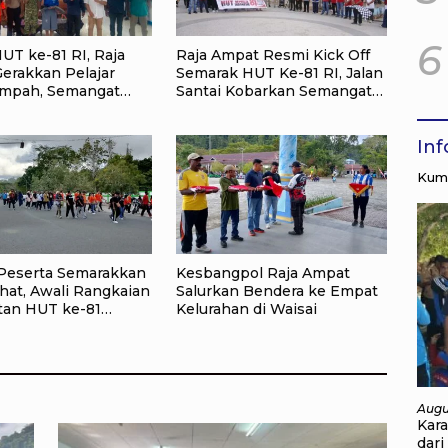
6
UT ke-81 RI, Raja
Raja Ampat Resmi Kick Off
erakkan Pelajar
Semarak HUT Ke-81 RI, Jalan
ampah, Semangat
Santai Kobarkan Semangat
ekaan Didorong
Persatuan dan Nasionalisme
ksi Lingkungan
In
Kump
Peserta Semarakkan
Kesbangpol Raja Ampat
hat, Awali Rangkaian
Salurkan Bendera ke Empat
tan HUT ke-81
Kelurahan di Waisai
kaan RI di Raja
Augu
Kar
dari