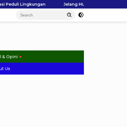
Jelang HUT ke-81 RI, Raja Ampat Gerakkan Pelajar Pilah
l & Opini
ut Us