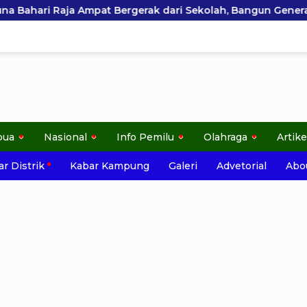
ak dari Sekolah, Bangun Generasi Peduli Lingkungan
pua
Nasional
Info Pemilu
Olahraga
Artike
r Distrik
Kabar Kampung
Galeri
Advetorial
Abo