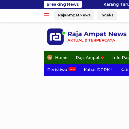
Skip
Karang Taruna Bahari Raja Ampat Berger
Breaking News
to
RajaAmpatNews
Indeks
content
Home
Raja Ampat
Info Pa
Peristiwa
Kabar DPRK
Kaba