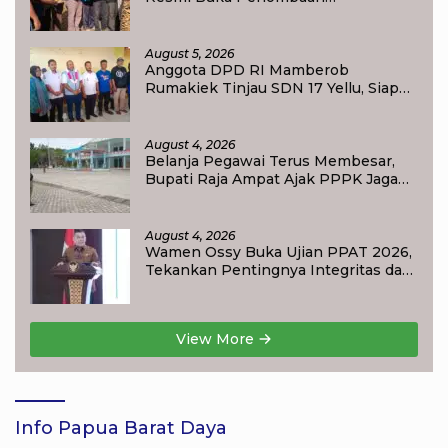
menyongsong HUT RI ke-81,
Sportivitas Jadi Pesan Utama
August 5, 2026
Anggota DPD RI Mamberob
Rumakiek Tinjau SDN 17 Yellu, Siap
Bantu Kebutuhan Siswa Baru dan
Anak Kurang Mampu
August 4, 2026
Belanja Pegawai Terus Membesar,
Bupati Raja Ampat Ajak PPPK Jaga
Kepercayaan Publik
August 4, 2026
Wamen Ossy Buka Ujian PPAT 2026,
Tekankan Pentingnya Integritas dan
Profesionalisme dalam Layanan
Pertanahan
View More
Info Papua Barat Daya