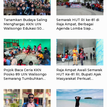
Tanamkan Budaya Saling
Semarak HUT RI ke-81 di
Menghargai, KKN UIN
Raja Ampat, Berbagai
Walisongo Edukasi 50
Agenda Lomba Siap
Siswa MI Muabbidin
Meriahkan Waisai
tentang Bahaya Bullying
Pojok Baca Ceria KKN
Raja Ampat Awali Semarak
Posko 89 UIN Walisongo
HUT Ke-81 RI, Bupati Ajak
Semarang Tumbuhkan
Masyarakat Perkuat
Minat Baca Anak Desa
Nasionalisme
Sukorejo