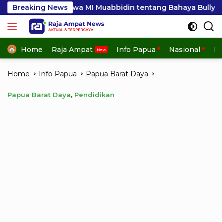
Skip
wa MI Muabbidin tentang Bahaya Bullying
Breaking News
Semarak H
to
content
Home
Raja Ampat
Info Papua
Nasional
In
Home
Info Papua
Papua Barat Daya
Papua Barat Daya
,
Pendidikan