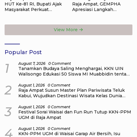
HUT Ke-81 RI, Bupati Ajak
Raja Ampat, GEMPHA
Masyarakat Perkuat
Apresiasi Langkah
Nasionalisme
Ditpolairud Polda Papua
Barat Daya
View More
Popular Post
1
August 7, 2026
0 Comment
Tanamkan Budaya Saling Menghargai, KKN UIN
Walisongo Edukasi 50 Siswa MI Muabbidin tentang
Bahaya Bullying
2
August 1, 2026
0 Comment
Raja Ampat Susun Master Plan Pariwisata Teluk
Kabui, Wujudkan Destinasi Wisata Kelas Dunia
yang Berkelanjutan
3
August 1, 2026
0 Comment
Festival Sorai Waisai dan Fun Run Tutup KKN-PPM
UGM di Raja Ampat
4
August 1, 2026
0 Comment
KKN-PPM UGM di Waisai Garap Air Bersih, Isu