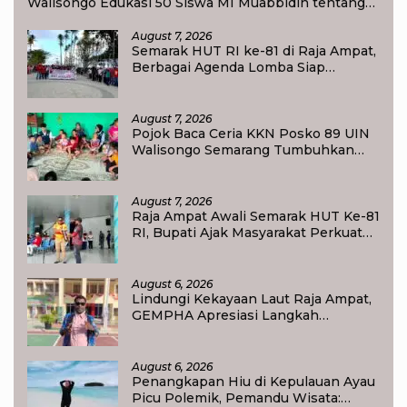
Walisongo Edukasi 50 Siswa MI Muabbidin tentang
Bahaya Bullying
August 7, 2026
Semarak HUT RI ke-81 di Raja Ampat,
Berbagai Agenda Lomba Siap
Meriahkan Waisai
August 7, 2026
Pojok Baca Ceria KKN Posko 89 UIN
Walisongo Semarang Tumbuhkan
Minat Baca Anak Desa Sukorejo
August 7, 2026
Raja Ampat Awali Semarak HUT Ke-81
RI, Bupati Ajak Masyarakat Perkuat
Nasionalisme
August 6, 2026
Lindungi Kekayaan Laut Raja Ampat,
GEMPHA Apresiasi Langkah
Ditpolairud Polda Papua Barat Daya
August 6, 2026
Penangkapan Hiu di Kepulauan Ayau
Picu Polemik, Pemandu Wisata: