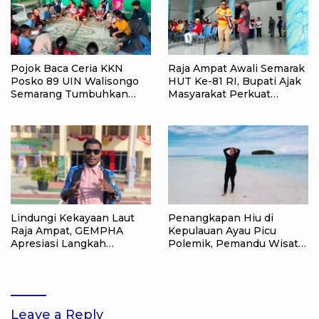
Pojok Baca Ceria KKN
Raja Ampat Awali Semarak
Posko 89 UIN Walisongo
HUT Ke-81 RI, Bupati Ajak
Semarang Tumbuhkan
Masyarakat Perkuat
Minat Baca Anak Desa
Nasionalisme
Sukorejo
Lindungi Kekayaan Laut
Penangkapan Hiu di
Raja Ampat, GEMPHA
Kepulauan Ayau Picu
Apresiasi Langkah
Polemik, Pemandu Wisata:
Ditpolairud Polda Papua
Jangan Korbankan Masa
Barat Daya
Depan Raja Ampat
Leave a Reply