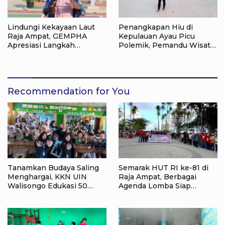
Lindungi Kekayaan Laut
Penangkapan Hiu di
Raja Ampat, GEMPHA
Kepulauan Ayau Picu
Apresiasi Langkah
Polemik, Pemandu Wisata:
Ditpolairud Polda Papua
Jangan Korbankan Masa
Barat Daya
Depan Raja Ampat
Recommendation for You
Tanamkan Budaya Saling
Semarak HUT RI ke-81 di
Menghargai, KKN UIN
Raja Ampat, Berbagai
Walisongo Edukasi 50
Agenda Lomba Siap
Siswa MI Muabbidin
Meriahkan Waisai
tentang Bahaya Bullying