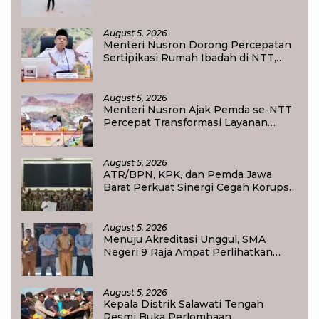
Jangan Korbankan Masa Depan Raja
Ampat
August 5, 2026
Menteri Nusron Dorong Percepatan
Sertipikasi Rumah Ibadah di NTT,
Target Jadi Kado Natal bagi
Masyarakat
August 5, 2026
Menteri Nusron Ajak Pemda se-NTT
Percepat Transformasi Layanan
Pertanahan, Target Pengukuran
Tanah Selesai 12 Hari
August 5, 2026
ATR/BPN, KPK, dan Pemda Jawa
Barat Perkuat Sinergi Cegah Korupsi,
Dorong Tata Kelola Pertanahan dan
Ekonomi Daerah
August 5, 2026
Menuju Akreditasi Unggul, SMA
Negeri 9 Raja Ampat Perlihatkan
Transformasi Pendidikan
August 5, 2026
Kepala Distrik Salawati Tengah
Resmi Buka Perlombaan