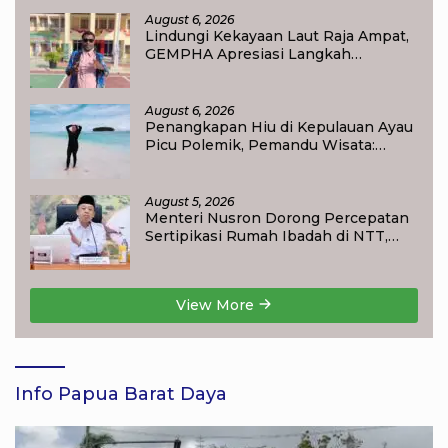
August 6, 2026
Lindungi Kekayaan Laut Raja Ampat,
GEMPHA Apresiasi Langkah
Ditpolairud Polda Papua Barat Daya
August 6, 2026
Penangkapan Hiu di Kepulauan Ayau
Picu Polemik, Pemandu Wisata:
Jangan Korbankan Masa Depan Raja
Ampat
August 5, 2026
Menteri Nusron Dorong Percepatan
Sertipikasi Rumah Ibadah di NTT,
Target Jadi Kado Natal bagi
Masyarakat
View More
Info Papua Barat Daya