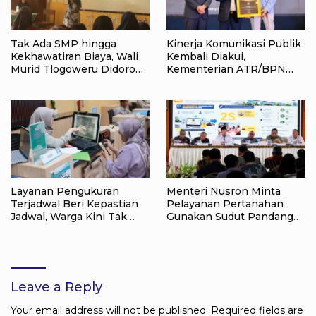
Tak Ada SMP hingga
Kinerja Komunikasi Publik
Kekhawatiran Biaya, Wali
Kembali Diakui,
Murid Tlogoweru Didorong
Kementerian ATR/BPN
Tak Menyerah pada
Raih Popular Government
Pendidikan Anak
Institutions Award 2026
Layanan Pengukuran
Menteri Nusron Minta
Terjadwal Beri Kepastian
Pelayanan Pertanahan
Jadwal, Warga Kini Tak
Gunakan Sudut Pandang
Lagi Lama Menunggu Ukur
Masyarakat
Tanah
Leave a Reply
Your email address will not be published.
Required fields are