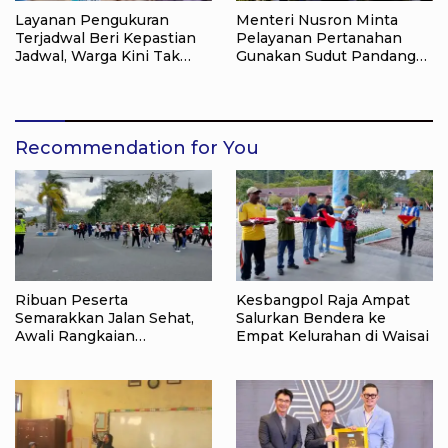
Layanan Pengukuran
Menteri Nusron Minta
Terjadwal Beri Kepastian
Pelayanan Pertanahan
Jadwal, Warga Kini Tak
Gunakan Sudut Pandang
Lagi Lama Menunggu Ukur
Masyarakat
Tanah
Recommendation for You
Ribuan Peserta
Kesbangpol Raja Ampat
Semarakkan Jalan Sehat,
Salurkan Bendera ke
Awali Rangkaian
Empat Kelurahan di Waisai
Peringatan HUT ke-81
Kemerdekaan RI di Raja
Ampat