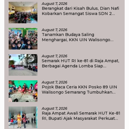
August 7, 2026
Berangkat dari Kisah Bulus, Dian Nafi
Kobarkan Semangat Siswa SDN 2
Tlogoweru untuk Melanjutkan
Pendidikan
August 7, 2026
Tanamkan Budaya Saling
Menghargai, KKN UIN Walisongo
Edukasi 50 Siswa MI Muabbidin
tentang Bahaya Bullying
August 7, 2026
Semarak HUT RI ke-81 di Raja Ampat,
Berbagai Agenda Lomba Siap
Meriahkan Waisai
August 7, 2026
Pojok Baca Ceria KKN Posko 89 UIN
Walisongo Semarang Tumbuhkan
Minat Baca Anak Desa Sukorejo
August 7, 2026
Raja Ampat Awali Semarak HUT Ke-81
RI, Bupati Ajak Masyarakat Perkuat
Nasionalisme