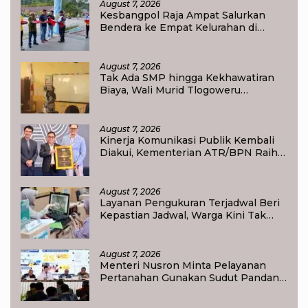
August 7, 2026
Kesbangpol Raja Ampat Salurkan
Bendera ke Empat Kelurahan di
Waisai
August 7, 2026
Tak Ada SMP hingga Kekhawatiran
Biaya, Wali Murid Tlogoweru
Didorong Tak Menyerah pada
Pendidikan Anak
August 7, 2026
Kinerja Komunikasi Publik Kembali
Diakui, Kementerian ATR/BPN Raih
Popular Government Institutions
Award 2026
August 7, 2026
Layanan Pengukuran Terjadwal Beri
Kepastian Jadwal, Warga Kini Tak
Lagi Lama Menunggu Ukur Tanah
August 7, 2026
Menteri Nusron Minta Pelayanan
Pertanahan Gunakan Sudut Pandang
Masyarakat