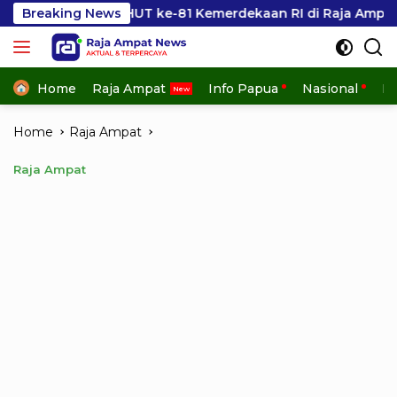
Skip
 HUT ke-81 Kemerdekaan RI di Raja Ampat
Breaking News
Kesbangpo
to
content
Home
Raja Ampat
Info Papua
Nasional
In
Home
Raja Ampat
Raja Ampat