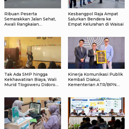
Ribuan Peserta
Kesbangpol Raja Ampat
Semarakkan Jalan Sehat,
Salurkan Bendera ke
Awali Rangkaian
Empat Kelurahan di Waisai
Peringatan HUT ke-81
Kemerdekaan RI di Raja
Ampat
Tak Ada SMP hingga
Kinerja Komunikasi Publik
Kekhawatiran Biaya, Wali
Kembali Diakui,
Murid Tlogoweru Didorong
Kementerian ATR/BPN
Tak Menyerah pada
Raih Popular Government
Pendidikan Anak
Institutions Award 2026