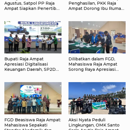
Agustus, Satpol PP Raja
Penghasilan, PKK Raja
Ampat Siapkan Penertiban
Ampat Dorong Ibu Rumah
Pasar Lama Waisai
Tangga Bangkitkan
Ekonomi Keluarga
Bupati Raja Ampat
Dilibatkan dalam FGD,
Apresiasi Digitalisasi
Mahasiswa Raja Ampat
Keuangan Daerah, SP2D
Sorong Raya Apresiasi
Online dan KKPD Dinilai
Komitmen Dinas
Perkuat Tata Kelola APBD
Pendidikan Raja Ampat
FGD Beasiswa Raja Ampat:
Aksi Nyata Peduli
Mahasiswa Sepakati
Lingkungan, OMK Santo