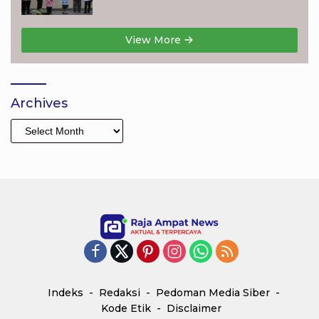
Online dan KKPD Dinilai Perkuat
Tata Kelola APBD
View More
Archives
Archives
Indeks
Redaksi
Pedoman Media Siber
Kode Etik
Disclaimer