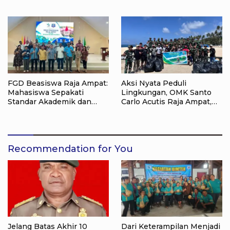
Online dan KKPD Dinilai
Komitmen Dinas
Perkuat Tata Kelola APBD
Pendidikan Raja Ampat
FGD Beasiswa Raja Ampat:
Aksi Nyata Peduli
Mahasiswa Sepakati
Lingkungan, OMK Santo
Standar Akademik dan
Carlo Acutis Raja Ampat,
Administrasi
Kumpulkan 40 Kantong
Sampah di Pantai WTC
Recommendation for You
Jelang Batas Akhir 10
Dari Keterampilan Menjadi