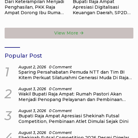
Dari Keterampilan Menjadi
Bupati Raja Ampat
Penghasilan, PKK Raja
Apresiasi Digitalisasi
Ampat Dorong Ibu Rumah
Keuangan Daerah, SP2D
Tangga Bangkitkan
Online dan KKPD Dinilai
Ekonomi Keluarga
Perkuat Tata Kelola APBD
View More
Popular Post
1
August 2, 2026
0 Comment
Sparing Persahabatan Pemuda NTT dan Tim BI
Kitem Perkuat Silaturahmi Generasi Muda Di Raja
Ampat
2
August 3, 2026
0 Comment
Wakil Bupati Raja Ampat: Rumah Pastori Akan
Menjadi Penopang Pelayanan dan Pembinaan
Jemaat
3
August 3, 2026
0 Comment
Bupati Raja Ampat Apresiasi Shekinah Futsal
Competition, Pembinaan Atlet Dimulai Sejak Dini
4
August 3, 2026
0 Comment
Shekinah Futsal Competition 2026 Resmi Digelar,