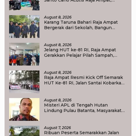
Santo Carlo Acutis Raja Ampat,
Kumpulkan 40 Kantong Sampah di
Pantai WTC
August 8, 2026
Karang Taruna Bahari Raja Ampat
Bergerak dari Sekolah, Bangun
Generasi Peduli Lingkungan
August 8, 2026
Jelang HUT ke-81 RI, Raja Ampat
Gerakkan Pelajar Pilah Sampah,
Semangat Kemerdekaan Didorong
Lewat Aksi Lingkungan
August 8, 2026
Raja Ampat Resmi Kick Off Semarak
HUT Ke-81 RI, Jalan Santai Kobarkan
Semangat Persatuan dan
Nasionalisme
August 8, 2026
Misteri APL di Tengah Hutan
Lindung Pulau Batanta, Masyarakat
Pertanyakan Status Tata Ruang di
Raja Ampat
August 7, 2026
Ribuan Peserta Semarakkan Jalan