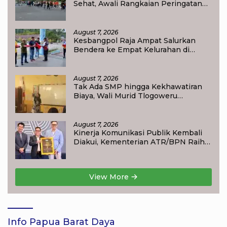
Sehat, Awali Rangkaian Peringatan
HUT ke-81 Kemerdekaan RI di Raja
Ampat
August 7, 2026
Kesbangpol Raja Ampat Salurkan
Bendera ke Empat Kelurahan di
Waisai
August 7, 2026
Tak Ada SMP hingga Kekhawatiran
Biaya, Wali Murid Tlogoweru
Didorong Tak Menyerah pada
Pendidikan Anak
August 7, 2026
Kinerja Komunikasi Publik Kembali
Diakui, Kementerian ATR/BPN Raih
Popular Government Institutions
Award 2026
View More
Info Papua Barat Daya