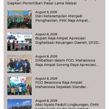
Siapkan Penertiban Pasar Lama Waisai
August 9, 2026
Dari Keterampilan Menjadi
Penghasilan, PKK Raja Ampat
Dorong Ibu Rumah Tangga
Bangkitkan Ekonomi Keluarga
August 8, 2026
Bupati Raja Ampat Apresiasi
Digitalisasi Keuangan Daerah, SP2D
Online dan KKPD Dinilai Perkuat
Tata Kelola APBD
August 8, 2026
Dilibatkan dalam FGD, Mahasiswa
Raja Ampat Sorong Raya Apresiasi
Komitmen Dinas Pendidikan Raja
Ampat
August 8, 2026
FGD Beasiswa Raja Ampat:
Mahasiswa Sepakati Standar
Akademik dan Administrasi
August 8, 2026
Aksi Nyata Peduli Lingkungan, OMK