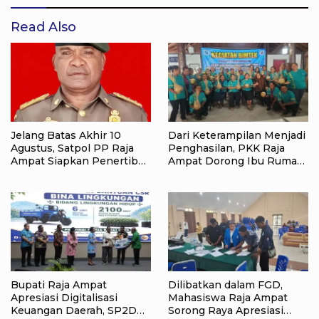
Read Also
Jelang Batas Akhir 10
Dari Keterampilan Menjadi
Agustus, Satpol PP Raja
Penghasilan, PKK Raja
Ampat Siapkan Penertiban
Ampat Dorong Ibu Rumah
Pasar Lama Waisai
Tangga Bangkitkan
Ekonomi Keluarga
Bupati Raja Ampat
Dilibatkan dalam FGD,
Apresiasi Digitalisasi
Mahasiswa Raja Ampat
Keuangan Daerah, SP2D
Sorong Raya Apresiasi