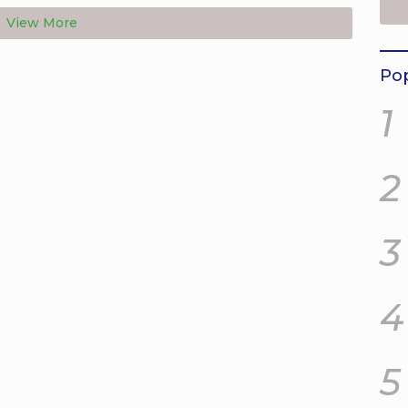
Inst
View More
202
Pop
1
2
3
4
5