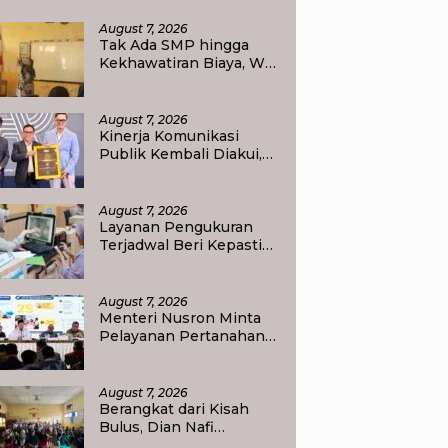
August 7, 2026
Tak Ada SMP hingga
Kekhawatiran Biaya, Wali
Murid Tlogoweru
Didorong Tak Menyerah
pada Pendidikan Anak
August 7, 2026
Kinerja Komunikasi
Publik Kembali Diakui,
Kementerian ATR/BPN
Raih Popular
Government Institutions
August 7, 2026
Award 2026
Layanan Pengukuran
Terjadwal Beri Kepastian
Jadwal, Warga Kini Tak
Lagi Lama Menunggu
Ukur Tanah
August 7, 2026
Menteri Nusron Minta
Pelayanan Pertanahan
Gunakan Sudut Pandang
Masyarakat
August 7, 2026
Berangkat dari Kisah
Bulus, Dian Nafi
Kobarkan Semangat