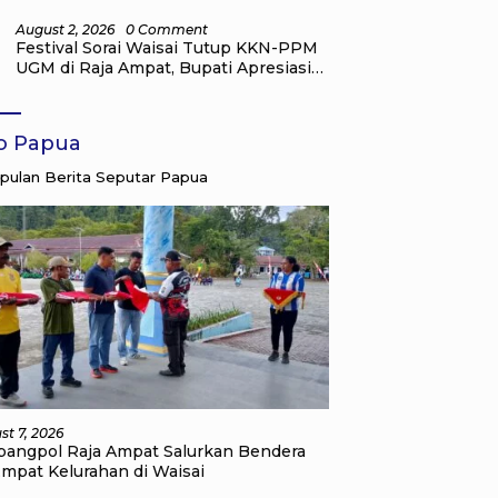
Bersih dari Pemkab Raja Ampat
August 2, 2026
0 Comment
Festival Sorai Waisai Tutup KKN-PPM
UGM di Raja Ampat, Bupati Apresiasi
Pengabdian Mahasiswa untuk
Masyarakat
fo Papua
ulan Berita Seputar Papua
st 7, 2026
bangpol Raja Ampat Salurkan Bendera
Empat Kelurahan di Waisai