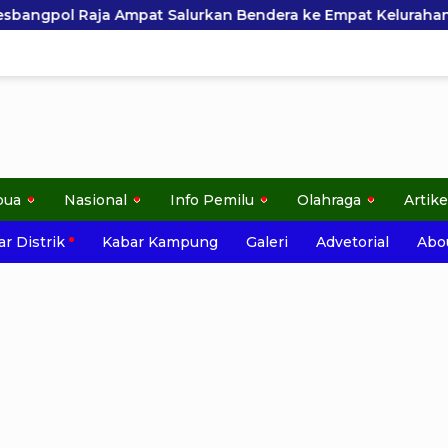
alurkan Bendera ke Empat Kelurahan di Waisai
Tak
pua
Nasional
Info Pemilu
Olahraga
Artike
r Distrik
Kabar Kampung
Galeri
Advetorial
Abo