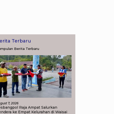
erita Terbaru
mpulan Berita Terbaru
eri Nusron Minta
Berangkat dari Kisah Bulus,
T
yanan Pertanahan
Dian Nafi Kobarkan
M
kan Sudut Pandang
Semangat Siswa SDN 2
W
arakat
Tlogoweru untuk
M
Melanjutkan Pendidikan
B
gust 7, 2026
esbangpol Raja Ampat Salurkan
ndera ke Empat Kelurahan di Waisai