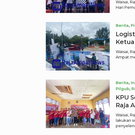
Waisai, R
Hari Pem
Berita
,
P
Logist
Ketua
Waisai, R
Ampat men
Berita
,
I
Pilgub
,
R
Septembe
KPU S
Raja A
Waisai, R
lakukan s
penyelen