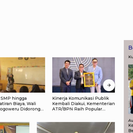
B
Ku
 Komunikasi Publik
Layanan Pengukuran
Ment
 Diakui, Kementerian
Terjadwal Beri Kepastian
Pela
 Raih Popular
Jadwal, Warga Kini Tak Lagi
Guna
ent Institutions
Lama Menunggu Ukur Tanah
Masy
2026
Au
K
Be