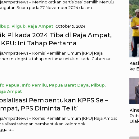
ajaAmpatNews – Meningkatkan partisipasi pemilih Menuju
ungutan Suara pada 27 November 2024 dalam…
ilbup
,
Pilgub
,
Raja Ampat
October 9, 2024
ik Pilkada 2024 Tiba di Raja Ampat,
 KPU: Ini Tahap Pertama
ajaAmpatNews – Komisi Pemilihan Umum (KPU) Raja
erima logistik tahap pertama untuk pilkada Gubernur…
Kes
ke 
nfo Papua
,
Info Pemilu
,
Papua Barat Daya
,
Pilbup
,
aja Ampat
r 16, 2024
osialisasi Pembentukan KPPS Se –
mpat, PPS Diminta Teliti
Kin
Pub
ajaAmpatNews – Komisi Pemilihan Umum (KPU) Raja Ampat
Dia
osialisasi tahapan pembentukan kelompok
ATR
ggara…
Pop
Gov