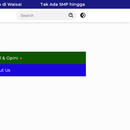
 Ada SMP hingga Kekhawatiran Biaya, Wali Murid Tlogower
l & Opini
ut Us