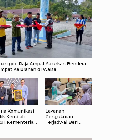
bangpol Raja Ampat Salurkan Bendera
Empat Kelurahan di Waisai
erja Komunikasi
Layanan
lik Kembali
Pengukuran
kui, Kementerian
Terjadwal Beri
/BPN Raih
Kepastian Jadwal,
ular
Warga Kini Tak Lagi
ernment
Lama Menunggu