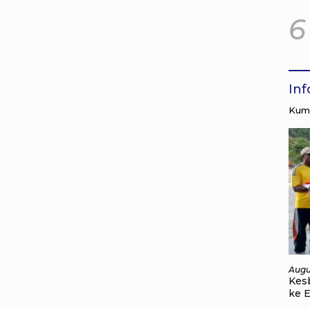
6
In
Kump
Augu
Kes
ke 