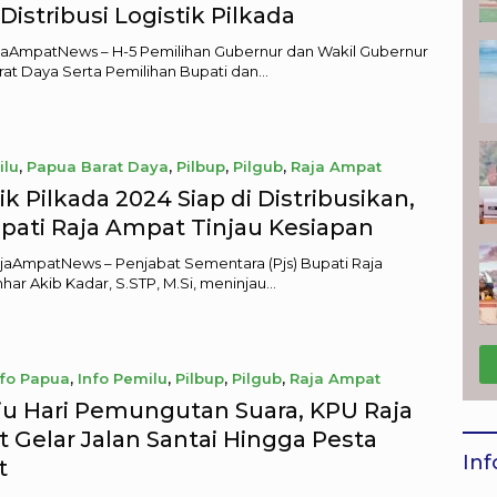
Distribusi Logistik Pilkada
jaAmpatNews – H-5 Pemilihan Gubernur dan Wakil Gubernur
at Daya Serta Pemilihan Bupati dan…
ilu
,
Papua Barat Daya
,
Pilbup
,
Pilgub
,
Raja Ampat
 22, 2024
ik Pilkada 2024 Siap di Distribusikan,
upati Raja Ampat Tinjau Kesiapan
ajaAmpatNews – Penjabat Sementara (Pjs) Bupati Raja
har Akib Kadar, S.STP, M.Si, meninjau…
nfo Papua
,
Info Pemilu
,
Pilbup
,
Pilgub
,
Raja Ampat
 9, 2024
u Hari Pemungutan Suara, KPU Raja
 Gelar Jalan Santai Hingga Pesta
Inf
t