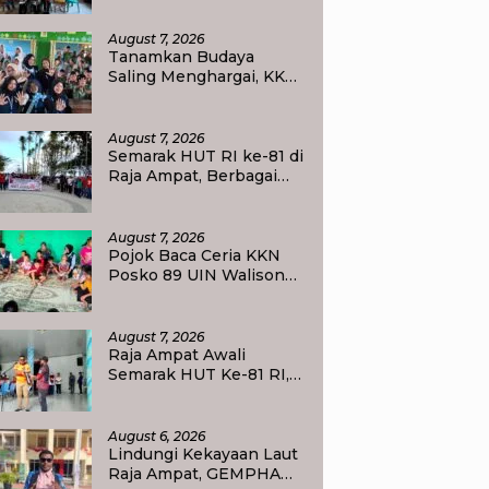
Siswa SDN 2 Tlogoweru
untuk Melanjutkan
August 7, 2026
Pendidikan
Tanamkan Budaya
Saling Menghargai, KKN
UIN Walisongo Edukasi
50 Siswa MI Muabbidin
tentang Bahaya Bullying
August 7, 2026
Semarak HUT RI ke-81 di
Raja Ampat, Berbagai
Agenda Lomba Siap
Meriahkan Waisai
August 7, 2026
Pojok Baca Ceria KKN
Posko 89 UIN Walisongo
Semarang Tumbuhkan
Minat Baca Anak Desa
Sukorejo
August 7, 2026
Raja Ampat Awali
Semarak HUT Ke-81 RI,
Bupati Ajak Masyarakat
Perkuat Nasionalisme
August 6, 2026
Lindungi Kekayaan Laut
Raja Ampat, GEMPHA