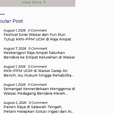
View More
itutions Award
Ukur Tanah
6
ular Post
August 1, 2026
0 Comment
Festival Sorai Waisai dan Fun Run
Tutup KKN-PPM UGM di Raja Ampat
August 7, 2026
0 Comment
Kesbangpol Raja Ampat Salurkan
Bendera ke Empat Kelurahan di Waisai
August 1, 2026
0 Comment
KKN-PPM UGM di Waisai Garap Air
Bersih, Isu Hukum hingga Rehabilitasi
Mangrove
August 1, 2026
0 Comment
Semangat Kemerdekaan Menggema di
Waisai, Pedagang Bendera Merah
Putih Mulai Ramai
August 2, 2026
0 Comment
Panen Raya di Salawati Tengah,
Petani Harapkan Solusi Irigasi dan Air