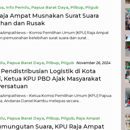
ua
,
Info Pemilu
,
Papua Barat Daya
,
Pilbup
,
Pilgub
 27, 2024
aja Ampat Musnakan Surat Suara
ihan dan Rusak
ajaAmpatNews – Komisi Pemilihan Umum (KPU) Raja Ampat
 pemusnahan kelebihan surat suara dan surat…
ilu
,
Papua Barat Daya
,
Pilbup
,
Pilgub
November 26, 2024
Pendistribusian Logistik di Kota
i, Ketua KPU PBD Ajak Masyarakat
Persatuan
ajaAmpatNews – Ketua Komisi Pemilihan Umum (KPU) Papua
a, Andarias Daniel Kambu melepas secara…
ilu
,
Papua Barat Daya
,
Pilbup
,
Pilgub
,
Raja Ampat
 23, 2024
umungutan Suara, KPU Raja Ampat