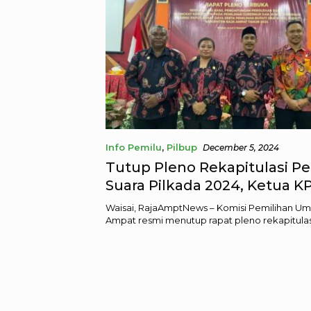
Info Pemilu
,
Pilbup
December 5, 2024
Tutup Pleno Rekapitulasi P
Suara Pilkada 2024, Ketua K
Terima Kasih Untuk Seluruh
Waisai, RajaAmptNews – Komisi Pemilihan Um
Masyarakat Raja Ampat
Ampat resmi menutup rapat pleno rekapitula