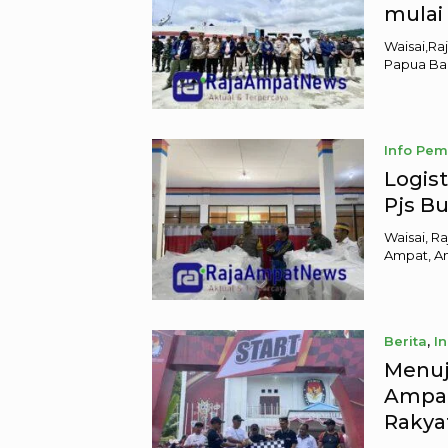
mulai 
Waisai,Ra
Papua Bar
Info Pem
November
Logist
Pjs B
Waisai, R
Ampat, An
Berita
,
I
November
Menuj
Ampat
Rakya