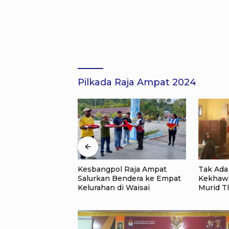
Pilkada Raja Ampat 2024
Tak Ada SMP hingga
Kinerja
 Raja Ampat
Kekhawatiran Biaya, Wali
Kembali
endera ke Empat
Murid Tlogoweru Didorong
ATR/BPN
i Waisai
Tak Menyerah pada
Governm
Pendidikan Anak
Award 