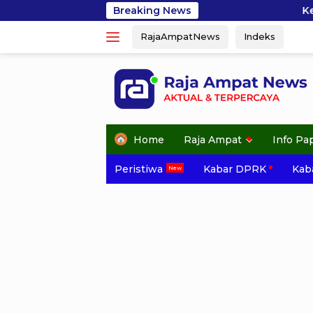
Skip
Breaking News
Kesbangpol Raja Ampat S
to
RajaAmpatNews
Indeks
content
Home
Raja Ampat
Info Pa
Peristiwa
Kabar DPRK
Kaba