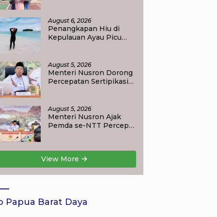
Apresiasi Langkah
Ditpolairud Polda Papua
Barat Daya
August 6, 2026
Penangkapan Hiu di
Kepulauan Ayau Picu
Polemik, Pemandu
Wisata: Jangan
Korbankan Masa Depan
August 5, 2026
Raja Ampat
Menteri Nusron Dorong
Percepatan Sertipikasi
Rumah Ibadah di NTT,
Target Jadi Kado Natal
bagi Masyarakat
August 5, 2026
Menteri Nusron Ajak
Pemda se-NTT Percepat
Transformasi Layanan
Pertanahan, Target
Pengukuran Tanah
View More
Selesai 12 Hari
o Papua Barat Daya