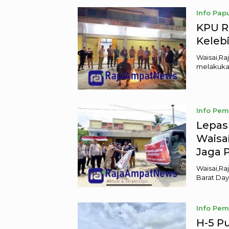
Info Pap
November
KPU R
Keleb
Waisai,R
melakukan
Info Pem
Lepas 
Waisa
Jaga 
Waisai,R
Barat Day
Info Pem
November
H-5 P