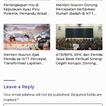
Penangkapan Hiu di
Menteri Nusron Dorong
Kepulauan Ayau Picu
Percepatan Sertipikasi
Polemik, Pemandu Wisata:
Rumah Ibadah di NTT,
Jangan Korbankan Masa
Target Jadi Kado Natal bagi
Depan Raja Ampat
Masyarakat
Menteri Nusron Ajak
ATR/BPN, KPK, dan Pemda
Pemda se-NTT Percepat
Jawa Barat Perkuat Sinergi
Transformasi Layanan
Cegah Korupsi, Dorong
Pertanahan, Target
Tata Kelola Pertanahan
Pengukuran Tanah Selesai
dan Ekonomi Daerah
12 Hari
Leave a Reply
Your email address will not be published.
Required fields are
marked
*