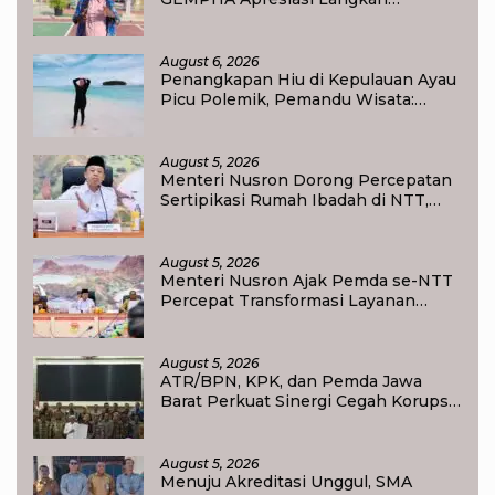
Ditpolairud Polda Papua Barat Daya
August 6, 2026
Penangkapan Hiu di Kepulauan Ayau
Picu Polemik, Pemandu Wisata:
Jangan Korbankan Masa Depan Raja
Ampat
August 5, 2026
Menteri Nusron Dorong Percepatan
Sertipikasi Rumah Ibadah di NTT,
Target Jadi Kado Natal bagi
Masyarakat
August 5, 2026
Menteri Nusron Ajak Pemda se-NTT
Percepat Transformasi Layanan
Pertanahan, Target Pengukuran
Tanah Selesai 12 Hari
August 5, 2026
ATR/BPN, KPK, dan Pemda Jawa
Barat Perkuat Sinergi Cegah Korupsi,
Dorong Tata Kelola Pertanahan dan
Ekonomi Daerah
August 5, 2026
Menuju Akreditasi Unggul, SMA