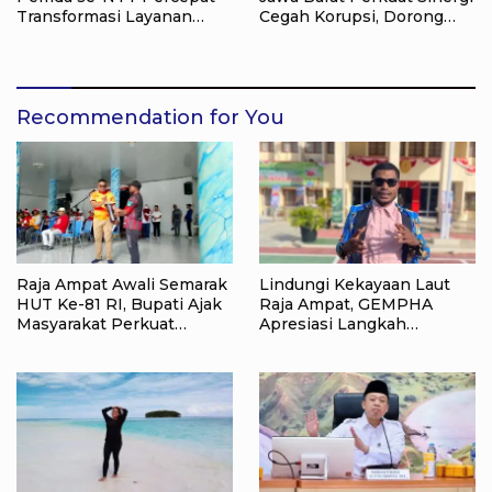
Transformasi Layanan
Cegah Korupsi, Dorong
Pertanahan, Target
Tata Kelola Pertanahan
Pengukuran Tanah Selesai
dan Ekonomi Daerah
12 Hari
Recommendation for You
Raja Ampat Awali Semarak
Lindungi Kekayaan Laut
HUT Ke-81 RI, Bupati Ajak
Raja Ampat, GEMPHA
Masyarakat Perkuat
Apresiasi Langkah
Nasionalisme
Ditpolairud Polda Papua
Barat Daya