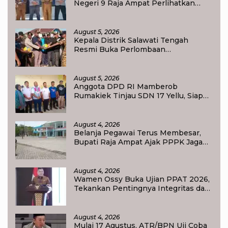
Negeri 9 Raja Ampat Perlihatkan
Transformasi Pendidikan
August 5, 2026
Kepala Distrik Salawati Tengah
Resmi Buka Perlombaan
menyongsong HUT RI ke-81,
Sportivitas Jadi Pesan Utama
August 5, 2026
Anggota DPD RI Mamberob
Rumakiek Tinjau SDN 17 Yellu, Siap
Bantu Kebutuhan Siswa Baru dan
Anak Kurang Mampu
August 4, 2026
Belanja Pegawai Terus Membesar,
Bupati Raja Ampat Ajak PPPK Jaga
Kepercayaan Publik
August 4, 2026
Wamen Ossy Buka Ujian PPAT 2026,
Tekankan Pentingnya Integritas dan
Profesionalisme dalam Layanan
Pertanahan
August 4, 2026
Mulai 17 Agustus, ATR/BPN Uji Coba