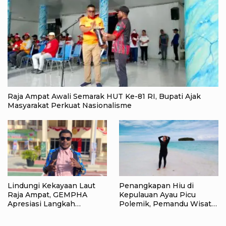
Raja Ampat Awali Semarak HUT Ke-81 RI, Bupati Ajak
Masyarakat Perkuat Nasionalisme
Lindungi Kekayaan Laut
Penangkapan Hiu di
Raja Ampat, GEMPHA
Kepulauan Ayau Picu
Apresiasi Langkah
Polemik, Pemandu Wisata:
Ditpolairud Polda Papua
Jangan Korbankan Masa
Barat Daya
Depan Raja Ampat