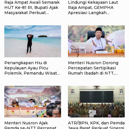
Raja Ampat Awali Semarak
Lindungi Kekayaan Laut
HUT Ke-81 RI, Bupati Ajak
Raja Ampat, GEMPHA
Masyarakat Perkuat
Apresiasi Langkah
Nasionalisme
Ditpolairud Polda Papua
Barat Daya
Penangkapan Hiu di
Menteri Nusron Dorong
Kepulauan Ayau Picu
Percepatan Sertipikasi
Polemik, Pemandu Wisata:
Rumah Ibadah di NTT,
Jangan Korbankan Masa
Target Jadi Kado Natal bagi
Depan Raja Ampat
Masyarakat
Menteri Nusron Ajak
ATR/BPN, KPK, dan Pemda
Pemda se-NTT Percepat
Jawa Barat Perkuat Sinergi