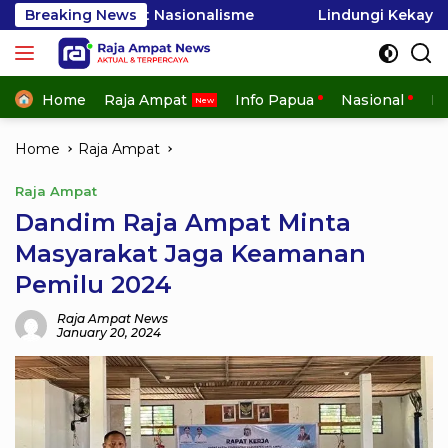
Skip
uat Nasionalisme
Breaking News
Lindungi Kekayaan Laut Raja Ampat
to
content
Home
Raja Ampat
Info Papua
Nasional
In
Home
Raja Ampat
Raja Ampat
Dandim Raja Ampat Minta
Masyarakat Jaga Keamanan
Pemilu 2024
Raja Ampat News
January 20, 2024