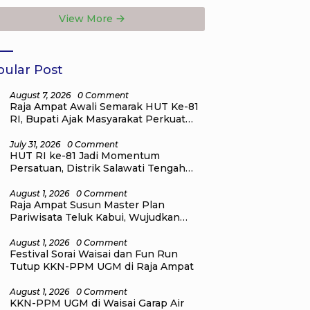
a
Masa Depan Raja
View More
Ampat
ular Post
August 7, 2026
0 Comment
Raja Ampat Awali Semarak HUT Ke-81
RI, Bupati Ajak Masyarakat Perkuat
Nasionalisme
July 31, 2026
0 Comment
HUT RI ke-81 Jadi Momentum
Persatuan, Distrik Salawati Tengah
Gelar Lomba Olahraga, Seni, dan
Budaya
August 1, 2026
0 Comment
Raja Ampat Susun Master Plan
Pariwisata Teluk Kabui, Wujudkan
Destinasi Wisata Kelas Dunia yang
Berkelanjutan
August 1, 2026
0 Comment
Festival Sorai Waisai dan Fun Run
Tutup KKN-PPM UGM di Raja Ampat
August 1, 2026
0 Comment
KKN-PPM UGM di Waisai Garap Air