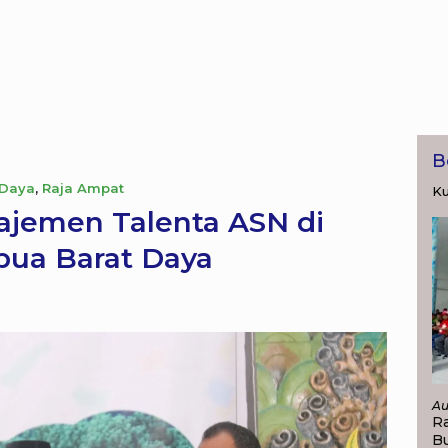
B
 Daya
,
Raja Ampat
Ku
jemen Talenta ASN di
pua Barat Daya
Au
Ra
Bu