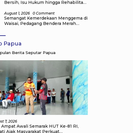
Bersih, Isu Hukum hingga Rehabilitasi
Mangrove
August 1, 2026
0 Comment
Semangat Kemerdekaan Menggema di
Waisai, Pedagang Bendera Merah
Putih Mulai Ramai
fo Papua
ulan Berita Seputar Papua
st 7, 2026
a Ampat Awali Semarak HUT Ke-81 RI,
ati Ajak Masyarakat Perkuat