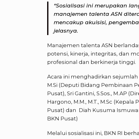
“Sosialisasi ini merupakan la
manajemen talenta ASN diterap
mencakup akuisisi, pengemban
jelasnya.
Manajemen talenta ASN berlandask
potensi, kinerja, integritas, dan 
profesional dan berkinerja tinggi.
Acara ini menghadirkan sejumlah n
M.Si (Deputi Bidang Pembinaan
Pusat), Sri Gantini, S.Sos., M.AP (
Hargono, M.M., M.T., M.Sc (Kep
Pusat) dan Diah Kusuma Ismuwar
BKN Pusat)
Melalui sosialisasi ini, BKN RI be