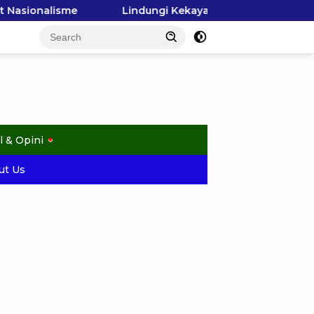
ngi Kekayaan Laut Raja Ampat, GEMPHA Apresiasi Langkah D
l & Opini
ut Us