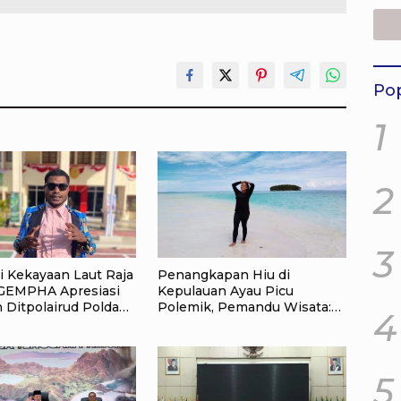
Day
Pop
1
2
3
i Kekayaan Laut Raja
Penangkapan Hiu di
GEMPHA Apresiasi
Kepulauan Ayau Picu
 Ditpolairud Polda
Polemik, Pemandu Wisata:
4
arat Daya
Jangan Korbankan Masa
Depan Raja Ampat
5