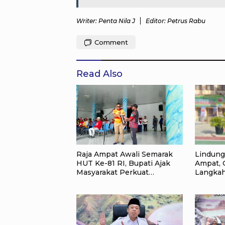
Writer: Penta Nila J
Editor: Petrus Rabu
Comment
Read Also
Raja Ampat Awali Semarak
Lindung
HUT Ke-81 RI, Bupati Ajak
Ampat, 
Masyarakat Perkuat
Langkah
Nasionalisme
Papua B