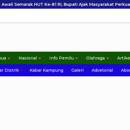
 Bupati Ajak Masyarakat Perkuat Nasionalisme
Lindu
pua
Nasional
Info Pemilu
Olahraga
Artike
r Distrik
Kabar Kampung
Galeri
Advetorial
Abo