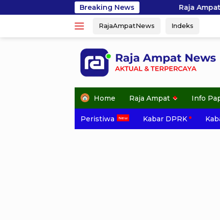
Skip
Raja Ampat Awali Semarak HUT Ke-81 RI,
Breaking News
to
RajaAmpatNews
Indeks
content
Home
Raja Ampat
Info Pa
Peristiwa
Kabar DPRK
Kaba