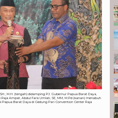
N
h, SH., M.H. (tengah) didamping PJ. Gubernur Papua Barat Daya,
ti Raja Ampat, Abdul Faris Umlati, SE, MM, M.Pd (kanan) menabuh
N Papua Barat Daya di Gedung Pari Convention Center Raja