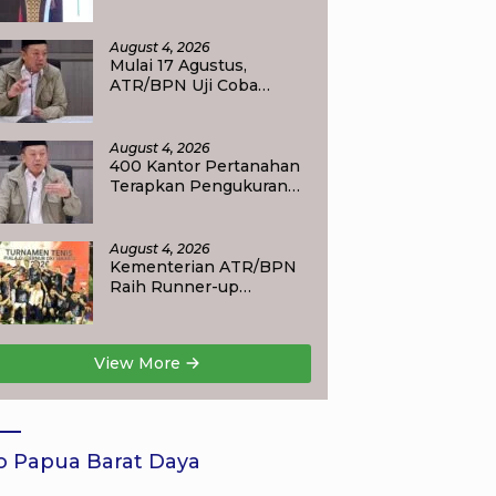
Pentingnya Integritas
dan Profesionalisme
dalam Layanan
August 4, 2026
Pertanahan
Mulai 17 Agustus,
ATR/BPN Uji Coba
Layanan Balik Nama
Tuntas Maksimal 10 Hari
di 15 Kantor Pertanahan
August 4, 2026
400 Kantor Pertanahan
Terapkan Pengukuran
Terjadwal, Menteri
Nusron: Warga Kini
Dapat Kepastian
August 4, 2026
Layanan
Kementerian ATR/BPN
Raih Runner-up
Turnamen Tenis Piala
Gubernur DKI Jakarta
2026
View More
o Papua Barat Daya