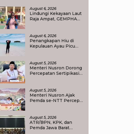
asionalisme
August 6, 2026
Lindungi Kekayaan Laut
Raja Ampat, GEMPHA
Apresiasi Langkah
Ditpolairud Polda Papua
Barat Daya
August 6, 2026
Penangkapan Hiu di
Kepulauan Ayau Picu
Polemik, Pemandu
Wisata: Jangan
Korbankan Masa Depan
August 5, 2026
Raja Ampat
Menteri Nusron Dorong
Percepatan Sertipikasi
Rumah Ibadah di NTT,
Target Jadi Kado Natal
bagi Masyarakat
August 5, 2026
Menteri Nusron Ajak
Pemda se-NTT Percepat
Transformasi Layanan
Pertanahan, Target
Pengukuran Tanah
August 5, 2026
Selesai 12 Hari
ATR/BPN, KPK, dan
Pemda Jawa Barat
Perkuat Sinergi Cegah