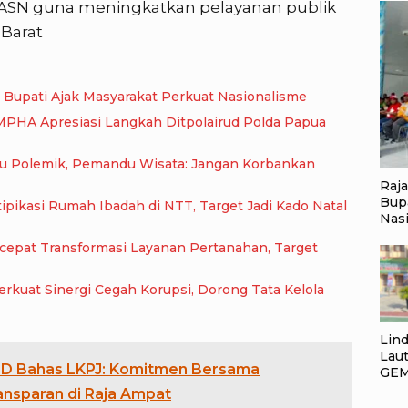
SN guna meningkatkan pelayanan publik
 Barat
 Bupati Ajak Masyarakat Perkuat Nasionalisme
MPHA Apresiasi Langkah Ditpolairud Polda Papua
cu Polemik, Pemandu Wisata: Jangan Korbankan
Raj
Bup
pikasi Rumah Ibadah di NTT, Target Jadi Kado Natal
Nas
epat Transformasi Layanan Pertanahan, Target
kuat Sinergi Cegah Korupsi, Dorong Tata Kelola
Lin
Laut
PD Bahas LKPJ: Komitmen Bersama
GEM
Lan
nsparan di Raja Ampat
Pol