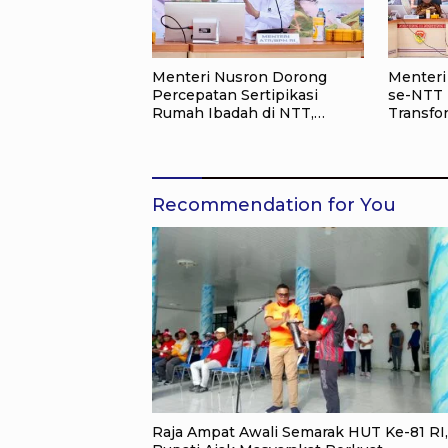
Menteri Nusron Dorong
Menteri
Percepatan Sertipikasi
se-NTT 
Rumah Ibadah di NTT,
Transfo
Target Jadi Kado Natal bagi
Pertana
Masyarakat
Penguku
12 Hari
Recommendation for You
Raja Ampat Awali Semarak HUT Ke-81 RI,