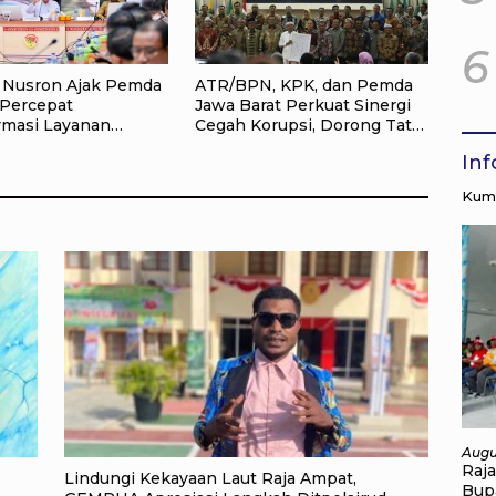
6
 Nusron Ajak Pemda
ATR/BPN, KPK, dan Pemda
Percepat
Jawa Barat Perkuat Sinergi
rmasi Layanan
Cegah Korupsi, Dorong Tata
han, Target
Kelola Pertanahan dan
In
ran Tanah Selesai
Ekonomi Daerah
Kump
Augu
Raj
Lindungi Kekayaan Laut Raja Ampat,
Bup