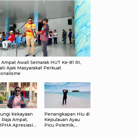
a Ampat Awali Semarak HUT Ke-81 RI,
ati Ajak Masyarakat Perkuat
ionalisme
dungi Kekayaan
Penangkapan Hiu di
 Raja Ampat,
Kepulauan Ayau
PHA Apresiasi
Picu Polemik,
gkah Ditpolairud
Pemandu Wisata:
da Papua Barat
Jangan Korbankan