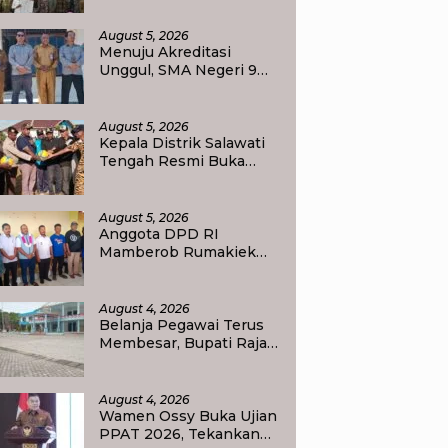
Korupsi, Dorong Tata
Kelola Pertanahan dan
August 5, 2026
Ekonomi Daerah
Menuju Akreditasi
Unggul, SMA Negeri 9
Raja Ampat Perlihatkan
Transformasi
Pendidikan
August 5, 2026
Kepala Distrik Salawati
Tengah Resmi Buka
Perlombaan
menyongsong HUT RI
ke-81, Sportivitas Jadi
August 5, 2026
Pesan Utama
Anggota DPD RI
Mamberob Rumakiek
Tinjau SDN 17 Yellu, Siap
Bantu Kebutuhan Siswa
Baru dan Anak Kurang
August 4, 2026
Mampu
Belanja Pegawai Terus
Membesar, Bupati Raja
Ampat Ajak PPPK Jaga
Kepercayaan Publik
August 4, 2026
Wamen Ossy Buka Ujian
PPAT 2026, Tekankan