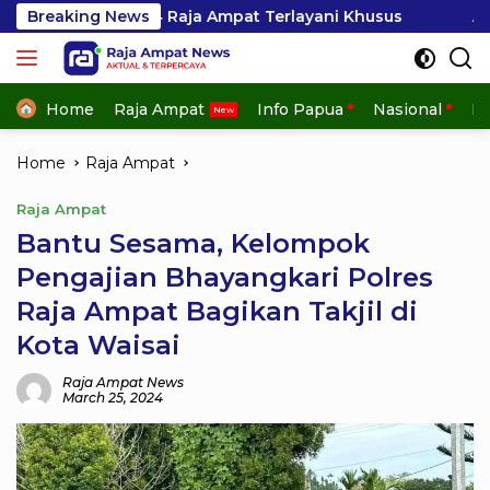
Skip
24 Raja Ampat Terlayani Khusus
Breaking News
Akses Jalan Pulih, A
to
content
Home
Raja Ampat
Info Papua
Nasional
In
Home
Raja Ampat
Raja Ampat
Bantu Sesama, Kelompok
Pengajian Bhayangkari Polres
Raja Ampat Bagikan Takjil di
Kota Waisai
Raja Ampat News
March 25, 2024