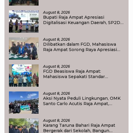
Dorong Ibu Rumah Tangga
Bangkitkan Ekonomi Keluarga
August 8, 2026
Bupati Raja Ampat Apresiasi
Digitalisasi Keuangan Daerah, SP2D
Online dan KKPD Dinilai Perkuat
Tata Kelola APBD
August 8, 2026
Dilibatkan dalam FGD, Mahasiswa
Raja Ampat Sorong Raya Apresiasi
Komitmen Dinas Pendidikan Raja
Ampat
August 8, 2026
FGD Beasiswa Raja Ampat:
Mahasiswa Sepakati Standar
Akademik dan Administrasi
August 8, 2026
Aksi Nyata Peduli Lingkungan, OMK
Santo Carlo Acutis Raja Ampat,
Kumpulkan 40 Kantong Sampah di
Pantai WTC
August 8, 2026
Karang Taruna Bahari Raja Ampat
Bergerak dari Sekolah, Bangun