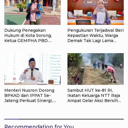
Dukung Penegakan
Pengukuran Terjadwal Beri
Hukum di Kota Sorong,
Kepastian Waktu, Warga
Ketua GEMPHA PBD
Demak Tak Lagi Lama
Apresiasi Polsek Sorong
Menunggu Layanan
Barat SORONG
Pertanahan
Menteri Nusron Dorong
Sambut HUT ke-81 RI,
BPKAD dan IPPAT Se-
Ikatan Keluarga NTT Raja
Jateng Perkuat Sinergi,
Ampat Gelar Aksi Bersih
Layanan Pertanahan
Lingkungan
Ditargetkan Makin Cepat
Recommendation for You