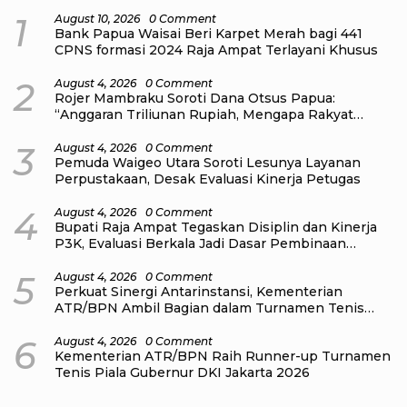
1
August 10, 2026
0 Comment
Bank Papua Waisai Beri Karpet Merah bagi 441
CPNS formasi 2024 Raja Ampat Terlayani Khusus
2
August 4, 2026
0 Comment
Rojer Mambraku Soroti Dana Otsus Papua:
“Anggaran Triliunan Rupiah, Mengapa Rakyat
Masih Sulit?”
3
August 4, 2026
0 Comment
Pemuda Waigeo Utara Soroti Lesunya Layanan
Perpustakaan, Desak Evaluasi Kinerja Petugas
4
August 4, 2026
0 Comment
Bupati Raja Ampat Tegaskan Disiplin dan Kinerja
P3K, Evaluasi Berkala Jadi Dasar Pembinaan
Aparatur
5
August 4, 2026
0 Comment
Perkuat Sinergi Antarinstansi, Kementerian
ATR/BPN Ambil Bagian dalam Turnamen Tenis
Piala Gubernur DKI Jakarta 2026
6
August 4, 2026
0 Comment
Kementerian ATR/BPN Raih Runner-up Turnamen
Tenis Piala Gubernur DKI Jakarta 2026