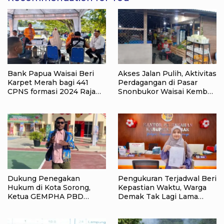
Bank Papua Waisai Beri
Akses Jalan Pulih, Aktivitas
Karpet Merah bagi 441
Perdagangan di Pasar
CPNS formasi 2024 Raja
Snonbukor Waisai Kembali
Ampat Terlayani Khusus
aktif
Dukung Penegakan
Pengukuran Terjadwal Beri
Hukum di Kota Sorong,
Kepastian Waktu, Warga
Ketua GEMPHA PBD
Demak Tak Lagi Lama
Apresiasi Polsek Sorong
Menunggu Layanan
Barat SORONG
Pertanahan