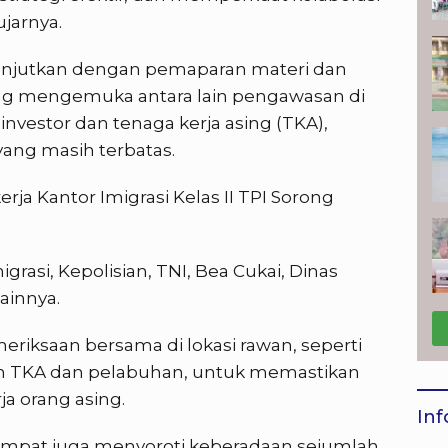
jarnya.
lanjutkan dengan pemaparan materi dan
ang mengemuka antara lain pengawasan di
nvestor dan tenaga kerja asing (TKA),
 yang masih terbatas.
rja Kantor Imigrasi Kelas II TPI Sorong
migrasi, Kepolisian, TNI, Bea Cukai, Dinas
lainnya.
riksaan bersama di lokasi rawan, seperti
 TKA dan pelabuhan, untuk memastikan
ja orang asing.
Inf
Ampat juga menyoroti keberadaan sejumlah