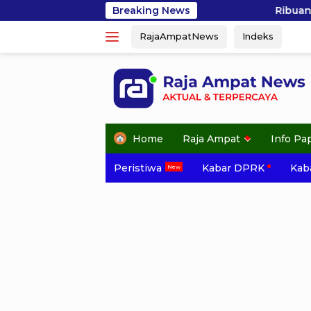
Skip
Breaking News
Ribuan Peserta Semarakkan Jalan
to
RajaAmpatNews
Indeks
content
Home
Raja Ampat
Info Pa
Peristiwa
Kabar DPRK
Kaba