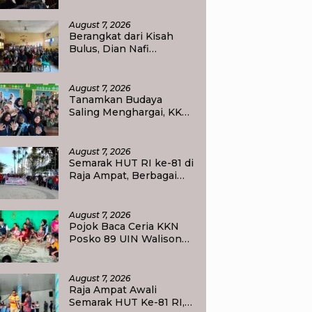
Masyarakat
August 7, 2026
Berangkat dari Kisah
Bulus, Dian Nafi
Kobarkan Semangat
Siswa SDN 2 Tlogoweru
untuk Melanjutkan
August 7, 2026
Pendidikan
Tanamkan Budaya
Saling Menghargai, KKN
UIN Walisongo Edukasi
50 Siswa MI Muabbidin
tentang Bahaya Bullying
August 7, 2026
Semarak HUT RI ke-81 di
Raja Ampat, Berbagai
Agenda Lomba Siap
Meriahkan Waisai
August 7, 2026
Pojok Baca Ceria KKN
Posko 89 UIN Walisongo
Semarang Tumbuhkan
Minat Baca Anak Desa
Sukorejo
August 7, 2026
Raja Ampat Awali
Semarak HUT Ke-81 RI,