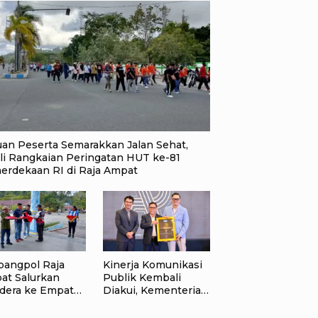
uan Peserta Semarakkan Jalan Sehat,
li Rangkaian Peringatan HUT ke-81
erdekaan RI di Raja Ampat
bangpol Raja
Kinerja Komunikasi
at Salurkan
Publik Kembali
dera ke Empat
Diakui, Kementerian
rahan di Waisai
ATR/BPN Raih
Popular