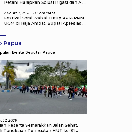
Petani Harapkan Solusi Irigasi dan Air
Bersih dari Pemkab Raja Ampat
August 2, 2026
0 Comment
Festival Sorai Waisai Tutup KKN-PPM
UGM di Raja Ampat, Bupati Apresiasi
Pengabdian Mahasiswa untuk
Masyarakat
fo Papua
ulan Berita Seputar Papua
st 7, 2026
uan Peserta Semarakkan Jalan Sehat,
li Rangkaian Peringatan HUT ke-81