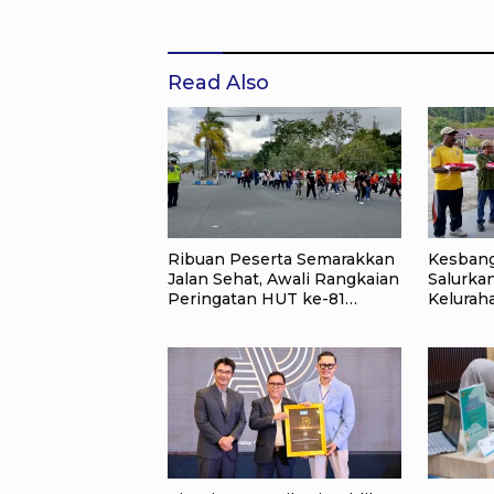
Read Also
Ribuan Peserta Semarakkan
Kesbang
Jalan Sehat, Awali Rangkaian
Salurka
Peringatan HUT ke-81
Keluraha
Kemerdekaan RI di Raja
Ampat