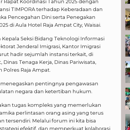
 Rapat Koordinasi Tahun 2025 dengan
tansi TIMPORA terhadap Keberadaan dan
gka Pencegahan Dini serta Penegakan
25 di Aula Hotel Raja Ampat City, Waisai.
h Kepala Seksi Bidang Teknologi Informasi
torat Jenderal Imigrasi, Kantor Imigrasi
urut hadir sejumlah instansi terkait, di
 Dinas Tenaga Kerja, Dinas Pariwisata,
 Polres Raja Ampat.
s menegaskan pentingnya pengawasan
latan negara dan ketertiban hukum.
akan tugas kompleks yang memerlukan
Dinamika perlintasan orang asing yang terus
sendiri. Melalui forum ini kita bisa
trategi efektif, dan memperkuat kolaborasi