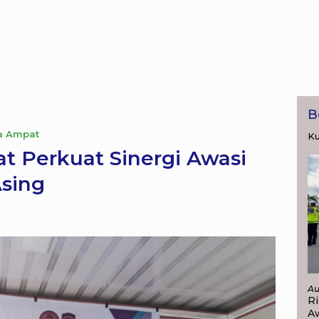
B
a Ampat
Ku
 Perkuat Sinergi Awasi
sing
Au
Ri
A