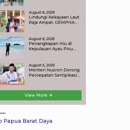
Bupati Ajak Masyarakat
Perkuat Nasionalisme
August 6, 2026
Lindungi Kekayaan Laut
Raja Ampat, GEMPHA
Apresiasi Langkah
Ditpolairud Polda Papua
Barat Daya
August 6, 2026
Penangkapan Hiu di
Kepulauan Ayau Picu
Polemik, Pemandu
Wisata: Jangan
Korbankan Masa Depan
August 5, 2026
Raja Ampat
Menteri Nusron Dorong
Percepatan Sertipikasi
Rumah Ibadah di NTT,
Target Jadi Kado Natal
bagi Masyarakat
View More
o Papua Barat Daya