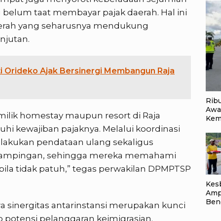
 belum taat membayar pajak daerah. Hal ini
aerah yang seharusnya mendukung
njutan.
ti Orideko Ajak Bersinergi Membangun Raja
Rib
Awa
ilik homestay maupun resort di Raja
Kem
i kewajiban pajaknya. Melalui koordinasi
akukan pendataan ulang sekaligus
ndampingan, sehingga mereka memahami
ila tidak patuh,” tegas perwakilan DPMPTSP
Kes
Amp
Ben
wa sinergitas antarinstansi merupakan kunci
Kelu
p potensi pelanggaran keimigrasian.