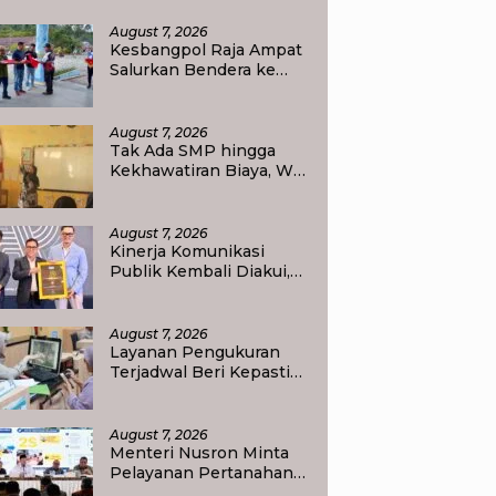
emerdekaan RI di Raja Ampat
August 7, 2026
Kesbangpol Raja Ampat
Salurkan Bendera ke
Empat Kelurahan di
Waisai
August 7, 2026
Tak Ada SMP hingga
Kekhawatiran Biaya, Wali
Murid Tlogoweru
Didorong Tak Menyerah
pada Pendidikan Anak
August 7, 2026
Kinerja Komunikasi
Publik Kembali Diakui,
Kementerian ATR/BPN
Raih Popular
Government Institutions
August 7, 2026
Award 2026
Layanan Pengukuran
Terjadwal Beri Kepastian
Jadwal, Warga Kini Tak
Lagi Lama Menunggu
Ukur Tanah
August 7, 2026
Menteri Nusron Minta
Pelayanan Pertanahan
Gunakan Sudut Pandang