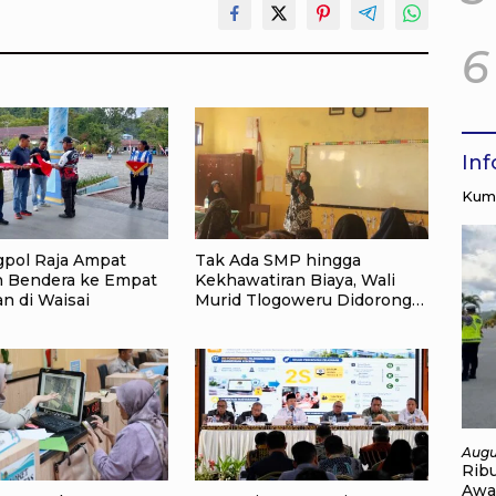
6
In
Kump
pol Raja Ampat
Tak Ada SMP hingga
n Bendera ke Empat
Kekhawatiran Biaya, Wali
n di Waisai
Murid Tlogoweru Didorong
Tak Menyerah pada
Pendidikan Anak
Augu
Rib
Awa