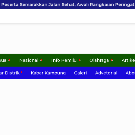
 Sehat, Awali Rangkaian Peringatan HUT ke-81 Kemerdekaan
pua
Nasional
Info Pemilu
Olahraga
Artike
r Distrik
Kabar Kampung
Galeri
Advetorial
Abo