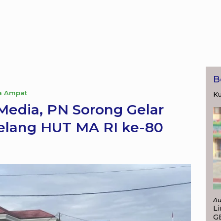
B
a Ampat
Ku
Media, PN Sorong Gelar
elang HUT MA RI ke-80
Au
Li
G