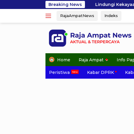
Skip
Lindungi Kekayaan Laut Raja Ampat, GEMPHA A
Breaking News
to
RajaAmpatNews
Indeks
content
Home
Raja Ampat
Info Pa
Peristiwa
Kabar DPRK
Kaba