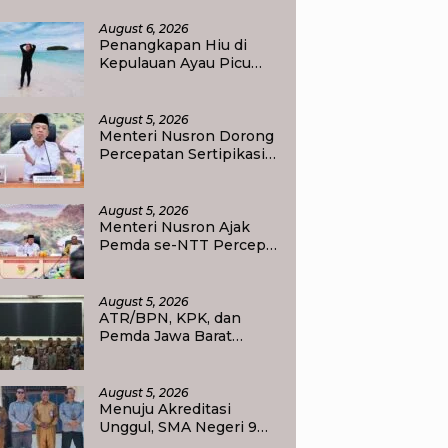
olda Papua Barat Daya
August 6, 2026
Penangkapan Hiu di
Kepulauan Ayau Picu
Polemik, Pemandu
Wisata: Jangan
Korbankan Masa Depan
August 5, 2026
Raja Ampat
Menteri Nusron Dorong
Percepatan Sertipikasi
Rumah Ibadah di NTT,
Target Jadi Kado Natal
bagi Masyarakat
August 5, 2026
Menteri Nusron Ajak
Pemda se-NTT Percepat
Transformasi Layanan
Pertanahan, Target
Pengukuran Tanah
August 5, 2026
Selesai 12 Hari
ATR/BPN, KPK, dan
Pemda Jawa Barat
Perkuat Sinergi Cegah
Korupsi, Dorong Tata
Kelola Pertanahan dan
August 5, 2026
Ekonomi Daerah
Menuju Akreditasi
Unggul, SMA Negeri 9
Raja Ampat Perlihatkan