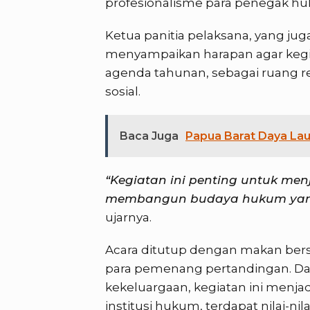
profesionalisme para penegak h
Ketua panitia pelaksana, yang ju
menyampaikan harapan agar kegiat
agenda tahunan, sebagai ruang r
sosial.
Baca Juga
Papua Barat Daya Lau
“Kegiatan ini penting untuk me
membangun budaya hukum yang
ujarnya.
Acara ditutup dengan makan ber
para pemenang pertandingan. D
kekeluargaan, kegiatan ini menja
institusi hukum, terdapat nilai-nil