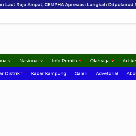
presiasi Langkah Ditpolairud Polda Papua Barat Daya
pua
Nasional
Info Pemilu
Olahraga
Artike
r Distrik
Kabar Kampung
Galeri
Advetorial
Abo