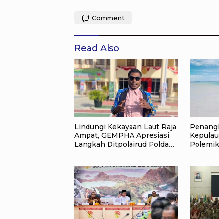
Comment
Read Also
Lindungi Kekayaan Laut Raja
Penangk
Ampat, GEMPHA Apresiasi
Kepulau
Langkah Ditpolairud Polda
Polemik
Papua Barat Daya
Jangan 
Depan R