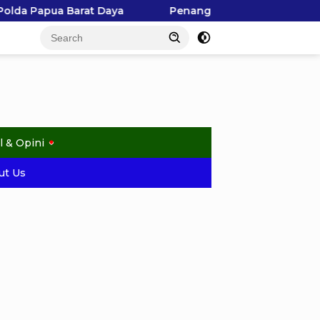
Penangkapan Hiu di Kepulauan Ayau Picu Polemik, Pem
l & Opini
ut Us