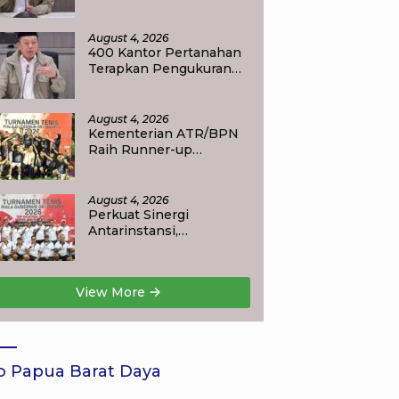
Layanan Balik Nama
Tuntas Maksimal 10 Hari
di 15 Kantor Pertanahan
August 4, 2026
400 Kantor Pertanahan
Terapkan Pengukuran
Terjadwal, Menteri
Nusron: Warga Kini
Dapat Kepastian
August 4, 2026
Layanan
Kementerian ATR/BPN
Raih Runner-up
Turnamen Tenis Piala
Gubernur DKI Jakarta
2026
August 4, 2026
Perkuat Sinergi
Antarinstansi,
Kementerian ATR/BPN
Ambil Bagian dalam
Turnamen Tenis Piala
View More
Gubernur DKI Jakarta
2026
o Papua Barat Daya