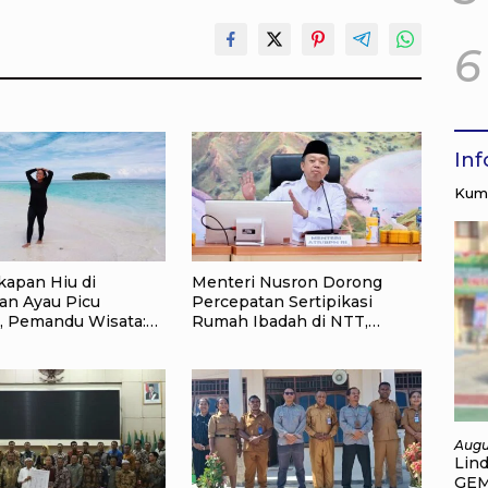
6
In
Kump
apan Hiu di
Menteri Nusron Dorong
an Ayau Picu
Percepatan Sertipikasi
, Pemandu Wisata:
Rumah Ibadah di NTT,
Korbankan Masa
Target Jadi Kado Natal bagi
aja Ampat
Masyarakat
Augu
Lin
GEM