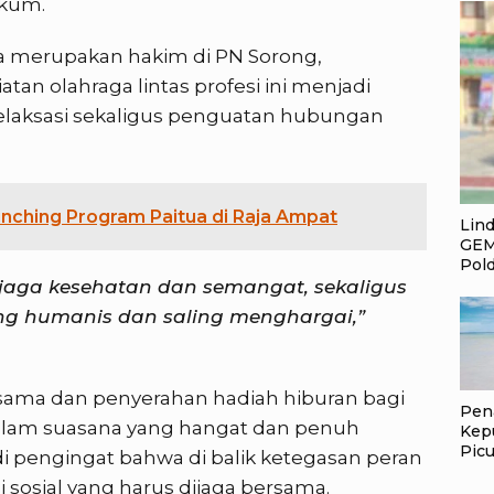
ukum.
ga merupakan hakim di PN Sorong,
an olahraga lintas profesi ini menjadi
elaksasi sekaligus penguatan hubungan
nching Program Paitua di Raja Ampat
Lin
GEM
Pol
njaga kesehatan dan semangat, sekaligus
 humanis dan saling menghargai,”
sama dan penyerahan hadiah hiburan bagi
Pen
alam suasana yang hangat dan penuh
Kep
Picu
di pengingat bahwa di balik ketegasan peran
Pem
ai sosial yang harus dijaga bersama.
Jan