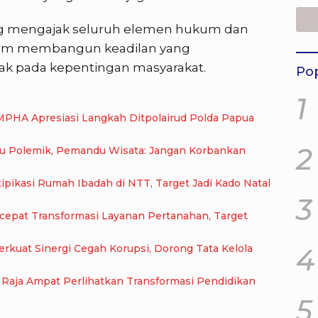
Mas
Amp
ng mengajak seluruh elemen hukum dan
alam membangun keadilan yang
ihak pada kepentingan masyarakat.
Pop
1
MPHA Apresiasi Langkah Ditpolairud Polda Papua
2
cu Polemik, Pemandu Wisata: Jangan Korbankan
pikasi Rumah Ibadah di NTT, Target Jadi Kado Natal
3
epat Transformasi Layanan Pertanahan, Target
kuat Sinergi Cegah Korupsi, Dorong Tata Kelola
4
nuju Akreditasi Unggul, SMA Negeri 9 Raja Ampat Perlihatkan Transformasi Pendidikan
5