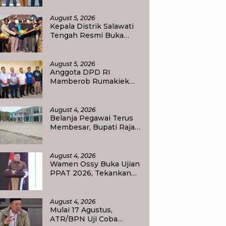
Transformasi
Pendidikan
August 5, 2026
Kepala Distrik Salawati
Tengah Resmi Buka
Perlombaan
menyongsong HUT RI
ke-81, Sportivitas Jadi
August 5, 2026
Pesan Utama
Anggota DPD RI
Mamberob Rumakiek
Tinjau SDN 17 Yellu, Siap
Bantu Kebutuhan Siswa
Baru dan Anak Kurang
August 4, 2026
Mampu
Belanja Pegawai Terus
Membesar, Bupati Raja
Ampat Ajak PPPK Jaga
Kepercayaan Publik
August 4, 2026
Wamen Ossy Buka Ujian
PPAT 2026, Tekankan
Pentingnya Integritas
dan Profesionalisme
dalam Layanan
August 4, 2026
Pertanahan
Mulai 17 Agustus,
ATR/BPN Uji Coba