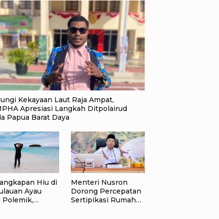
dungi Kekayaan Laut Raja Ampat,
PHA Apresiasi Langkah Ditpolairud
da Papua Barat Daya
angkapan Hiu di
Menteri Nusron
ulauan Ayau
Dorong Percepatan
 Polemik,
Sertipikasi Rumah
andu Wisata:
Ibadah di NTT,
gan Korbankan
Target Jadi Kado