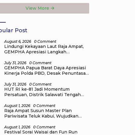
a Depan Raja
Natal bagi
View More
at
Masyarakat
ular Post
August 6, 2026
0 Comment
Lindungi Kekayaan Laut Raja Ampat,
GEMPHA Apresiasi Langkah
Ditpolairud Polda Papua Barat Daya
July 31, 2026
0 Comment
GEMPHA Papua Barat Daya Apresiasi
Kinerja Polda PBD, Desak Penuntasan
Kasus Dugaan Korupsi di Sekretariat
DPR Papua Barat Daya
July 31, 2026
0 Comment
HUT RI ke-81 Jadi Momentum
Persatuan, Distrik Salawati Tengah
Gelar Lomba Olahraga, Seni, dan
Budaya
August 1, 2026
0 Comment
Raja Ampat Susun Master Plan
Pariwisata Teluk Kabui, Wujudkan
Destinasi Wisata Kelas Dunia yang
Berkelanjutan
August 1, 2026
0 Comment
Festival Sorai Waisai dan Fun Run