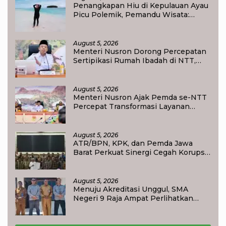
Penangkapan Hiu di Kepulauan Ayau
Picu Polemik, Pemandu Wisata:
Jangan Korbankan Masa Depan Raja
Ampat
August 5, 2026
Menteri Nusron Dorong Percepatan
Sertipikasi Rumah Ibadah di NTT,
Target Jadi Kado Natal bagi
Masyarakat
August 5, 2026
Menteri Nusron Ajak Pemda se-NTT
Percepat Transformasi Layanan
Pertanahan, Target Pengukuran
Tanah Selesai 12 Hari
August 5, 2026
ATR/BPN, KPK, dan Pemda Jawa
Barat Perkuat Sinergi Cegah Korupsi,
Dorong Tata Kelola Pertanahan dan
Ekonomi Daerah
August 5, 2026
Menuju Akreditasi Unggul, SMA
Negeri 9 Raja Ampat Perlihatkan
Transformasi Pendidikan