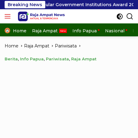
Skip
ular Government Institutions Award 2026
Breaking News
Layanan P
to
content
Home
Raja Ampat
Info Papua
Nasional
In
Home
Raja Ampat
Pariwisata
Berita
,
Info Papua
,
Pariwisata
,
Raja Ampat