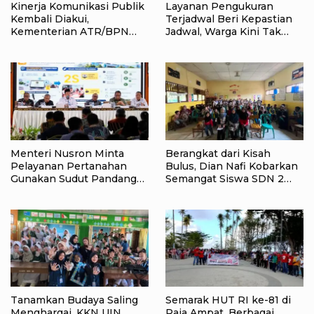
Kinerja Komunikasi Publik
Layanan Pengukuran
Kembali Diakui,
Terjadwal Beri Kepastian
Kementerian ATR/BPN
Jadwal, Warga Kini Tak
Raih Popular Government
Lagi Lama Menunggu Ukur
Institutions Award 2026
Tanah
Menteri Nusron Minta
Berangkat dari Kisah
Pelayanan Pertanahan
Bulus, Dian Nafi Kobarkan
Gunakan Sudut Pandang
Semangat Siswa SDN 2
Masyarakat
Tlogoweru untuk
Melanjutkan Pendidikan
Tanamkan Budaya Saling
Semarak HUT RI ke-81 di
Menghargai, KKN UIN
Raja Ampat, Berbagai