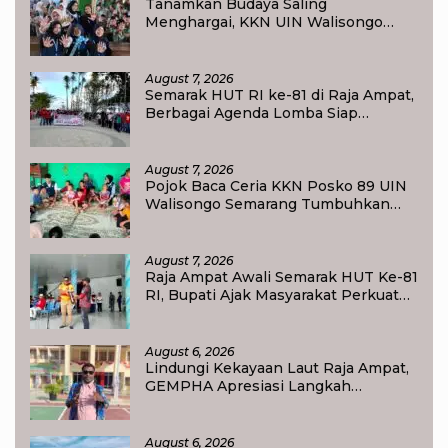
Tanamkan Budaya Saling
Menghargai, KKN UIN Walisongo
Edukasi 50 Siswa MI Muabbidin
tentang Bahaya Bullying
August 7, 2026
Semarak HUT RI ke-81 di Raja Ampat,
Berbagai Agenda Lomba Siap
Meriahkan Waisai
August 7, 2026
Pojok Baca Ceria KKN Posko 89 UIN
Walisongo Semarang Tumbuhkan
Minat Baca Anak Desa Sukorejo
August 7, 2026
Raja Ampat Awali Semarak HUT Ke-81
RI, Bupati Ajak Masyarakat Perkuat
Nasionalisme
August 6, 2026
Lindungi Kekayaan Laut Raja Ampat,
GEMPHA Apresiasi Langkah
Ditpolairud Polda Papua Barat Daya
August 6, 2026