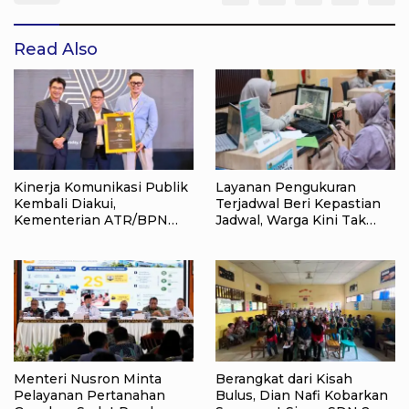
Read Also
Kinerja Komunikasi Publik
Layanan Pengukuran
Kembali Diakui,
Terjadwal Beri Kepastian
Kementerian ATR/BPN
Jadwal, Warga Kini Tak
Raih Popular Government
Lagi Lama Menunggu Ukur
Institutions Award 2026
Tanah
Menteri Nusron Minta
Berangkat dari Kisah
Pelayanan Pertanahan
Bulus, Dian Nafi Kobarkan