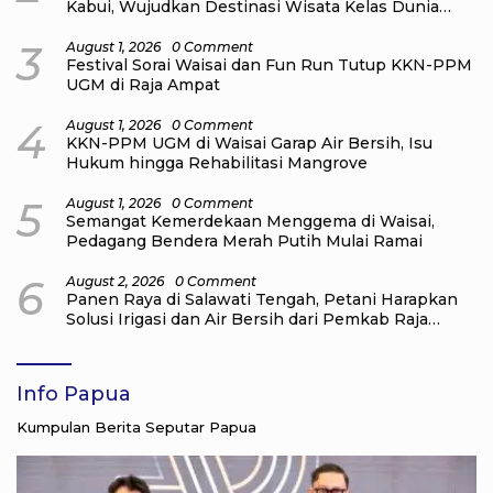
Kabui, Wujudkan Destinasi Wisata Kelas Dunia
yang Berkelanjutan
3
August 1, 2026
0 Comment
Festival Sorai Waisai dan Fun Run Tutup KKN-PPM
UGM di Raja Ampat
4
August 1, 2026
0 Comment
KKN-PPM UGM di Waisai Garap Air Bersih, Isu
Hukum hingga Rehabilitasi Mangrove
5
August 1, 2026
0 Comment
Semangat Kemerdekaan Menggema di Waisai,
Pedagang Bendera Merah Putih Mulai Ramai
6
August 2, 2026
0 Comment
Panen Raya di Salawati Tengah, Petani Harapkan
Solusi Irigasi dan Air Bersih dari Pemkab Raja
Ampat
Info Papua
Kumpulan Berita Seputar Papua