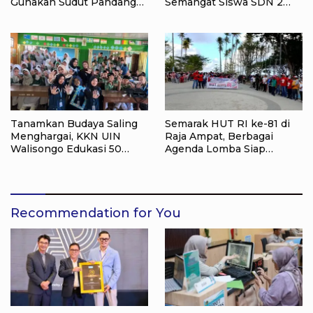
Gunakan Sudut Pandang
Semangat Siswa SDN 2
Masyarakat
Tlogoweru untuk
Melanjutkan Pendidikan
Tanamkan Budaya Saling
Semarak HUT RI ke-81 di
Menghargai, KKN UIN
Raja Ampat, Berbagai
Walisongo Edukasi 50
Agenda Lomba Siap
Siswa MI Muabbidin
Meriahkan Waisai
tentang Bahaya Bullying
Recommendation for You