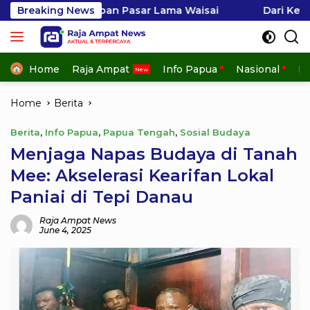
Skip
tiban Pasar Lama Waisai
Breaking News
Dari Keterampilan Menjadi
to
content
Home
Raja Ampat
Info Papua
Nasional
In
Home
Berita
Berita
,
Info Papua
,
Papua Tengah
,
Sosial Budaya
Menjaga Napas Budaya di Tanah
Mee: Akselerasi Kearifan Lokal
Paniai di Tepi Danau
Raja Ampat News
June 4, 2025