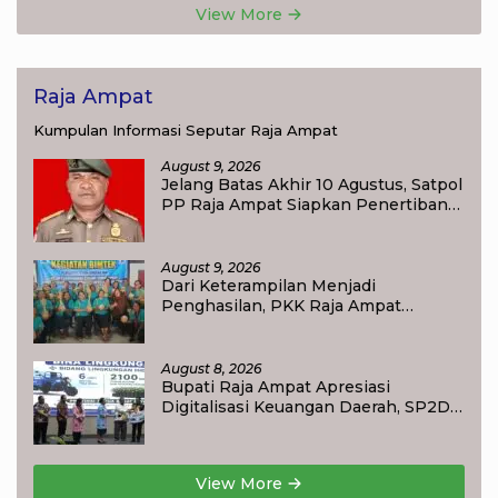
View More
Raja Ampat
Kumpulan Informasi Seputar Raja Ampat
August 9, 2026
Jelang Batas Akhir 10 Agustus, Satpol
PP Raja Ampat Siapkan Penertiban
Pasar Lama Waisai
August 9, 2026
Dari Keterampilan Menjadi
Penghasilan, PKK Raja Ampat
Dorong Ibu Rumah Tangga
Bangkitkan Ekonomi Keluarga
August 8, 2026
Bupati Raja Ampat Apresiasi
Digitalisasi Keuangan Daerah, SP2D
Online dan KKPD Dinilai Perkuat
Tata Kelola APBD
View More