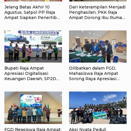
Jelang Batas Akhir 10
Dari Keterampilan Menjadi
Agustus, Satpol PP Raja
Penghasilan, PKK Raja
Ampat Siapkan Penertiban
Ampat Dorong Ibu Rumah
Pasar Lama Waisai
Tangga Bangkitkan
Ekonomi Keluarga
Bupati Raja Ampat
Dilibatkan dalam FGD,
Apresiasi Digitalisasi
Mahasiswa Raja Ampat
Keuangan Daerah, SP2D
Sorong Raya Apresiasi
Online dan KKPD Dinilai
Komitmen Dinas
Perkuat Tata Kelola APBD
Pendidikan Raja Ampat
FGD Beasiswa Raja Ampat:
Aksi Nyata Peduli