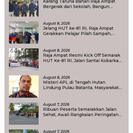
Karang Taruna Bahari Raja Ampat
Bergerak dari Sekolah, Bangun
Generasi Peduli Lingkungan
August 8, 2026
Jelang HUT ke-81 RI, Raja Ampat
Gerakkan Pelajar Pilah Sampah,
Semangat Kemerdekaan Didorong
Lewat Aksi Lingkungan
August 8, 2026
Raja Ampat Resmi Kick Off Semarak
HUT Ke-81 RI, Jalan Santai Kobarkan
Semangat Persatuan dan
Nasionalisme
August 8, 2026
Misteri APL di Tengah Hutan
Lindung Pulau Batanta, Masyarakat
Pertanyakan Status Tata Ruang di
Raja Ampat
August 7, 2026
Ribuan Peserta Semarakkan Jalan
Sehat, Awali Rangkaian Peringatan
HUT ke-81 Kemerdekaan RI di Raja
Ampat
August 7, 2026