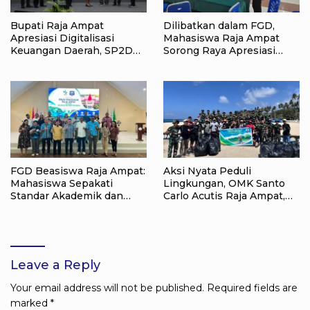
Bupati Raja Ampat
Dilibatkan dalam FGD,
Apresiasi Digitalisasi
Mahasiswa Raja Ampat
Keuangan Daerah, SP2D
Sorong Raya Apresiasi
Online dan KKPD Dinilai
Komitmen Dinas
Perkuat Tata Kelola APBD
Pendidikan Raja Ampat
FGD Beasiswa Raja Ampat:
Aksi Nyata Peduli
Mahasiswa Sepakati
Lingkungan, OMK Santo
Standar Akademik dan
Carlo Acutis Raja Ampat,
Administrasi
Kumpulkan 40 Kantong
Sampah di Pantai WTC
Leave a Reply
Your email address will not be published.
Required fields are
marked
*