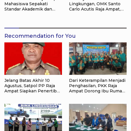
Mahasiswa Sepakati
Lingkungan, OMK Santo
Standar Akademik dan
Carlo Acutis Raja Ampat,
Administrasi
Kumpulkan 40 Kantong
Sampah di Pantai WTC
Recommendation for You
Jelang Batas Akhir 10
Dari Keterampilan Menjadi
Agustus, Satpol PP Raja
Penghasilan, PKK Raja
Ampat Siapkan Penertiban
Ampat Dorong Ibu Rumah
Pasar Lama Waisai
Tangga Bangkitkan
Ekonomi Keluarga