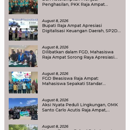
Penghasilan, PKK Raja Ampat
Dorong Ibu Rumah Tangga
Bangkitkan Ekonomi Keluarga
August 8, 2026
Bupati Raja Ampat Apresiasi
Digitalisasi Keuangan Daerah, SP2D
Online dan KKPD Dinilai Perkuat
Tata Kelola APBD
August 8, 2026
Dilibatkan dalam FGD, Mahasiswa
Raja Ampat Sorong Raya Apresiasi
Komitmen Dinas Pendidikan Raja
Ampat
August 8, 2026
FGD Beasiswa Raja Ampat:
Mahasiswa Sepakati Standar
Akademik dan Administrasi
August 8, 2026
Aksi Nyata Peduli Lingkungan, OMK
Santo Carlo Acutis Raja Ampat,
Kumpulkan 40 Kantong Sampah di
Pantai WTC
August 8, 2026