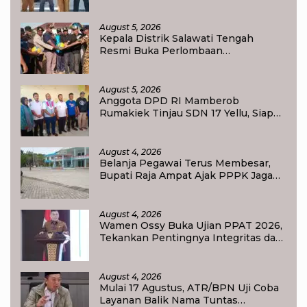
Transformasi Pendidikan
August 5, 2026
Kepala Distrik Salawati Tengah
Resmi Buka Perlombaan
menyongsong HUT RI ke-81,
Sportivitas Jadi Pesan Utama
August 5, 2026
Anggota DPD RI Mamberob
Rumakiek Tinjau SDN 17 Yellu, Siap
Bantu Kebutuhan Siswa Baru dan
Anak Kurang Mampu
August 4, 2026
Belanja Pegawai Terus Membesar,
Bupati Raja Ampat Ajak PPPK Jaga
Kepercayaan Publik
August 4, 2026
Wamen Ossy Buka Ujian PPAT 2026,
Tekankan Pentingnya Integritas dan
Profesionalisme dalam Layanan
Pertanahan
August 4, 2026
Mulai 17 Agustus, ATR/BPN Uji Coba
Layanan Balik Nama Tuntas