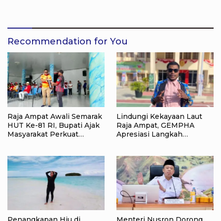
Pertanahan, Target
Tata Kelola Pertanahan
Pengukuran Tanah Selesai
dan Ekonomi Daerah
12 Hari
Recommendation for You
Raja Ampat Awali Semarak
Lindungi Kekayaan Laut
HUT Ke-81 RI, Bupati Ajak
Raja Ampat, GEMPHA
Masyarakat Perkuat
Apresiasi Langkah
Nasionalisme
Ditpolairud Polda Papua
Barat Daya
Penangkapan Hiu di
Menteri Nusron Dorong