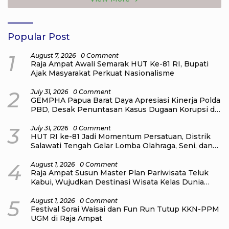
Popular Post
1
August 7, 2026
0 Comment
Raja Ampat Awali Semarak HUT Ke-81 RI, Bupati
Ajak Masyarakat Perkuat Nasionalisme
2
July 31, 2026
0 Comment
GEMPHA Papua Barat Daya Apresiasi Kinerja Polda
PBD, Desak Penuntasan Kasus Dugaan Korupsi di
Sekretariat DPR Papua Barat Daya
3
July 31, 2026
0 Comment
HUT RI ke-81 Jadi Momentum Persatuan, Distrik
Salawati Tengah Gelar Lomba Olahraga, Seni, dan
Budaya
4
August 1, 2026
0 Comment
Raja Ampat Susun Master Plan Pariwisata Teluk
Kabui, Wujudkan Destinasi Wisata Kelas Dunia
yang Berkelanjutan
5
August 1, 2026
0 Comment
Festival Sorai Waisai dan Fun Run Tutup KKN-PPM
UGM di Raja Ampat