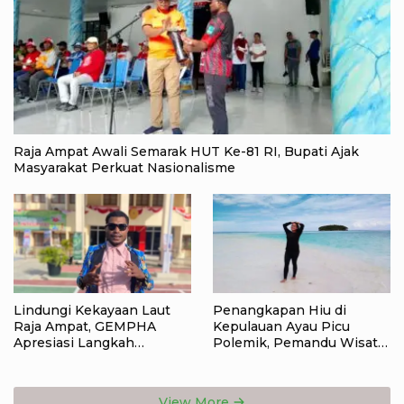
Raja Ampat Awali Semarak HUT Ke-81 RI, Bupati Ajak
Masyarakat Perkuat Nasionalisme
Lindungi Kekayaan Laut
Penangkapan Hiu di
Raja Ampat, GEMPHA
Kepulauan Ayau Picu
Apresiasi Langkah
Polemik, Pemandu Wisata:
Ditpolairud Polda Papua
Jangan Korbankan Masa
Barat Daya
Depan Raja Ampat
View More