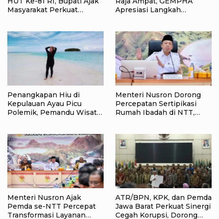
HUT Ke-81 RI, Bupati Ajak
Raja Ampat, GEMPHA
Masyarakat Perkuat
Apresiasi Langkah
Nasionalisme
Ditpolairud Polda Papua
Barat Daya
Penangkapan Hiu di
Menteri Nusron Dorong
Kepulauan Ayau Picu
Percepatan Sertipikasi
Polemik, Pemandu Wisata:
Rumah Ibadah di NTT,
Jangan Korbankan Masa
Target Jadi Kado Natal bagi
Depan Raja Ampat
Masyarakat
Menteri Nusron Ajak
ATR/BPN, KPK, dan Pemda
Pemda se-NTT Percepat
Jawa Barat Perkuat Sinergi
Transformasi Layanan
Cegah Korupsi, Dorong