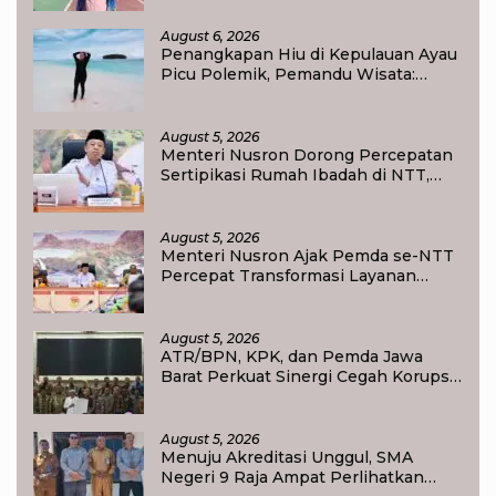
August 6, 2026
Penangkapan Hiu di Kepulauan Ayau
Picu Polemik, Pemandu Wisata:
Jangan Korbankan Masa Depan Raja
Ampat
August 5, 2026
Menteri Nusron Dorong Percepatan
Sertipikasi Rumah Ibadah di NTT,
Target Jadi Kado Natal bagi
Masyarakat
August 5, 2026
Menteri Nusron Ajak Pemda se-NTT
Percepat Transformasi Layanan
Pertanahan, Target Pengukuran
Tanah Selesai 12 Hari
August 5, 2026
ATR/BPN, KPK, dan Pemda Jawa
Barat Perkuat Sinergi Cegah Korupsi,
Dorong Tata Kelola Pertanahan dan
Ekonomi Daerah
August 5, 2026
Menuju Akreditasi Unggul, SMA
Negeri 9 Raja Ampat Perlihatkan