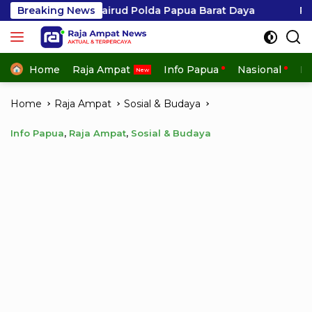
Skip
airud Polda Papua Barat Daya
Breaking News
Penangkapan Hiu di 
to
content
Home
Raja Ampat
Info Papua
Nasional
In
Home
Raja Ampat
Sosial & Budaya
Info Papua
,
Raja Ampat
,
Sosial & Budaya