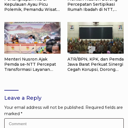
Kepulauan Ayau Picu
Percepatan Sertipikasi
Polemik, Pemandu Wisata:
Rumah Ibadah di NTT,
Jangan Korbankan Masa
Target Jadi Kado Natal bagi
Depan Raja Ampat
Masyarakat
Menteri Nusron Ajak
ATR/BPN, KPK, dan Pemda
Pemda se-NTT Percepat
Jawa Barat Perkuat Sinergi
Transformasi Layanan
Cegah Korupsi, Dorong
Pertanahan, Target
Tata Kelola Pertanahan
Pengukuran Tanah Selesai
dan Ekonomi Daerah
12 Hari
Leave a Reply
Your email address will not be published.
Required fields are
marked
*