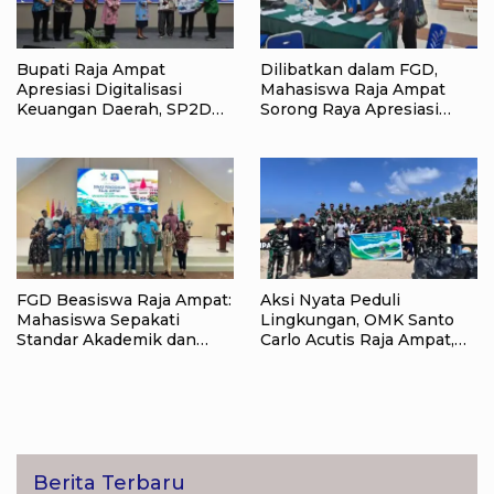
Bupati Raja Ampat
Dilibatkan dalam FGD,
Apresiasi Digitalisasi
Mahasiswa Raja Ampat
Keuangan Daerah, SP2D
Sorong Raya Apresiasi
Online dan KKPD Dinilai
Komitmen Dinas
Perkuat Tata Kelola APBD
Pendidikan Raja Ampat
FGD Beasiswa Raja Ampat:
Aksi Nyata Peduli
Mahasiswa Sepakati
Lingkungan, OMK Santo
Standar Akademik dan
Carlo Acutis Raja Ampat,
Administrasi
Kumpulkan 40 Kantong
Sampah di Pantai WTC
Berita Terbaru