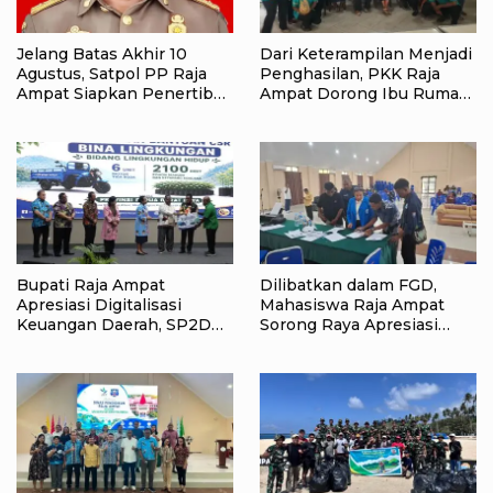
Jelang Batas Akhir 10
Dari Keterampilan Menjadi
Agustus, Satpol PP Raja
Penghasilan, PKK Raja
Ampat Siapkan Penertiban
Ampat Dorong Ibu Rumah
Pasar Lama Waisai
Tangga Bangkitkan
Ekonomi Keluarga
Bupati Raja Ampat
Dilibatkan dalam FGD,
Apresiasi Digitalisasi
Mahasiswa Raja Ampat
Keuangan Daerah, SP2D
Sorong Raya Apresiasi
Online dan KKPD Dinilai
Komitmen Dinas
Perkuat Tata Kelola APBD
Pendidikan Raja Ampat