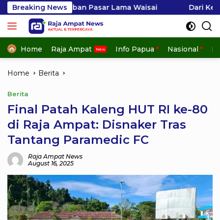
Skip
rtiban Pasar Lama Waisai
Breaking News
Dari Keterampilan Menjad
to
content
Home
Raja Ampat
Info Papua
Nasional
In
Home
Berita
Berita
Final Patah Kaleng HUT RI ke-80
di Raja Ampat: Disnaker Tras
Tantang Paramedic FC
Raja Ampat News
August 16, 2025