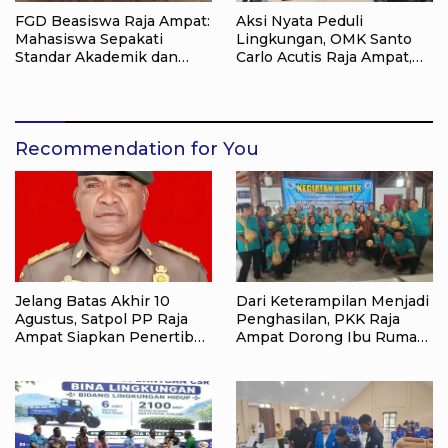
FGD Beasiswa Raja Ampat:
Aksi Nyata Peduli
Mahasiswa Sepakati
Lingkungan, OMK Santo
Standar Akademik dan
Carlo Acutis Raja Ampat,
Administrasi
Kumpulkan 40 Kantong
Sampah di Pantai WTC
Recommendation for You
Jelang Batas Akhir 10
Dari Keterampilan Menjadi
Agustus, Satpol PP Raja
Penghasilan, PKK Raja
Ampat Siapkan Penertiban
Ampat Dorong Ibu Rumah
Pasar Lama Waisai
Tangga Bangkitkan
Ekonomi Keluarga