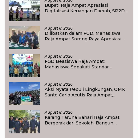
August 8, 2026
Bupati Raja Ampat Apresiasi
Digitalisasi Keuangan Daerah, SP2D
Online dan KKPD Dinilai Perkuat
Tata Kelola APBD
August 8, 2026
Dilibatkan dalam FGD, Mahasiswa
Raja Ampat Sorong Raya Apresiasi
Komitmen Dinas Pendidikan Raja
Ampat
August 8, 2026
FGD Beasiswa Raja Ampat:
Mahasiswa Sepakati Standar
Akademik dan Administrasi
August 8, 2026
Aksi Nyata Peduli Lingkungan, OMK
Santo Carlo Acutis Raja Ampat,
Kumpulkan 40 Kantong Sampah di
Pantai WTC
August 8, 2026
Karang Taruna Bahari Raja Ampat
Bergerak dari Sekolah, Bangun
Generasi Peduli Lingkungan