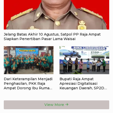
Jelang Batas Akhir 10 Agustus, Satpol PP Raja Ampat
Siapkan Penertiban Pasar Lama Waisai
Dari Keterampilan Menjadi
Bupati Raja Ampat
Penghasilan, PKK Raja
Apresiasi Digitalisasi
Ampat Dorong Ibu Rumah
Keuangan Daerah, SP2D
Tangga Bangkitkan
Online dan KKPD Dinilai
Ekonomi Keluarga
Perkuat Tata Kelola APBD
View More