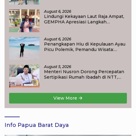
August 6, 2026
Lindungi Kekayaan Laut Raja Ampat,
GEMPHA Apresiasi Langkah
Ditpolairud Polda Papua Barat Daya
August 6, 2026
Penangkapan Hiu di Kepulauan Ayau
Picu Polemik, Pemandu Wisata:
Jangan Korbankan Masa Depan Raja
Ampat
August 5, 2026
Menteri Nusron Dorong Percepatan
Sertipikasi Rumah Ibadah di NTT,
Target Jadi Kado Natal bagi
Masyarakat
View More
Info Papua Barat Daya