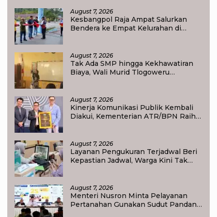
Raja Ampat
August 7, 2026
Kesbangpol Raja Ampat Salurkan
Bendera ke Empat Kelurahan di
Waisai
August 7, 2026
Tak Ada SMP hingga Kekhawatiran
Biaya, Wali Murid Tlogoweru
Didorong Tak Menyerah pada
Pendidikan Anak
August 7, 2026
Kinerja Komunikasi Publik Kembali
Diakui, Kementerian ATR/BPN Raih
Popular Government Institutions
Award 2026
August 7, 2026
Layanan Pengukuran Terjadwal Beri
Kepastian Jadwal, Warga Kini Tak
Lagi Lama Menunggu Ukur Tanah
August 7, 2026
Menteri Nusron Minta Pelayanan
Pertanahan Gunakan Sudut Pandang
Masyarakat