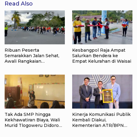
Read Also
Ribuan Peserta
Kesbangpol Raja Ampat
Semarakkan Jalan Sehat,
Salurkan Bendera ke
Awali Rangkaian
Empat Kelurahan di Waisai
Peringatan HUT ke-81
Kemerdekaan RI di Raja
Ampat
Tak Ada SMP hingga
Kinerja Komunikasi Publik
Kekhawatiran Biaya, Wali
Kembali Diakui,
Murid Tlogoweru Didorong
Kementerian ATR/BPN
Tak Menyerah pada
Raih Popular Government
Pendidikan Anak
Institutions Award 2026