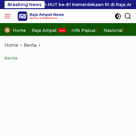
Skip
n HUT ke-81 Kemerdekaan RI di Raja Ampat
Breaking News
Kesbangp
to
content
Home
Raja Ampat
Info Papua
Nasional
In
Home
Berita
Berita