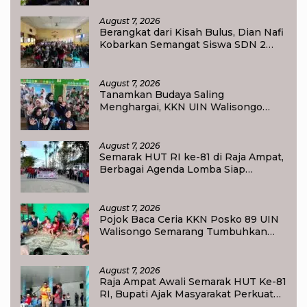
August 7, 2026
Berangkat dari Kisah Bulus, Dian Nafi
Kobarkan Semangat Siswa SDN 2
Tlogoweru untuk Melanjutkan
Pendidikan
August 7, 2026
Tanamkan Budaya Saling
Menghargai, KKN UIN Walisongo
Edukasi 50 Siswa MI Muabbidin
tentang Bahaya Bullying
August 7, 2026
Semarak HUT RI ke-81 di Raja Ampat,
Berbagai Agenda Lomba Siap
Meriahkan Waisai
August 7, 2026
Pojok Baca Ceria KKN Posko 89 UIN
Walisongo Semarang Tumbuhkan
Minat Baca Anak Desa Sukorejo
August 7, 2026
Raja Ampat Awali Semarak HUT Ke-81
RI, Bupati Ajak Masyarakat Perkuat
Nasionalisme