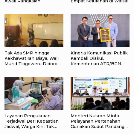
Awali Rangkaian
Empat Kelurahan di Waisai
Peringatan HUT ke-81
Kemerdekaan RI di Raja
Ampat
Tak Ada SMP hingga
Kinerja Komunikasi Publik
Kekhawatiran Biaya, Wali
Kembali Diakui,
Murid Tlogoweru Didorong
Kementerian ATR/BPN
Tak Menyerah pada
Raih Popular Government
Pendidikan Anak
Institutions Award 2026
Layanan Pengukuran
Menteri Nusron Minta
Terjadwal Beri Kepastian
Pelayanan Pertanahan
Jadwal, Warga Kini Tak
Gunakan Sudut Pandang
Lagi Lama Menunggu Ukur
Masyarakat