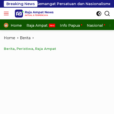
Skip
n Semangat Persatuan dan Nasionalisme
Breaking News
Misteri APL 
to
content
Home
Raja Ampat
Info Papua
Nasional
In
Home
Berita
Berita
,
Peristiwa
,
Raja Ampat