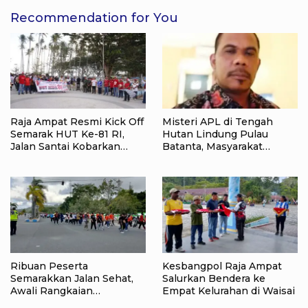
Recommendation for You
Raja Ampat Resmi Kick Off
Misteri APL di Tengah
Semarak HUT Ke-81 RI,
Hutan Lindung Pulau
Jalan Santai Kobarkan
Batanta, Masyarakat
Semangat Persatuan dan
Pertanyakan Status Tata
Nasionalisme
Ruang di Raja Ampat
Ribuan Peserta
Kesbangpol Raja Ampat
Semarakkan Jalan Sehat,
Salurkan Bendera ke
Awali Rangkaian
Empat Kelurahan di Waisai
Peringatan HUT ke-81