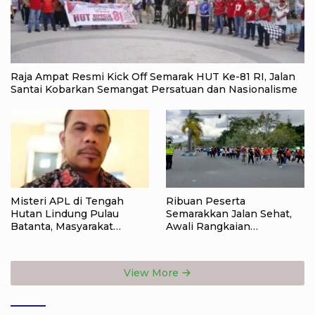
Raja Ampat Resmi Kick Off Semarak HUT Ke-81 RI, Jalan
Santai Kobarkan Semangat Persatuan dan Nasionalisme
Misteri APL di Tengah
Ribuan Peserta
Hutan Lindung Pulau
Semarakkan Jalan Sehat,
Batanta, Masyarakat
Awali Rangkaian
Pertanyakan Status Tata
Peringatan HUT ke-81
Ruang di Raja Ampat
Kemerdekaan RI di Raja
Ampat
View More