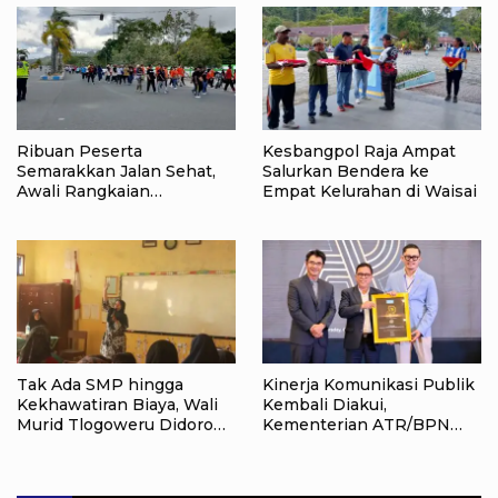
Ribuan Peserta
Kesbangpol Raja Ampat
Semarakkan Jalan Sehat,
Salurkan Bendera ke
Awali Rangkaian
Empat Kelurahan di Waisai
Peringatan HUT ke-81
Kemerdekaan RI di Raja
Ampat
Tak Ada SMP hingga
Kinerja Komunikasi Publik
Kekhawatiran Biaya, Wali
Kembali Diakui,
Murid Tlogoweru Didorong
Kementerian ATR/BPN
Tak Menyerah pada
Raih Popular Government
Pendidikan Anak
Institutions Award 2026