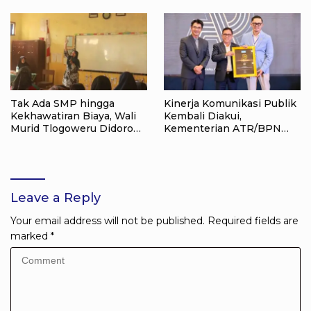
Kemerdekaan RI di Raja
Ampat
Tak Ada SMP hingga
Kinerja Komunikasi Publik
Kekhawatiran Biaya, Wali
Kembali Diakui,
Murid Tlogoweru Didorong
Kementerian ATR/BPN
Tak Menyerah pada
Raih Popular Government
Pendidikan Anak
Institutions Award 2026
Leave a Reply
Your email address will not be published.
Required fields are
marked
*