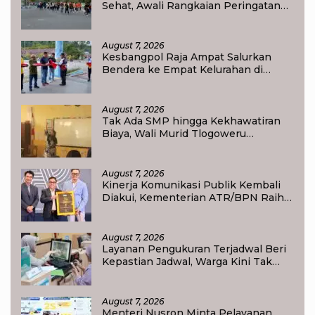
Sehat, Awali Rangkaian Peringatan
HUT ke-81 Kemerdekaan RI di Raja
Ampat
August 7, 2026
Kesbangpol Raja Ampat Salurkan
Bendera ke Empat Kelurahan di
Waisai
August 7, 2026
Tak Ada SMP hingga Kekhawatiran
Biaya, Wali Murid Tlogoweru
Didorong Tak Menyerah pada
Pendidikan Anak
August 7, 2026
Kinerja Komunikasi Publik Kembali
Diakui, Kementerian ATR/BPN Raih
Popular Government Institutions
Award 2026
August 7, 2026
Layanan Pengukuran Terjadwal Beri
Kepastian Jadwal, Warga Kini Tak
Lagi Lama Menunggu Ukur Tanah
August 7, 2026
Menteri Nusron Minta Pelayanan