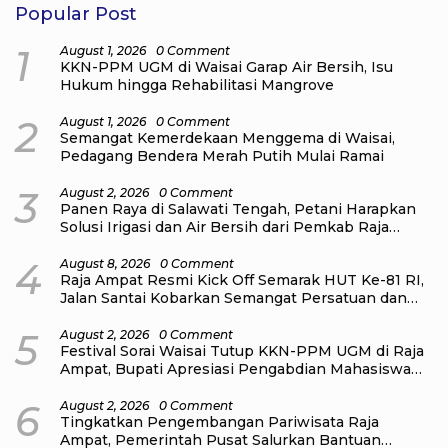
Popular Post
1
August 1, 2026
0 Comment
KKN-PPM UGM di Waisai Garap Air Bersih, Isu
Hukum hingga Rehabilitasi Mangrove
2
August 1, 2026
0 Comment
Semangat Kemerdekaan Menggema di Waisai,
Pedagang Bendera Merah Putih Mulai Ramai
3
August 2, 2026
0 Comment
Panen Raya di Salawati Tengah, Petani Harapkan
Solusi Irigasi dan Air Bersih dari Pemkab Raja
Ampat
4
August 8, 2026
0 Comment
Raja Ampat Resmi Kick Off Semarak HUT Ke-81 RI,
Jalan Santai Kobarkan Semangat Persatuan dan
Nasionalisme
5
August 2, 2026
0 Comment
Festival Sorai Waisai Tutup KKN-PPM UGM di Raja
Ampat, Bupati Apresiasi Pengabdian Mahasiswa
untuk Masyarakat
6
August 2, 2026
0 Comment
Tingkatkan Pengembangan Pariwisata Raja
Ampat, Pemerintah Pusat Salurkan Bantuan