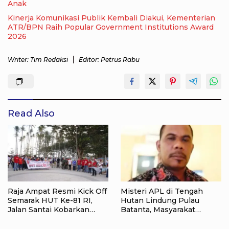
Anak
Kinerja Komunikasi Publik Kembali Diakui, Kementerian
ATR/BPN Raih Popular Government Institutions Award
2026
Writer: Tim Redaksi
Editor: Petrus Rabu
Read Also
Raja Ampat Resmi Kick Off
Misteri APL di Tengah
Semarak HUT Ke-81 RI,
Hutan Lindung Pulau
Jalan Santai Kobarkan
Batanta, Masyarakat
Semangat Persatuan dan
Pertanyakan Status Tata
Nasionalisme
Ruang di Raja Ampat