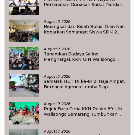
Pertanahan Gunakan Sudut Pandang
Masyarakat
August 7, 2026
Berangkat dari Kisah Bulus, Dian Nafi
Kobarkan Semangat Siswa SDN 2
Tlogoweru untuk Melanjutkan
Pendidikan
August 7, 2026
Tanamkan Budaya Saling
Menghargai, KKN UIN Walisongo
Edukasi 50 Siswa MI Muabbidin
tentang Bahaya Bullying
August 7, 2026
Semarak HUT RI ke-81 di Raja Ampat,
Berbagai Agenda Lomba Siap
Meriahkan Waisai
August 7, 2026
Pojok Baca Ceria KKN Posko 89 UIN
Walisongo Semarang Tumbuhkan
Minat Baca Anak Desa Sukorejo
August 7, 2026