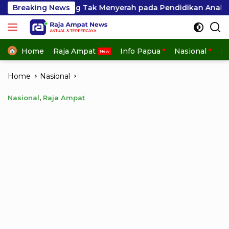
Skip
ong Tak Menyerah pada Pendidikan Anak
Breaking News
Kinerja Ko
to
content
Home
Raja Ampat
Info Papua
Nasional
In
Home
Nasional
Nasional
,
Raja Ampat