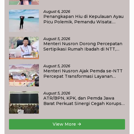
Ditpolairud Polda Papua Barat Daya
August 6, 2026
Penangkapan Hiu di Kepulauan Ayau
Picu Polemik, Pemandu Wisata:
Jangan Korbankan Masa Depan Raja
Ampat
August 5, 2026
Menteri Nusron Dorong Percepatan
Sertipikasi Rumah Ibadah di NTT,
Target Jadi Kado Natal bagi
Masyarakat
August 5, 2026
Menteri Nusron Ajak Pemda se-NTT
Percepat Transformasi Layanan
Pertanahan, Target Pengukuran
Tanah Selesai 12 Hari
August 5, 2026
ATR/BPN, KPK, dan Pemda Jawa
Barat Perkuat Sinergi Cegah Korupsi,
Dorong Tata Kelola Pertanahan dan
Ekonomi Daerah
View More