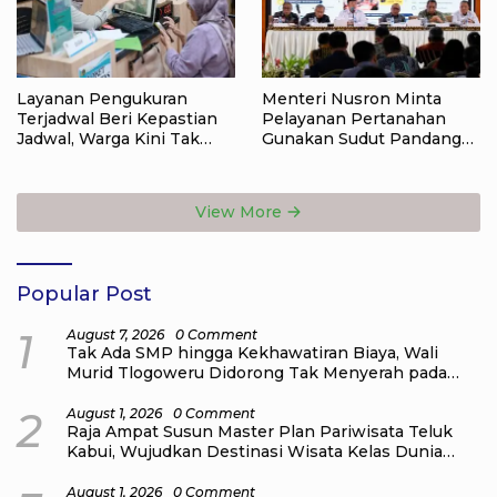
Layanan Pengukuran
Menteri Nusron Minta
Terjadwal Beri Kepastian
Pelayanan Pertanahan
Jadwal, Warga Kini Tak
Gunakan Sudut Pandang
Lagi Lama Menunggu Ukur
Masyarakat
Tanah
View More
Popular Post
1
August 7, 2026
0 Comment
Tak Ada SMP hingga Kekhawatiran Biaya, Wali
Murid Tlogoweru Didorong Tak Menyerah pada
Pendidikan Anak
2
August 1, 2026
0 Comment
Raja Ampat Susun Master Plan Pariwisata Teluk
Kabui, Wujudkan Destinasi Wisata Kelas Dunia
yang Berkelanjutan
August 1, 2026
0 Comment