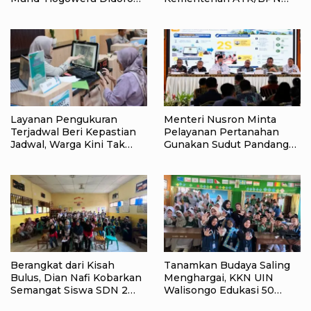
Tak Menyerah pada
Raih Popular Government
Pendidikan Anak
Institutions Award 2026
Layanan Pengukuran
Menteri Nusron Minta
Terjadwal Beri Kepastian
Pelayanan Pertanahan
Jadwal, Warga Kini Tak
Gunakan Sudut Pandang
Lagi Lama Menunggu Ukur
Masyarakat
Tanah
Berangkat dari Kisah
Tanamkan Budaya Saling
Bulus, Dian Nafi Kobarkan
Menghargai, KKN UIN
Semangat Siswa SDN 2
Walisongo Edukasi 50
Tlogoweru untuk
Siswa MI Muabbidin