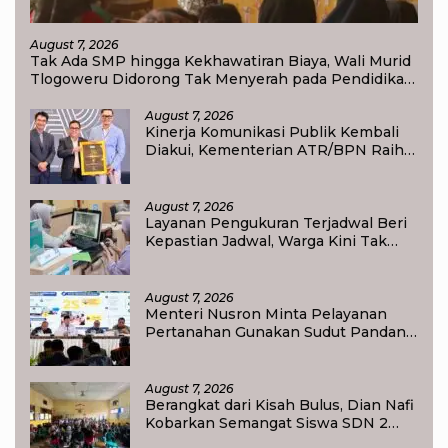
August 7, 2026
Tak Ada SMP hingga Kekhawatiran Biaya, Wali Murid
Tlogoweru Didorong Tak Menyerah pada Pendidikan
Anak
August 7, 2026
Kinerja Komunikasi Publik Kembali
Diakui, Kementerian ATR/BPN Raih
Popular Government Institutions
Award 2026
August 7, 2026
Layanan Pengukuran Terjadwal Beri
Kepastian Jadwal, Warga Kini Tak
Lagi Lama Menunggu Ukur Tanah
August 7, 2026
Menteri Nusron Minta Pelayanan
Pertanahan Gunakan Sudut Pandang
Masyarakat
August 7, 2026
Berangkat dari Kisah Bulus, Dian Nafi
Kobarkan Semangat Siswa SDN 2
Tlogoweru untuk Melanjutkan