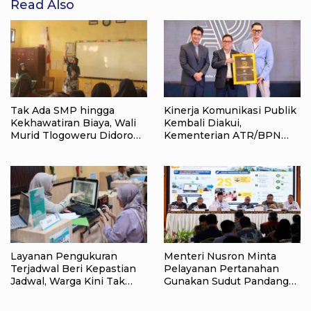
Read Also
Tak Ada SMP hingga
Kinerja Komunikasi Publik
Kekhawatiran Biaya, Wali
Kembali Diakui,
Murid Tlogoweru Didorong
Kementerian ATR/BPN
Tak Menyerah pada
Raih Popular Government
Pendidikan Anak
Institutions Award 2026
Layanan Pengukuran
Menteri Nusron Minta
Terjadwal Beri Kepastian
Pelayanan Pertanahan
Jadwal, Warga Kini Tak
Gunakan Sudut Pandang
Lagi Lama Menunggu Ukur
Masyarakat
Tanah