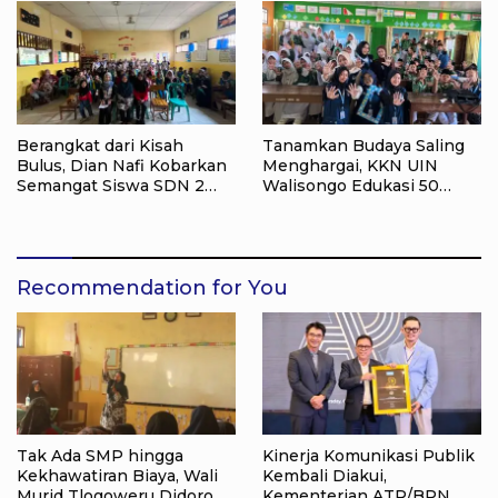
Berangkat dari Kisah
Tanamkan Budaya Saling
Bulus, Dian Nafi Kobarkan
Menghargai, KKN UIN
Semangat Siswa SDN 2
Walisongo Edukasi 50
Tlogoweru untuk
Siswa MI Muabbidin
Melanjutkan Pendidikan
tentang Bahaya Bullying
Recommendation for You
Tak Ada SMP hingga
Kinerja Komunikasi Publik
Kekhawatiran Biaya, Wali
Kembali Diakui,
Murid Tlogoweru Didorong
Kementerian ATR/BPN