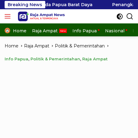
Skip
lda Papua Barat Daya
Breaking News
Penangkapan Hiu di Kepulaua
to
content
Home
Raja Ampat
Info Papua
Nasional
In
Home
Raja Ampat
Politik & Pemerintahan
Info Papua
,
Politik & Pemerintahan
,
Raja Ampat