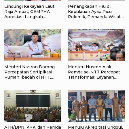
Lindungi Kekayaan Laut
Penangkapan Hiu di
Raja Ampat, GEMPHA
Kepulauan Ayau Picu
Apresiasi Langkah
Polemik, Pemandu Wisata:
Ditpolairud Polda Papua
Jangan Korbankan Masa
Barat Daya
Depan Raja Ampat
Menteri Nusron Dorong
Menteri Nusron Ajak
Percepatan Sertipikasi
Pemda se-NTT Percepat
Rumah Ibadah di NTT,
Transformasi Layanan
Target Jadi Kado Natal bagi
Pertanahan, Target
Masyarakat
Pengukuran Tanah Selesai
12 Hari
ATR/BPN, KPK, dan Pemda
Menuju Akreditasi Unggul,