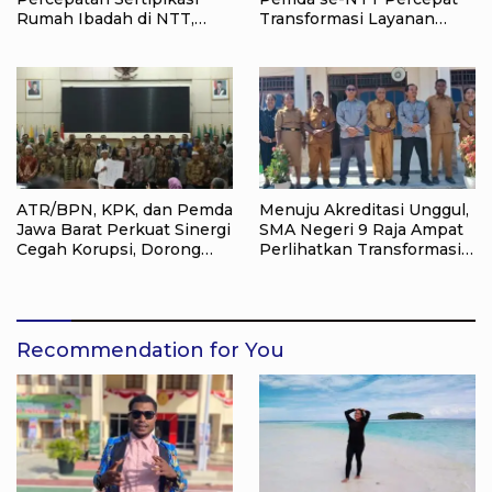
Rumah Ibadah di NTT,
Transformasi Layanan
Target Jadi Kado Natal bagi
Pertanahan, Target
Masyarakat
Pengukuran Tanah Selesai
12 Hari
ATR/BPN, KPK, dan Pemda
Menuju Akreditasi Unggul,
Jawa Barat Perkuat Sinergi
SMA Negeri 9 Raja Ampat
Cegah Korupsi, Dorong
Perlihatkan Transformasi
Tata Kelola Pertanahan
Pendidikan
dan Ekonomi Daerah
Recommendation for You