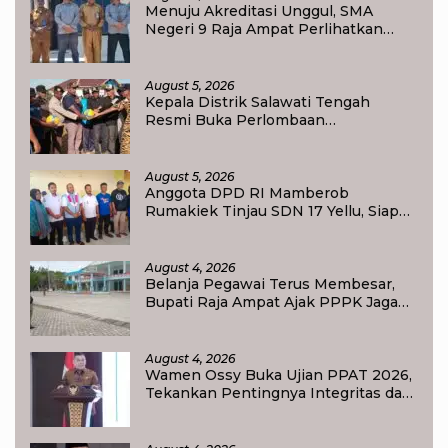
Menuju Akreditasi Unggul, SMA
Negeri 9 Raja Ampat Perlihatkan
Transformasi Pendidikan
August 5, 2026
Kepala Distrik Salawati Tengah
Resmi Buka Perlombaan
menyongsong HUT RI ke-81,
Sportivitas Jadi Pesan Utama
August 5, 2026
Anggota DPD RI Mamberob
Rumakiek Tinjau SDN 17 Yellu, Siap
Bantu Kebutuhan Siswa Baru dan
Anak Kurang Mampu
August 4, 2026
Belanja Pegawai Terus Membesar,
Bupati Raja Ampat Ajak PPPK Jaga
Kepercayaan Publik
August 4, 2026
Wamen Ossy Buka Ujian PPAT 2026,
Tekankan Pentingnya Integritas dan
Profesionalisme dalam Layanan
Pertanahan