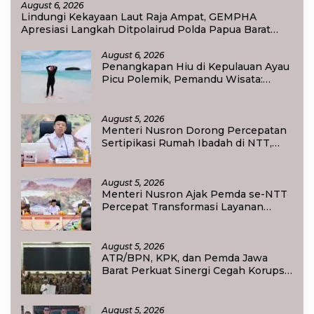
August 6, 2026
Lindungi Kekayaan Laut Raja Ampat, GEMPHA
Apresiasi Langkah Ditpolairud Polda Papua Barat
Daya
August 6, 2026
Penangkapan Hiu di Kepulauan Ayau
Picu Polemik, Pemandu Wisata:
Jangan Korbankan Masa Depan Raja
Ampat
August 5, 2026
Menteri Nusron Dorong Percepatan
Sertipikasi Rumah Ibadah di NTT,
Target Jadi Kado Natal bagi
Masyarakat
August 5, 2026
Menteri Nusron Ajak Pemda se-NTT
Percepat Transformasi Layanan
Pertanahan, Target Pengukuran
Tanah Selesai 12 Hari
August 5, 2026
ATR/BPN, KPK, dan Pemda Jawa
Barat Perkuat Sinergi Cegah Korupsi,
Dorong Tata Kelola Pertanahan dan
Ekonomi Daerah
August 5, 2026