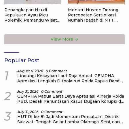
Penangkapan Hiu di
Menteri Nusron Dorong
Kepulauan Ayau Picu
Percepatan Sertipikasi
Polemik, Pemandu Wisata:
Rumah Ibadah di NTT,
Jangan Korbankan Masa
Target Jadi Kado Natal bagi
Depan Raja Ampat
Masyarakat
View More
Popular Post
1
August 6, 2026
0 Comment
Lindungi Kekayaan Laut Raja Ampat, GEMPHA
Apresiasi Langkah Ditpolairud Polda Papua Barat
Daya
2
July 31, 2026
0 Comment
GEMPHA Papua Barat Daya Apresiasi Kinerja Polda
PBD, Desak Penuntasan Kasus Dugaan Korupsi di
Sekretariat DPR Papua Barat Daya
3
July 31, 2026
0 Comment
HUT RI ke-81 Jadi Momentum Persatuan, Distrik
Salawati Tengah Gelar Lomba Olahraga, Seni, dan
Budaya