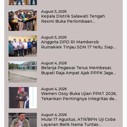
Transformasi Pendidikan
August 5, 2026
Kepala Distrik Salawati Tengah
Resmi Buka Perlombaan
menyongsong HUT RI ke-81,
Sportivitas Jadi Pesan Utama
August 5, 2026
Anggota DPD RI Mamberob
Rumakiek Tinjau SDN 17 Yellu, Siap
Bantu Kebutuhan Siswa Baru dan
Anak Kurang Mampu
August 4, 2026
Belanja Pegawai Terus Membesar,
Bupati Raja Ampat Ajak PPPK Jaga
Kepercayaan Publik
August 4, 2026
Wamen Ossy Buka Ujian PPAT 2026,
Tekankan Pentingnya Integritas dan
Profesionalisme dalam Layanan
Pertanahan
August 4, 2026
Mulai 17 Agustus, ATR/BPN Uji Coba
Layanan Balik Nama Tuntas