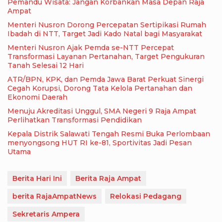
Pemandu Wisata: Jangan Korbankan Masa Depan Raja
Ampat
Menteri Nusron Dorong Percepatan Sertipikasi Rumah
Ibadah di NTT, Target Jadi Kado Natal bagi Masyarakat
Menteri Nusron Ajak Pemda se-NTT Percepat
Transformasi Layanan Pertanahan, Target Pengukuran
Tanah Selesai 12 Hari
ATR/BPN, KPK, dan Pemda Jawa Barat Perkuat Sinergi
Cegah Korupsi, Dorong Tata Kelola Pertanahan dan
Ekonomi Daerah
Menuju Akreditasi Unggul, SMA Negeri 9 Raja Ampat
Perlihatkan Transformasi Pendidikan
Kepala Distrik Salawati Tengah Resmi Buka Perlombaan
menyongsong HUT RI ke-81, Sportivitas Jadi Pesan
Utama
Berita Hari Ini
Berita Raja Ampat
berita RajaAmpatNews
Relokasi Pedagang
Sekretaris Ampera