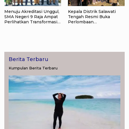
Menuju Akreditasi Unggul,
Kepala Distrik Salawati
SMA Negeri 9 Raja Ampat
Tengah Resmi Buka
Perlihatkan Transformasi
Perlombaan
Pendidikan
menyongsong HUT RI ke-
81, Sportivitas Jadi Pesan
Utama
Berita Terbaru
Kumpulan Berita Terbaru