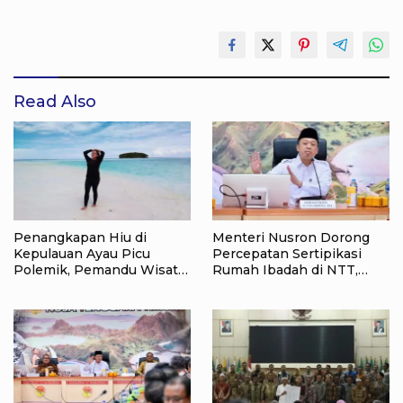
Read Also
Penangkapan Hiu di
Menteri Nusron Dorong
Kepulauan Ayau Picu
Percepatan Sertipikasi
Polemik, Pemandu Wisata:
Rumah Ibadah di NTT,
Jangan Korbankan Masa
Target Jadi Kado Natal bagi
Depan Raja Ampat
Masyarakat