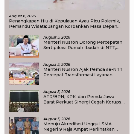
August 6, 2026
Penangkapan Hiu di Kepulauan Ayau Picu Polemik,
Pemandu Wisata: Jangan Korbankan Masa Depan
Raja Ampat
August 5, 2026
Menteri Nusron Dorong Percepatan
Sertipikasi Rumah Ibadah di NTT,
Target Jadi Kado Natal bagi
Masyarakat
August 5, 2026
Menteri Nusron Ajak Pemda se-NTT
Percepat Transformasi Layanan
Pertanahan, Target Pengukuran
Tanah Selesai 12 Hari
August 5, 2026
ATR/BPN, KPK, dan Pemda Jawa
Barat Perkuat Sinergi Cegah Korupsi,
Dorong Tata Kelola Pertanahan dan
Ekonomi Daerah
August 5, 2026
Menuju Akreditasi Unggul, SMA
Negeri 9 Raja Ampat Perlihatkan