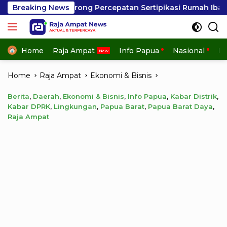
Skip
 Percepatan Sertipikasi Rumah Ibadah di NTT, Target Jadi 
Breaking News
to
content
Home
Raja Ampat
Info Papua
Nasional
In
Home
Raja Ampat
Ekonomi & Bisnis
Berita
,
Daerah
,
Ekonomi & Bisnis
,
Info Papua
,
Kabar Distrik
,
Kabar DPRK
,
Lingkungan
,
Papua Barat
,
Papua Barat Daya
,
Raja Ampat