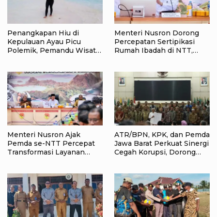
Penangkapan Hiu di
Menteri Nusron Dorong
Kepulauan Ayau Picu
Percepatan Sertipikasi
Polemik, Pemandu Wisata:
Rumah Ibadah di NTT,
Jangan Korbankan Masa
Target Jadi Kado Natal bagi
Depan Raja Ampat
Masyarakat
Menteri Nusron Ajak
ATR/BPN, KPK, dan Pemda
Pemda se-NTT Percepat
Jawa Barat Perkuat Sinergi
Transformasi Layanan
Cegah Korupsi, Dorong
Pertanahan, Target
Tata Kelola Pertanahan
Pengukuran Tanah Selesai
dan Ekonomi Daerah
12 Hari