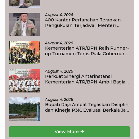
Maksimal 10 Hari di 15 Kantor
Pertanahan
August 4, 2026
400 Kantor Pertanahan Terapkan
Pengukuran Terjadwal, Menteri
Nusron: Warga Kini Dapat Kepastian
Layanan
August 4, 2026
Kementerian ATR/BPN Raih Runner-
up Turnamen Tenis Piala Gubernur
DKI Jakarta 2026
August 4, 2026
Perkuat Sinergi Antarinstansi,
Kementerian ATR/BPN Ambil Bagian
dalam Turnamen Tenis Piala
Gubernur DKI Jakarta 2026
August 4, 2026
Bupati Raja Ampat Tegaskan Disiplin
dan Kinerja P3K, Evaluasi Berkala Jadi
Dasar Pembinaan Aparatur
View More