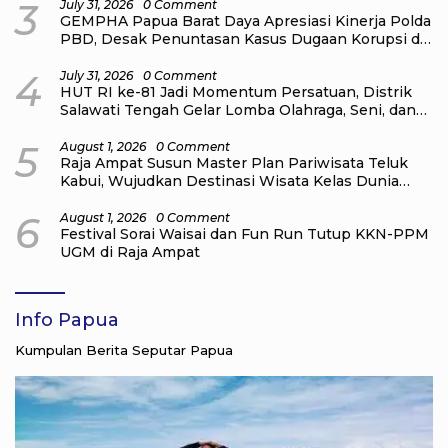
3
July 31, 2026
0 Comment
GEMPHA Papua Barat Daya Apresiasi Kinerja Polda
PBD, Desak Penuntasan Kasus Dugaan Korupsi di
Sekretariat DPR Papua Barat Daya
4
July 31, 2026
0 Comment
HUT RI ke-81 Jadi Momentum Persatuan, Distrik
Salawati Tengah Gelar Lomba Olahraga, Seni, dan
Budaya
5
August 1, 2026
0 Comment
Raja Ampat Susun Master Plan Pariwisata Teluk
Kabui, Wujudkan Destinasi Wisata Kelas Dunia
yang Berkelanjutan
6
August 1, 2026
0 Comment
Festival Sorai Waisai dan Fun Run Tutup KKN-PPM
UGM di Raja Ampat
Info Papua
Kumpulan Berita Seputar Papua