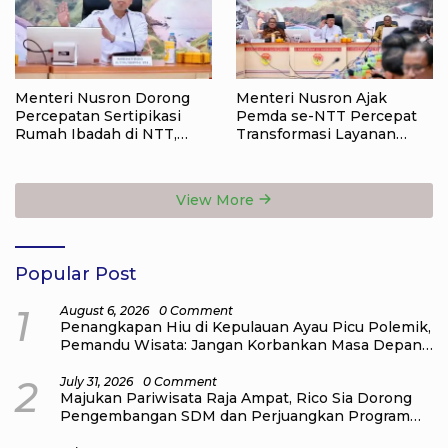
Menteri Nusron Dorong
Menteri Nusron Ajak
Percepatan Sertipikasi
Pemda se-NTT Percepat
Rumah Ibadah di NTT,
Transformasi Layanan
Target Jadi Kado Natal bagi
Pertanahan, Target
Masyarakat
Pengukuran Tanah Selesai
12 Hari
View More
Popular Post
1
August 6, 2026
0 Comment
Penangkapan Hiu di Kepulauan Ayau Picu Polemik,
Pemandu Wisata: Jangan Korbankan Masa Depan
Raja Ampat
2
July 31, 2026
0 Comment
Majukan Pariwisata Raja Ampat, Rico Sia Dorong
Pengembangan SDM dan Perjuangkan Program
dari Pusat