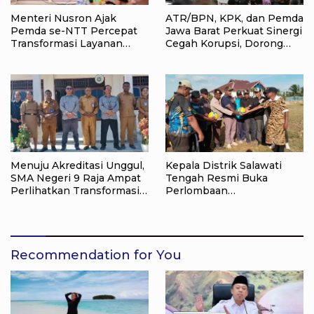
Menteri Nusron Ajak
ATR/BPN, KPK, dan Pemda
Pemda se-NTT Percepat
Jawa Barat Perkuat Sinergi
Transformasi Layanan
Cegah Korupsi, Dorong
Pertanahan, Target
Tata Kelola Pertanahan
Pengukuran Tanah Selesai
dan Ekonomi Daerah
12 Hari
Menuju Akreditasi Unggul,
Kepala Distrik Salawati
SMA Negeri 9 Raja Ampat
Tengah Resmi Buka
Perlihatkan Transformasi
Perlombaan
Pendidikan
menyongsong HUT RI ke-
81, Sportivitas Jadi Pesan
Utama
Recommendation for You