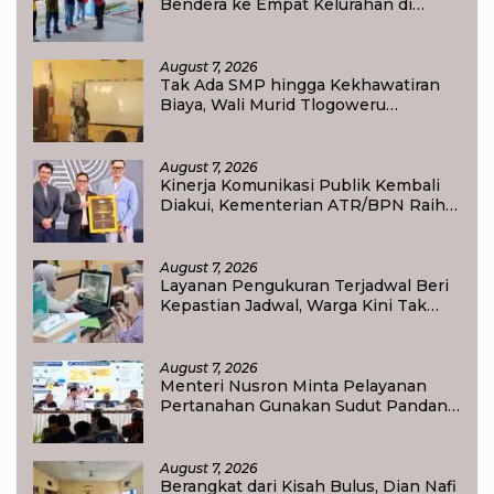
Bendera ke Empat Kelurahan di
Waisai
August 7, 2026
Tak Ada SMP hingga Kekhawatiran
Biaya, Wali Murid Tlogoweru
Didorong Tak Menyerah pada
Pendidikan Anak
August 7, 2026
Kinerja Komunikasi Publik Kembali
Diakui, Kementerian ATR/BPN Raih
Popular Government Institutions
Award 2026
August 7, 2026
Layanan Pengukuran Terjadwal Beri
Kepastian Jadwal, Warga Kini Tak
Lagi Lama Menunggu Ukur Tanah
August 7, 2026
Menteri Nusron Minta Pelayanan
Pertanahan Gunakan Sudut Pandang
Masyarakat
August 7, 2026
Berangkat dari Kisah Bulus, Dian Nafi