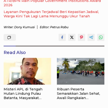
ATR/BPN Raih Popular Government Institutions Award
2026
Layanan Pengukuran Terjadwal Beri Kepastian Jadwal,
Warga Kini Tak Lagi Lama Menunggu Ukur Tanah
Writer: Dony Kumuai
Editor: Petrus Rabu
Read Also
Misteri APL di Tengah
Ribuan Peserta
Hutan Lindung Pulau
Semarakkan Jalan Sehat,
Batanta, Masyarakat
Awali Rangkaian
Pertanyakan Status Tata
Peringatan HUT ke-81
Ruang di Raja Ampat
Kemerdekaan RI di Raja