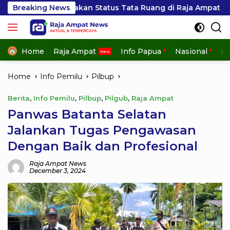
Skip
yakan Status Tata Ruang di Raja Ampat
Breaking News
Ribuan Peser
to
content
Home
Raja Ampat
Info Papua
Nasional
In
Home
Info Pemilu
Pilbup
Berita
,
Info Pemilu
,
Pilbup
,
Pilgub
,
Raja Ampat
Panwas Batanta Selatan
Jalankan Tugas Pengawasan
Dengan Baik dan Profesional
Raja Ampat News
December 3, 2024