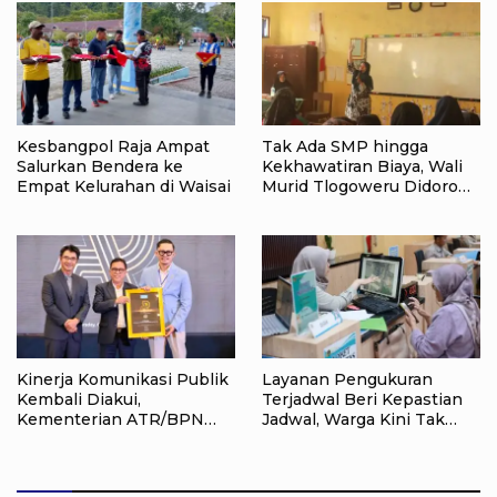
Ampat
Kesbangpol Raja Ampat
Tak Ada SMP hingga
Salurkan Bendera ke
Kekhawatiran Biaya, Wali
Empat Kelurahan di Waisai
Murid Tlogoweru Didorong
Tak Menyerah pada
Pendidikan Anak
Kinerja Komunikasi Publik
Layanan Pengukuran
Kembali Diakui,
Terjadwal Beri Kepastian
Kementerian ATR/BPN
Jadwal, Warga Kini Tak
Raih Popular Government
Lagi Lama Menunggu Ukur
Institutions Award 2026
Tanah