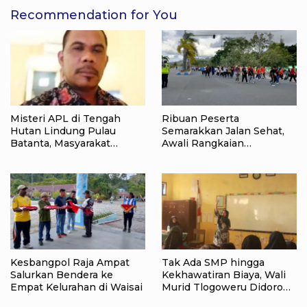
Recommendation for You
Misteri APL di Tengah
Ribuan Peserta
Hutan Lindung Pulau
Semarakkan Jalan Sehat,
Batanta, Masyarakat
Awali Rangkaian
Pertanyakan Status Tata
Peringatan HUT ke-81
Ruang di Raja Ampat
Kemerdekaan RI di Raja
Ampat
Kesbangpol Raja Ampat
Tak Ada SMP hingga
Salurkan Bendera ke
Kekhawatiran Biaya, Wali
Empat Kelurahan di Waisai
Murid Tlogoweru Didorong
Tak Menyerah pada