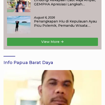
Lindungi Kekayaan Laut Raja Ampat,
GEMPHA Apresiasi Langkah
Ditpolairud Polda Papua Barat Daya
August 6, 2026
Penangkapan Hiu di Kepulauan Ayau
Picu Polemik, Pemandu Wisata:
Jangan Korbankan Masa Depan Raja
Ampat
View More
Info Papua Barat Daya