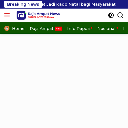
Skip
, Target Jadi Kado Natal bagi Masyarakat
Breaking News
Menteri N
to
content
Home
Raja Ampat
Info Papua
Nasional
In