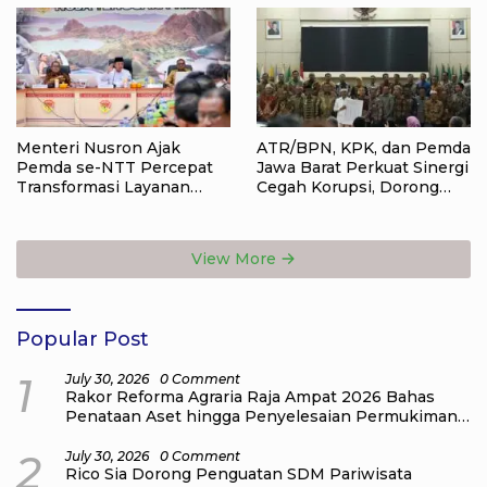
Menteri Nusron Ajak
ATR/BPN, KPK, dan Pemda
Pemda se-NTT Percepat
Jawa Barat Perkuat Sinergi
Transformasi Layanan
Cegah Korupsi, Dorong
Pertanahan, Target
Tata Kelola Pertanahan
Pengukuran Tanah Selesai
dan Ekonomi Daerah
12 Hari
View More
Popular Post
1
July 30, 2026
0 Comment
Rakor Reforma Agraria Raja Ampat 2026 Bahas
Penataan Aset hingga Penyelesaian Permukiman
dalam Kawasan Hutan
2
July 30, 2026
0 Comment
Rico Sia Dorong Penguatan SDM Pariwisata