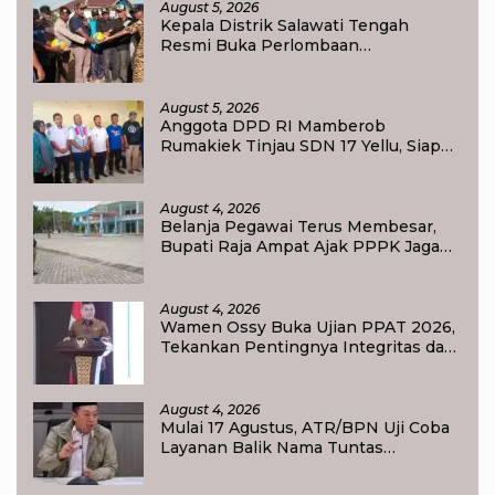
August 5, 2026
Kepala Distrik Salawati Tengah
Resmi Buka Perlombaan
menyongsong HUT RI ke-81,
Sportivitas Jadi Pesan Utama
August 5, 2026
Anggota DPD RI Mamberob
Rumakiek Tinjau SDN 17 Yellu, Siap
Bantu Kebutuhan Siswa Baru dan
Anak Kurang Mampu
August 4, 2026
Belanja Pegawai Terus Membesar,
Bupati Raja Ampat Ajak PPPK Jaga
Kepercayaan Publik
August 4, 2026
Wamen Ossy Buka Ujian PPAT 2026,
Tekankan Pentingnya Integritas dan
Profesionalisme dalam Layanan
Pertanahan
August 4, 2026
Mulai 17 Agustus, ATR/BPN Uji Coba
Layanan Balik Nama Tuntas
Maksimal 10 Hari di 15 Kantor
Pertanahan