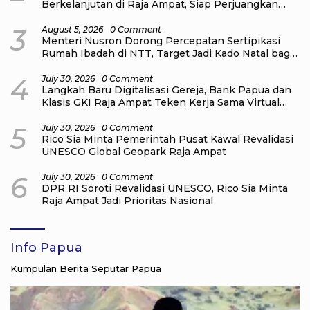
Berkelanjutan di Raja Ampat, Siap Perjuangkan
Program Nasional untuk Pelaku Wisata
3
August 5, 2026
0 Comment
Menteri Nusron Dorong Percepatan Sertipikasi
Rumah Ibadah di NTT, Target Jadi Kado Natal bagi
Masyarakat
4
July 30, 2026
0 Comment
Langkah Baru Digitalisasi Gereja, Bank Papua dan
Klasis GKI Raja Ampat Teken Kerja Sama Virtual
Account
5
July 30, 2026
0 Comment
Rico Sia Minta Pemerintah Pusat Kawal Revalidasi
UNESCO Global Geopark Raja Ampat
6
July 30, 2026
0 Comment
DPR RI Soroti Revalidasi UNESCO, Rico Sia Minta
Raja Ampat Jadi Prioritas Nasional
Info Papua
Kumpulan Berita Seputar Papua