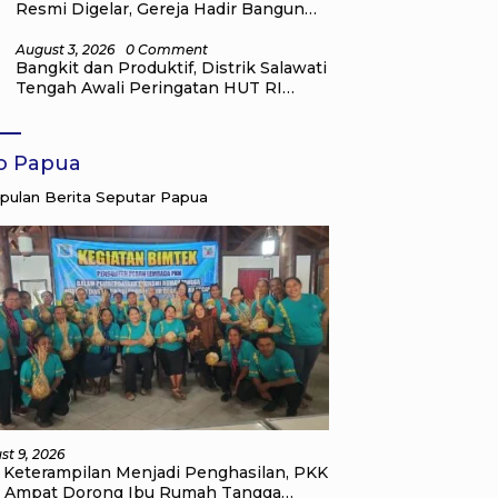
Resmi Digelar, Gereja Hadir Bangun
Karakter dan Prestasi Anak Muda
August 3, 2026
0 Comment
Bangkit dan Produktif, Distrik Salawati
Tengah Awali Peringatan HUT RI
dengan Parade Merah Putih
fo Papua
ulan Berita Seputar Papua
st 9, 2026
i Keterampilan Menjadi Penghasilan, PKK
a Ampat Dorong Ibu Rumah Tangga