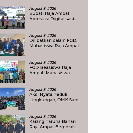
angga Bangkitkan Ekonomi Keluarga
August 8, 2026
Bupati Raja Ampat
Apresiasi Digitalisasi
Keuangan Daerah, SP2D
Online dan KKPD Dinilai
Perkuat Tata Kelola
August 8, 2026
APBD
Dilibatkan dalam FGD,
Mahasiswa Raja Ampat
Sorong Raya Apresiasi
Komitmen Dinas
Pendidikan Raja Ampat
August 8, 2026
FGD Beasiswa Raja
Ampat: Mahasiswa
Sepakati Standar
Akademik dan
Administrasi
August 8, 2026
Aksi Nyata Peduli
Lingkungan, OMK Santo
Carlo Acutis Raja Ampat,
Kumpulkan 40 Kantong
Sampah di Pantai WTC
August 8, 2026
Karang Taruna Bahari
Raja Ampat Bergerak
dari Sekolah, Bangun