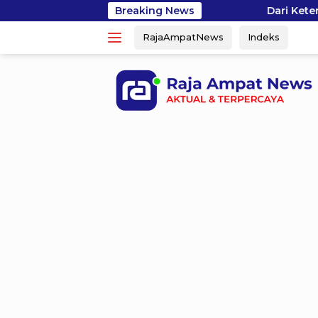
Skip
Breaking News
Dari Keterampilan Menjadi Penghas
to
RajaAmpatNews
Indeks
content