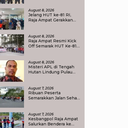
Generasi Peduli
Lingkungan
August 8, 2026
Jelang HUT ke-81 RI,
Raja Ampat Gerakkan
Pelajar Pilah Sampah,
Semangat Kemerdekaan
Didorong Lewat Aksi
August 8, 2026
Lingkungan
Raja Ampat Resmi Kick
Off Semarak HUT Ke-81
RI, Jalan Santai
Kobarkan Semangat
Persatuan dan
August 8, 2026
Nasionalisme
Misteri APL di Tengah
Hutan Lindung Pulau
Batanta, Masyarakat
Pertanyakan Status Tata
Ruang di Raja Ampat
August 7, 2026
Ribuan Peserta
Semarakkan Jalan Sehat,
Awali Rangkaian
Peringatan HUT ke-81
Kemerdekaan RI di Raja
August 7, 2026
Ampat
Kesbangpol Raja Ampat
Salurkan Bendera ke