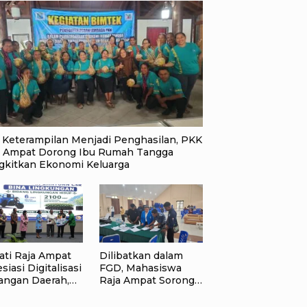
i Keterampilan Menjadi Penghasilan, PKK
a Ampat Dorong Ibu Rumah Tangga
gkitkan Ekonomi Keluarga
ati Raja Ampat
Dilibatkan dalam
siasi Digitalisasi
FGD, Mahasiswa
angan Daerah,
Raja Ampat Sorong
D Online dan
Raya Apresiasi
D Dinilai
Komitmen Dinas