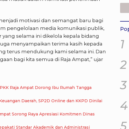
Perk
AP
menjadi motivasi dan semangat baru bagi
am pengelolaan media komunikasi publik,
Pop
yang selama ini dikelola kepala bidang
1
 juga menyampaikan terima kasih kepada
ng terus mendukung kami selama ini. Dan
an bagi kita semua di Raja Ampat,” ujar
2
3
, PKK Raja Ampat Dorong Ibu Rumah Tangga
i Keuangan Daerah, SP2D Online dan KKPD Dinilai
4
Ampat Sorong Raya Apresiasi Komitmen Dinas
5
pakati Standar Akademik dan Administrasi