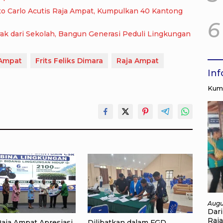
to Carlo Acutis Raja Ampat, Kumpulkan 40 Kantong
6
ak dari Sekolah, Bangun Generasi Peduli Lingkungan
 Ampat
Frits Feliks Dimara
Raja Ampat
In
Kump
Augu
Dar
Raj
Raja Ampat Apresiasi
Dilibatkan dalam FGD,