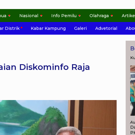
pua
Nasional
Info Pemilu
Olahraga
Artike
r Distrik
Kabar Kampung
Galeri
Advetorial
Abo
B
Ku
aian Diskominfo Raja
Au
Da
P