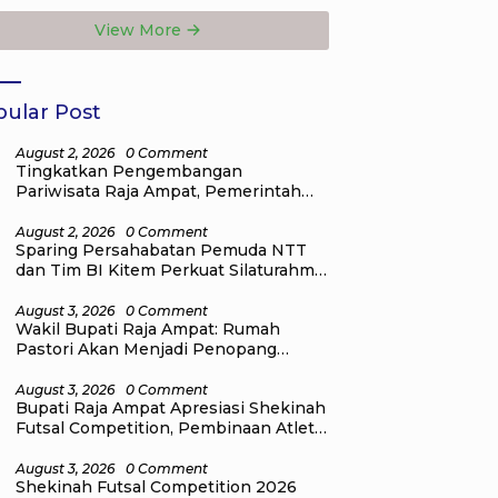
uat Tata Kelola
Pendidikan Raja
View More
BD
Ampat
ular Post
August 2, 2026
0 Comment
Tingkatkan Pengembangan
Pariwisata Raja Ampat, Pemerintah
Pusat Salurkan Bantuan kepada
Pengelola Homestay di Kampung Go
August 2, 2026
0 Comment
Sparing Persahabatan Pemuda NTT
Distrik Tiplol Mayalibit
dan Tim BI Kitem Perkuat Silaturahmi
Generasi Muda Di Raja Ampat
August 3, 2026
0 Comment
Wakil Bupati Raja Ampat: Rumah
Pastori Akan Menjadi Penopang
Pelayanan dan Pembinaan Jemaat
August 3, 2026
0 Comment
Bupati Raja Ampat Apresiasi Shekinah
Futsal Competition, Pembinaan Atlet
Dimulai Sejak Dini
August 3, 2026
0 Comment
Shekinah Futsal Competition 2026