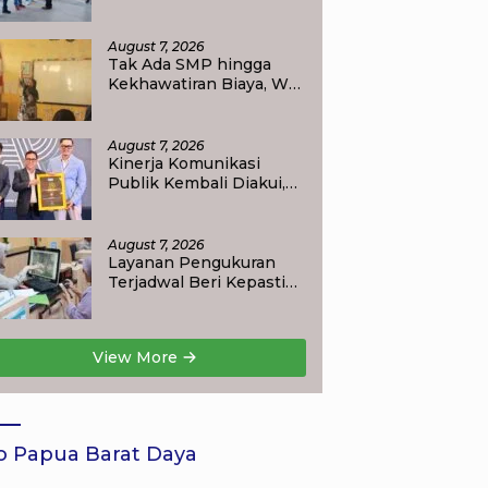
Empat Kelurahan di
Waisai
August 7, 2026
Tak Ada SMP hingga
Kekhawatiran Biaya, Wali
Murid Tlogoweru
Didorong Tak Menyerah
pada Pendidikan Anak
August 7, 2026
Kinerja Komunikasi
Publik Kembali Diakui,
Kementerian ATR/BPN
Raih Popular
Government Institutions
August 7, 2026
Award 2026
Layanan Pengukuran
Terjadwal Beri Kepastian
Jadwal, Warga Kini Tak
Lagi Lama Menunggu
Ukur Tanah
View More
o Papua Barat Daya