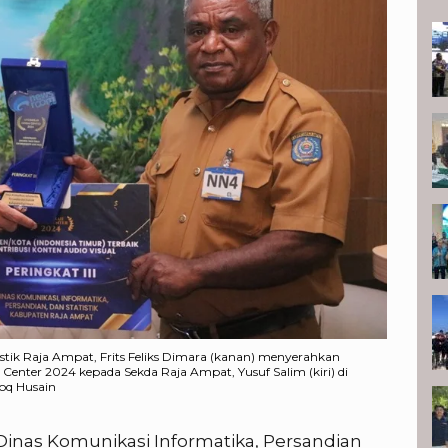
T
stik Raja Ampat, Frits Feliks Dimara (kanan) menyerahkan
nter 2024 kepada Sekda Raja Ampat, Yusuf Salim (kiri) di
roq Husain
Dinas Komunikasi Informatika, Persandian