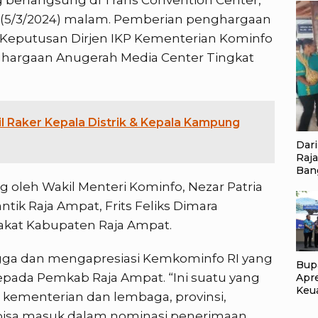
a (5/3/2024) malam. Pemberian penghargaan
t Keputusan Dirjen IKP Kementerian Kominfo
hargaan Anugerah Media Center Tingkat
il Raker Kepala Distrik & Kepala Kampung
Dar
Raj
Ban
oleh Wakil Menteri Kominfo, Nezar Patria
tik Raja Ampat, Frits Feliks Dimara
akat Kabupaten Raja Ampat.
ngga dan mengapresiasi Kemkominfo RI yang
Bup
pada Pemkab Raja Ampat. “Ini suatu yang
Apre
Keu
an kementerian dan lembaga, provinsi,
SP2
 bisa masuk dalam nominasi penerimaan
KKP