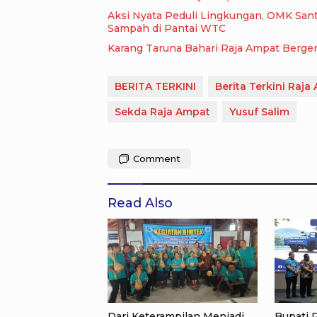
Aksi Nyata Peduli Lingkungan, OMK San
Sampah di Pantai WTC
Karang Taruna Bahari Raja Ampat Berger
BERITA TERKINI
Berita Terkini Raja
Sekda Raja Ampat
Yusuf Salim
Comment
Read Also
Dari Keterampilan Menjadi
Bupati 