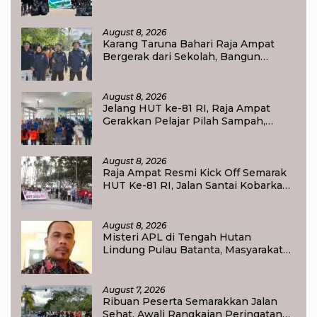
Kumpulkan 40 Kantong Sampah di
Pantai WTC
August 8, 2026
Karang Taruna Bahari Raja Ampat
Bergerak dari Sekolah, Bangun
Generasi Peduli Lingkungan
August 8, 2026
Jelang HUT ke-81 RI, Raja Ampat
Gerakkan Pelajar Pilah Sampah,
Semangat Kemerdekaan Didorong
Lewat Aksi Lingkungan
August 8, 2026
Raja Ampat Resmi Kick Off Semarak
HUT Ke-81 RI, Jalan Santai Kobarkan
Semangat Persatuan dan
Nasionalisme
August 8, 2026
Misteri APL di Tengah Hutan
Lindung Pulau Batanta, Masyarakat
Pertanyakan Status Tata Ruang di
Raja Ampat
August 7, 2026
Ribuan Peserta Semarakkan Jalan
Sehat, Awali Rangkaian Peringatan