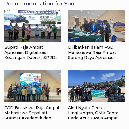
Recommendation for You
Bupati Raja Ampat
Dilibatkan dalam FGD,
Apresiasi Digitalisasi
Mahasiswa Raja Ampat
Keuangan Daerah, SP2D
Sorong Raya Apresiasi
Online dan KKPD Dinilai
Komitmen Dinas
Perkuat Tata Kelola APBD
Pendidikan Raja Ampat
FGD Beasiswa Raja Ampat:
Aksi Nyata Peduli
Mahasiswa Sepakati
Lingkungan, OMK Santo
Standar Akademik dan
Carlo Acutis Raja Ampat,
Administrasi
Kumpulkan 40 Kantong
Sampah di Pantai WTC