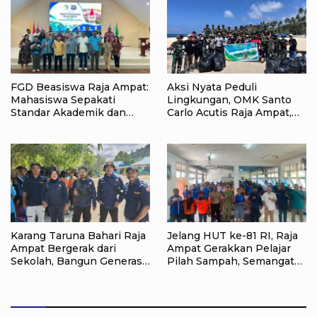
FGD Beasiswa Raja Ampat:
Aksi Nyata Peduli
Mahasiswa Sepakati
Lingkungan, OMK Santo
Standar Akademik dan
Carlo Acutis Raja Ampat,
Administrasi
Kumpulkan 40 Kantong
Sampah di Pantai WTC
Karang Taruna Bahari Raja
Jelang HUT ke-81 RI, Raja
Ampat Bergerak dari
Ampat Gerakkan Pelajar
Sekolah, Bangun Generasi
Pilah Sampah, Semangat
Peduli Lingkungan
Kemerdekaan Didorong
Lewat Aksi Lingkungan