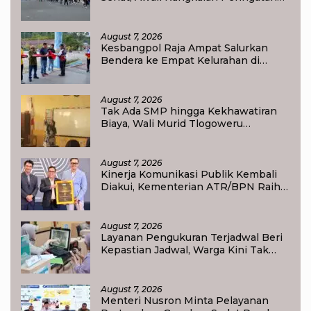
HUT ke-81 Kemerdekaan RI di Raja
Ampat
August 7, 2026
Kesbangpol Raja Ampat Salurkan
Bendera ke Empat Kelurahan di
Waisai
August 7, 2026
Tak Ada SMP hingga Kekhawatiran
Biaya, Wali Murid Tlogoweru
Didorong Tak Menyerah pada
Pendidikan Anak
August 7, 2026
Kinerja Komunikasi Publik Kembali
Diakui, Kementerian ATR/BPN Raih
Popular Government Institutions
Award 2026
August 7, 2026
Layanan Pengukuran Terjadwal Beri
Kepastian Jadwal, Warga Kini Tak
Lagi Lama Menunggu Ukur Tanah
August 7, 2026
Menteri Nusron Minta Pelayanan