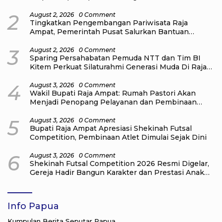
untuk Masyarakat
2
August 2, 2026
0 Comment
Tingkatkan Pengembangan Pariwisata Raja
Ampat, Pemerintah Pusat Salurkan Bantuan
kepada Pengelola Homestay di Kampung Go
Distrik Tiplol Mayalibit
3
August 2, 2026
0 Comment
Sparing Persahabatan Pemuda NTT dan Tim BI
Kitem Perkuat Silaturahmi Generasi Muda Di Raja
Ampat
4
August 3, 2026
0 Comment
Wakil Bupati Raja Ampat: Rumah Pastori Akan
Menjadi Penopang Pelayanan dan Pembinaan
Jemaat
5
August 3, 2026
0 Comment
Bupati Raja Ampat Apresiasi Shekinah Futsal
Competition, Pembinaan Atlet Dimulai Sejak Dini
6
August 3, 2026
0 Comment
Shekinah Futsal Competition 2026 Resmi Digelar,
Gereja Hadir Bangun Karakter dan Prestasi Anak
Muda
Info Papua
Kumpulan Berita Seputar Papua