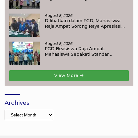
Online dan KKPD Dinilai Perkuat
Tata Kelola APBD
August 8, 2026
Dilibatkan dalam FGD, Mahasiswa
Raja Ampat Sorong Raya Apresiasi
Komitmen Dinas Pendidikan Raja
Ampat
August 8, 2026
FGD Beasiswa Raja Ampat:
Mahasiswa Sepakati Standar
Akademik dan Administrasi
View More
Archives
Archives