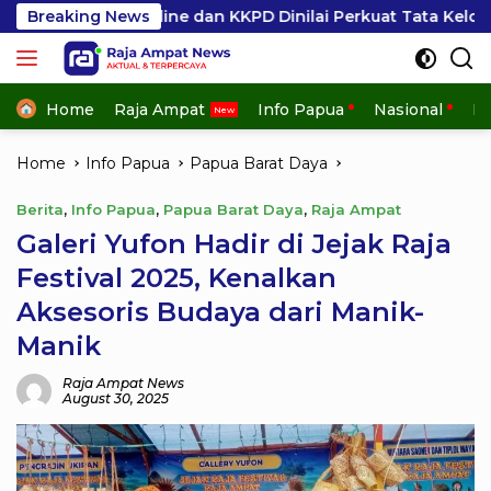
Skip
2D Online dan KKPD Dinilai Perkuat Tata Kelola APBD
Breaking News
to
content
Home
Raja Ampat
Info Papua
Nasional
In
Home
Info Papua
Papua Barat Daya
Berita
,
Info Papua
,
Papua Barat Daya
,
Raja Ampat
Galeri Yufon Hadir di Jejak Raja
Festival 2025, Kenalkan
Aksesoris Budaya dari Manik-
Manik
Raja Ampat News
August 30, 2025