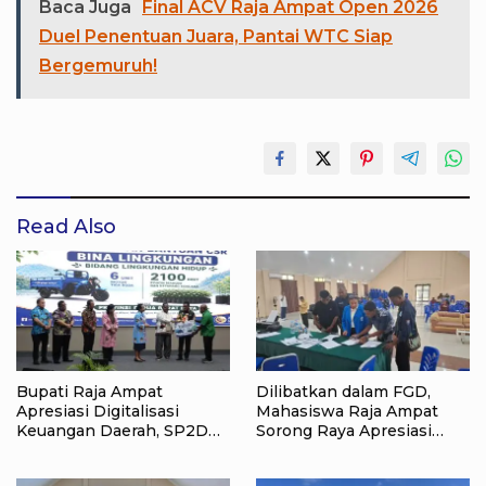
Baca Juga
Final ACV Raja Ampat Open 2026
Duel Penentuan Juara, Pantai WTC Siap
Bergemuruh!
Read Also
Bupati Raja Ampat
Dilibatkan dalam FGD,
Apresiasi Digitalisasi
Mahasiswa Raja Ampat
Keuangan Daerah, SP2D
Sorong Raya Apresiasi
Online dan KKPD Dinilai
Komitmen Dinas
Perkuat Tata Kelola APBD
Pendidikan Raja Ampat