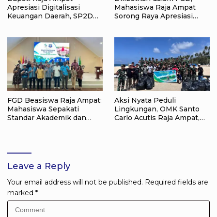
Apresiasi Digitalisasi
Mahasiswa Raja Ampat
Keuangan Daerah, SP2D
Sorong Raya Apresiasi
Online dan KKPD Dinilai
Komitmen Dinas
Perkuat Tata Kelola APBD
Pendidikan Raja Ampat
FGD Beasiswa Raja Ampat:
Aksi Nyata Peduli
Mahasiswa Sepakati
Lingkungan, OMK Santo
Standar Akademik dan
Carlo Acutis Raja Ampat,
Administrasi
Kumpulkan 40 Kantong
Sampah di Pantai WTC
Leave a Reply
Your email address will not be published.
Required fields are
marked
*