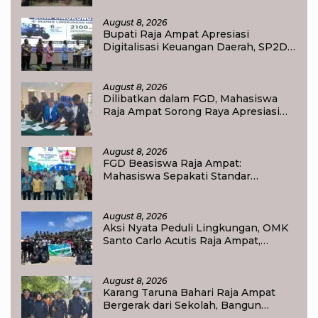
Bangkitkan Ekonomi Keluarga
August 8, 2026
Bupati Raja Ampat Apresiasi
Digitalisasi Keuangan Daerah, SP2D
Online dan KKPD Dinilai Perkuat
Tata Kelola APBD
August 8, 2026
Dilibatkan dalam FGD, Mahasiswa
Raja Ampat Sorong Raya Apresiasi
Komitmen Dinas Pendidikan Raja
Ampat
August 8, 2026
FGD Beasiswa Raja Ampat:
Mahasiswa Sepakati Standar
Akademik dan Administrasi
August 8, 2026
Aksi Nyata Peduli Lingkungan, OMK
Santo Carlo Acutis Raja Ampat,
Kumpulkan 40 Kantong Sampah di
Pantai WTC
August 8, 2026
Karang Taruna Bahari Raja Ampat
Bergerak dari Sekolah, Bangun
Generasi Peduli Lingkungan