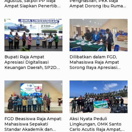
Agustus, Satpol PP Raja
Penghasilan, PKK Raja
Ampat Siapkan Penertiban
Ampat Dorong Ibu Rumah
Pasar Lama Waisai
Tangga Bangkitkan
Ekonomi Keluarga
Bupati Raja Ampat
Dilibatkan dalam FGD,
Apresiasi Digitalisasi
Mahasiswa Raja Ampat
Keuangan Daerah, SP2D
Sorong Raya Apresiasi
Online dan KKPD Dinilai
Komitmen Dinas
Perkuat Tata Kelola APBD
Pendidikan Raja Ampat
FGD Beasiswa Raja Ampat:
Aksi Nyata Peduli
Mahasiswa Sepakati
Lingkungan, OMK Santo
Standar Akademik dan
Carlo Acutis Raja Ampat,