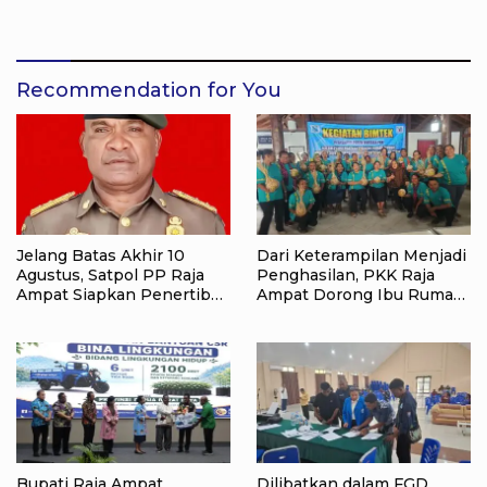
Administrasi
Kumpulkan 40 Kantong
Sampah di Pantai WTC
Recommendation for You
Jelang Batas Akhir 10
Dari Keterampilan Menjadi
Agustus, Satpol PP Raja
Penghasilan, PKK Raja
Ampat Siapkan Penertiban
Ampat Dorong Ibu Rumah
Pasar Lama Waisai
Tangga Bangkitkan
Ekonomi Keluarga
Bupati Raja Ampat
Dilibatkan dalam FGD,