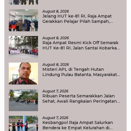
August 8, 2026
Jelang HUT ke-81 RI, Raja Ampat
Gerakkan Pelajar Pilah Sampah,
Semangat Kemerdekaan Didorong
Lewat Aksi Lingkungan
August 8, 2026
Raja Ampat Resmi Kick Off Semarak
HUT Ke-81 RI, Jalan Santai Kobarkan
Semangat Persatuan dan
Nasionalisme
August 8, 2026
Misteri APL di Tengah Hutan
Lindung Pulau Batanta, Masyarakat
Pertanyakan Status Tata Ruang di
Raja Ampat
August 7, 2026
Ribuan Peserta Semarakkan Jalan
Sehat, Awali Rangkaian Peringatan
HUT ke-81 Kemerdekaan RI di Raja
Ampat
August 7, 2026
Kesbangpol Raja Ampat Salurkan
Bendera ke Empat Kelurahan di