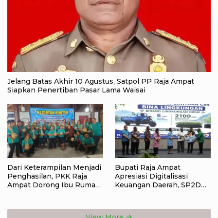
Jelang Batas Akhir 10 Agustus, Satpol PP Raja Ampat
Siapkan Penertiban Pasar Lama Waisai
Dari Keterampilan Menjadi
Bupati Raja Ampat
Penghasilan, PKK Raja
Apresiasi Digitalisasi
Ampat Dorong Ibu Rumah
Keuangan Daerah, SP2D
Tangga Bangkitkan
Online dan KKPD Dinilai
Ekonomi Keluarga
Perkuat Tata Kelola APBD
View More