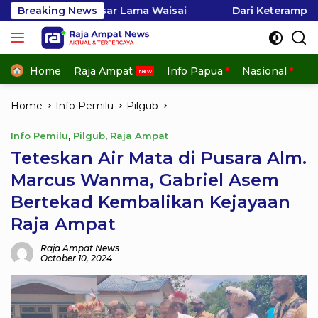
Skip
ar Lama Waisai
Breaking News
Dari Keterampilan Menjadi Penghasi
to
content
Home
Raja Ampat
Info Papua
Nasional
In
Home
Info Pemilu
Pilgub
Info Pemilu
,
Pilgub
,
Raja Ampat
Teteskan Air Mata di Pusara Alm.
Marcus Wanma, Gabriel Asem
Bertekad Kembalikan Kejayaan
Raja Ampat
Raja Ampat News
October 10, 2024