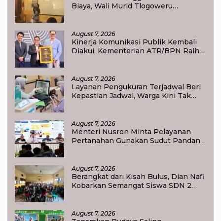
Biaya, Wali Murid Tlogoweru
Didorong Tak Menyerah pada
Pendidikan Anak
August 7, 2026
Kinerja Komunikasi Publik Kembali
Diakui, Kementerian ATR/BPN Raih
Popular Government Institutions
Award 2026
August 7, 2026
Layanan Pengukuran Terjadwal Beri
Kepastian Jadwal, Warga Kini Tak
Lagi Lama Menunggu Ukur Tanah
August 7, 2026
Menteri Nusron Minta Pelayanan
Pertanahan Gunakan Sudut Pandang
Masyarakat
August 7, 2026
Berangkat dari Kisah Bulus, Dian Nafi
Kobarkan Semangat Siswa SDN 2
Tlogoweru untuk Melanjutkan
Pendidikan
August 7, 2026