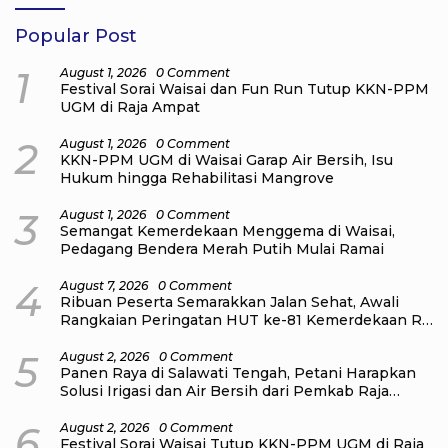
Popular Post
1
August 1, 2026
0 Comment
Festival Sorai Waisai dan Fun Run Tutup KKN-PPM
UGM di Raja Ampat
2
August 1, 2026
0 Comment
KKN-PPM UGM di Waisai Garap Air Bersih, Isu
Hukum hingga Rehabilitasi Mangrove
3
August 1, 2026
0 Comment
Semangat Kemerdekaan Menggema di Waisai,
Pedagang Bendera Merah Putih Mulai Ramai
4
August 7, 2026
0 Comment
Ribuan Peserta Semarakkan Jalan Sehat, Awali
Rangkaian Peringatan HUT ke-81 Kemerdekaan RI
di Raja Ampat
5
August 2, 2026
0 Comment
Panen Raya di Salawati Tengah, Petani Harapkan
Solusi Irigasi dan Air Bersih dari Pemkab Raja
Ampat
6
August 2, 2026
0 Comment
Festival Sorai Waisai Tutup KKN-PPM UGM di Raja