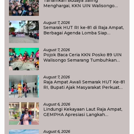
Tanamkan Budaya Saling
Menghargai, KKN UIN Walisongo
Edukasi 50 Siswa MI Muabbidin
tentang Bahaya Bullying
August 7, 2026
Semarak HUT RI ke-81 di Raja Ampat,
Berbagai Agenda Lomba Siap
Meriahkan Waisai
August 7, 2026
Pojok Baca Ceria KKN Posko 89 UIN
Walisongo Semarang Tumbuhkan
Minat Baca Anak Desa Sukorejo
August 7, 2026
Raja Ampat Awali Semarak HUT Ke-81
RI, Bupati Ajak Masyarakat Perkuat
Nasionalisme
August 6, 2026
Lindungi Kekayaan Laut Raja Ampat,
GEMPHA Apresiasi Langkah
Ditpolairud Polda Papua Barat Daya
August 6, 2026