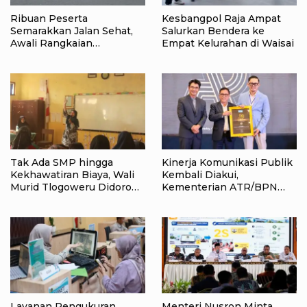
Ribuan Peserta
Kesbangpol Raja Ampat
Semarakkan Jalan Sehat,
Salurkan Bendera ke
Awali Rangkaian
Empat Kelurahan di Waisai
Peringatan HUT ke-81
Kemerdekaan RI di Raja
Ampat
Tak Ada SMP hingga
Kinerja Komunikasi Publik
Kekhawatiran Biaya, Wali
Kembali Diakui,
Murid Tlogoweru Didorong
Kementerian ATR/BPN
Tak Menyerah pada
Raih Popular Government
Pendidikan Anak
Institutions Award 2026
Layanan Pengukuran
Menteri Nusron Minta