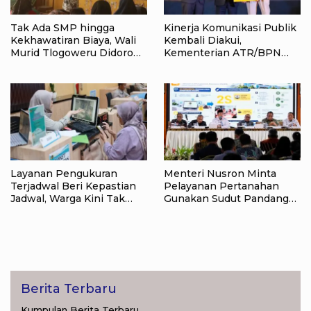
Tak Ada SMP hingga
Kinerja Komunikasi Publik
Kekhawatiran Biaya, Wali
Kembali Diakui,
Murid Tlogoweru Didorong
Kementerian ATR/BPN
Tak Menyerah pada
Raih Popular Government
Pendidikan Anak
Institutions Award 2026
Layanan Pengukuran
Menteri Nusron Minta
Terjadwal Beri Kepastian
Pelayanan Pertanahan
Jadwal, Warga Kini Tak
Gunakan Sudut Pandang
Lagi Lama Menunggu Ukur
Masyarakat
Tanah
Berita Terbaru
Kumpulan Berita Terbaru