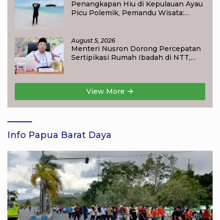
Penangkapan Hiu di Kepulauan Ayau
Picu Polemik, Pemandu Wisata:
Jangan Korbankan Masa Depan Raja
Ampat
August 5, 2026
Menteri Nusron Dorong Percepatan
Sertipikasi Rumah Ibadah di NTT,
Target Jadi Kado Natal bagi
Masyarakat
View More
Info Papua Barat Daya