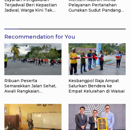
Terjadwal Beri Kepastian
Pelayanan Pertanahan
Jadwal, Warga Kini Tak
Gunakan Sudut Pandang
Lagi Lama Menunggu Ukur
Masyarakat
Tanah
Recommendation for You
Ribuan Peserta
Kesbangpol Raja Ampat
Semarakkan Jalan Sehat,
Salurkan Bendera ke
Awali Rangkaian
Empat Kelurahan di Waisai
Peringatan HUT ke-81
Kemerdekaan RI di Raja
Ampat