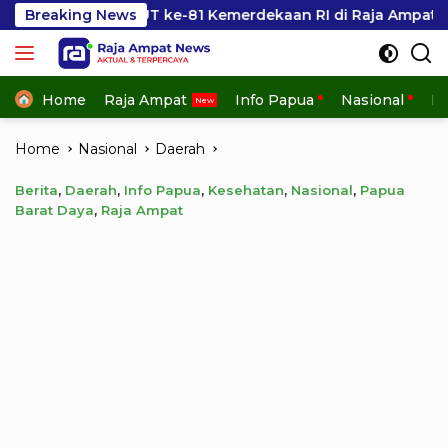
Skip
 ke-81 Kemerdekaan RI di Raja Ampat
Breaking News
Kesbangpol Ra
to
content
Home
Raja Ampat
Info Papua
Nasional
In
Home
Nasional
Daerah
Berita
,
Daerah
,
Info Papua
,
Kesehatan
,
Nasional
,
Papua
Barat Daya
,
Raja Ampat