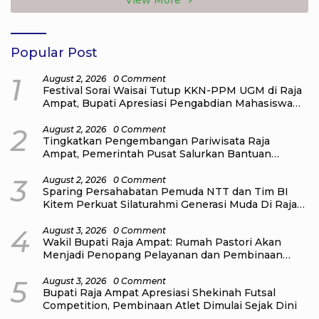
Popular Post
1
August 2, 2026
0 Comment
Festival Sorai Waisai Tutup KKN-PPM UGM di Raja
Ampat, Bupati Apresiasi Pengabdian Mahasiswa
untuk Masyarakat
2
August 2, 2026
0 Comment
Tingkatkan Pengembangan Pariwisata Raja
Ampat, Pemerintah Pusat Salurkan Bantuan
kepada Pengelola Homestay di Kampung Go
Distrik Tiplol Mayalibit
3
August 2, 2026
0 Comment
Sparing Persahabatan Pemuda NTT dan Tim BI
Kitem Perkuat Silaturahmi Generasi Muda Di Raja
Ampat
4
August 3, 2026
0 Comment
Wakil Bupati Raja Ampat: Rumah Pastori Akan
Menjadi Penopang Pelayanan dan Pembinaan
Jemaat
5
August 3, 2026
0 Comment
Bupati Raja Ampat Apresiasi Shekinah Futsal
Competition, Pembinaan Atlet Dimulai Sejak Dini