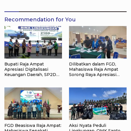
Lewat Aksi Lingkungan
Recommendation for You
Bupati Raja Ampat
Dilibatkan dalam FGD,
Apresiasi Digitalisasi
Mahasiswa Raja Ampat
Keuangan Daerah, SP2D
Sorong Raya Apresiasi
Online dan KKPD Dinilai
Komitmen Dinas
Perkuat Tata Kelola APBD
Pendidikan Raja Ampat
FGD Beasiswa Raja Ampat:
Aksi Nyata Peduli
Mahasiswa Sepakati
Lingkungan, OMK Santo