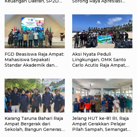
Keuangan Daerah, SP2D
Sorong Raya Apresiasi
Online dan KKPD Dinilai
Komitmen Dinas
Perkuat Tata Kelola APBD
Pendidikan Raja Ampat
FGD Beasiswa Raja Ampat:
Aksi Nyata Peduli
Mahasiswa Sepakati
Lingkungan, OMK Santo
Standar Akademik dan
Carlo Acutis Raja Ampat,
Administrasi
Kumpulkan 40 Kantong
Sampah di Pantai WTC
Karang Taruna Bahari Raja
Jelang HUT ke-81 RI, Raja
Ampat Bergerak dari
Ampat Gerakkan Pelajar
Sekolah, Bangun Generasi
Pilah Sampah, Semangat
Peduli Lingkungan
Kemerdekaan Didorong