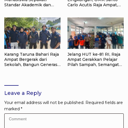
Standar Akademik dan
Carlo Acutis Raja Ampat,
Administrasi
Kumpulkan 40 Kantong
Sampah di Pantai WTC
Karang Taruna Bahari Raja
Jelang HUT ke-81 RI, Raja
Ampat Bergerak dari
Ampat Gerakkan Pelajar
Sekolah, Bangun Generasi
Pilah Sampah, Semangat
Peduli Lingkungan
Kemerdekaan Didorong
Lewat Aksi Lingkungan
Leave a Reply
Your email address will not be published.
Required fields are
marked
*