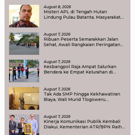
Nasionalisme
August 8, 2026
Misteri APL di Tengah Hutan
Lindung Pulau Batanta, Masyarakat
Pertanyakan Status Tata Ruang di
Raja Ampat
August 7, 2026
Ribuan Peserta Semarakkan Jalan
Sehat, Awali Rangkaian Peringatan
HUT ke-81 Kemerdekaan RI di Raja
Ampat
August 7, 2026
Kesbangpol Raja Ampat Salurkan
Bendera ke Empat Kelurahan di
Waisai
August 7, 2026
Tak Ada SMP hingga Kekhawatiran
Biaya, Wali Murid Tlogoweru
Didorong Tak Menyerah pada
Pendidikan Anak
August 7, 2026
Kinerja Komunikasi Publik Kembali
Diakui, Kementerian ATR/BPN Raih
Popular Government Institutions