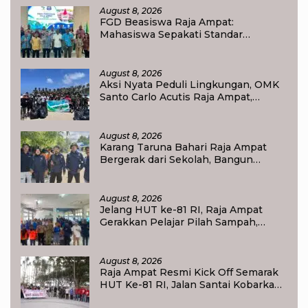
August 8, 2026
FGD Beasiswa Raja Ampat:
Mahasiswa Sepakati Standar
Akademik dan Administrasi
August 8, 2026
Aksi Nyata Peduli Lingkungan, OMK
Santo Carlo Acutis Raja Ampat,
Kumpulkan 40 Kantong Sampah di
Pantai WTC
August 8, 2026
Karang Taruna Bahari Raja Ampat
Bergerak dari Sekolah, Bangun
Generasi Peduli Lingkungan
August 8, 2026
Jelang HUT ke-81 RI, Raja Ampat
Gerakkan Pelajar Pilah Sampah,
Semangat Kemerdekaan Didorong
Lewat Aksi Lingkungan
August 8, 2026
Raja Ampat Resmi Kick Off Semarak
HUT Ke-81 RI, Jalan Santai Kobarkan
Semangat Persatuan dan