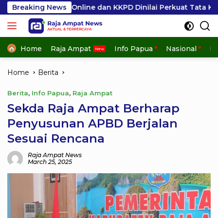
Skip
2D Online dan KKPD Dinilai Perkuat Tata Kelola APBD
Breaking News
to
content
Home
Raja Ampat
Info Papua
Nasional
In
Home
Berita
Berita
,
Info Papua
,
Raja Ampat
Sekda Raja Ampat Berharap
Penyusunan APBD Berjalan
Sesuai Rencana
Raja Ampat News
March 25, 2025