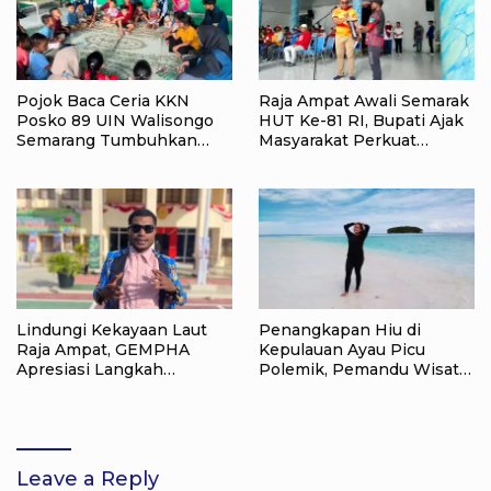
Pojok Baca Ceria KKN
Raja Ampat Awali Semarak
Posko 89 UIN Walisongo
HUT Ke-81 RI, Bupati Ajak
Semarang Tumbuhkan
Masyarakat Perkuat
Minat Baca Anak Desa
Nasionalisme
Sukorejo
Lindungi Kekayaan Laut
Penangkapan Hiu di
Raja Ampat, GEMPHA
Kepulauan Ayau Picu
Apresiasi Langkah
Polemik, Pemandu Wisata:
Ditpolairud Polda Papua
Jangan Korbankan Masa
Barat Daya
Depan Raja Ampat
Leave a Reply