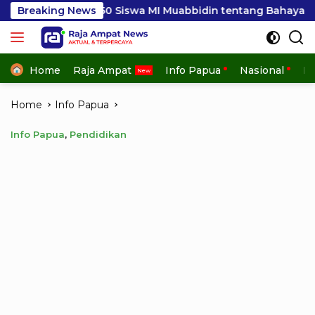
Skip
50 Siswa MI Muabbidin tentang Bahaya Bullying
Breaking News
Sem
to
content
Home
Raja Ampat
Info Papua
Nasional
In
Home
Info Papua
Info Papua
,
Pendidikan