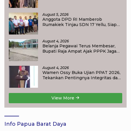
menyongsong HUT RI ke-81,
Sportivitas Jadi Pesan Utama
August 5, 2026
Anggota DPD RI Mamberob
Rumakiek Tinjau SDN 17 Yellu, Siap
Bantu Kebutuhan Siswa Baru dan
Anak Kurang Mampu
August 4, 2026
Belanja Pegawai Terus Membesar,
Bupati Raja Ampat Ajak PPPK Jaga
Kepercayaan Publik
August 4, 2026
Wamen Ossy Buka Ujian PPAT 2026,
Tekankan Pentingnya Integritas dan
Profesionalisme dalam Layanan
Pertanahan
View More
Info Papua Barat Daya