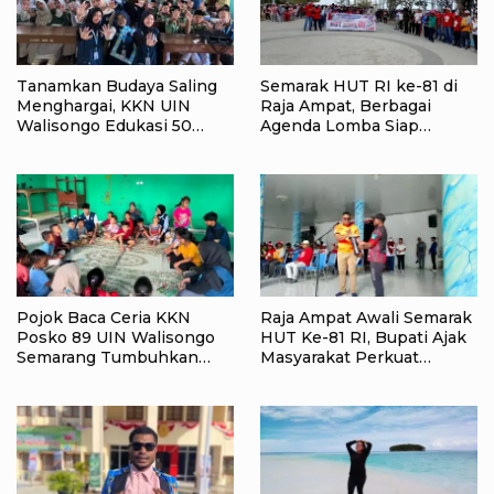
Tanamkan Budaya Saling
Semarak HUT RI ke-81 di
Menghargai, KKN UIN
Raja Ampat, Berbagai
Walisongo Edukasi 50
Agenda Lomba Siap
Siswa MI Muabbidin
Meriahkan Waisai
tentang Bahaya Bullying
Pojok Baca Ceria KKN
Raja Ampat Awali Semarak
Posko 89 UIN Walisongo
HUT Ke-81 RI, Bupati Ajak
Semarang Tumbuhkan
Masyarakat Perkuat
Minat Baca Anak Desa
Nasionalisme
Sukorejo