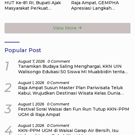
HUT Ke-81 RI, Bupati Ajak
Raja Ampat, GEMPHA
Masyarakat Perkuat
Apresiasi Langkah
Nasionalisme
Ditpolairud Polda Papua
Barat Daya
View More
Popular Post
1
August 7, 2026
0 Comment
Tanamkan Budaya Saling Menghargai, KKN UIN
Walisongo Edukasi 50 Siswa MI Muabbidin tentang
Bahaya Bullying
2
August 1, 2026
0 Comment
Raja Ampat Susun Master Plan Pariwisata Teluk
Kabui, Wujudkan Destinasi Wisata Kelas Dunia
yang Berkelanjutan
3
August 1, 2026
0 Comment
Festival Sorai Waisai dan Fun Run Tutup KKN-PPM
UGM di Raja Ampat
4
August 1, 2026
0 Comment
KKN-PPM UGM di Waisai Garap Air Bersih, Isu