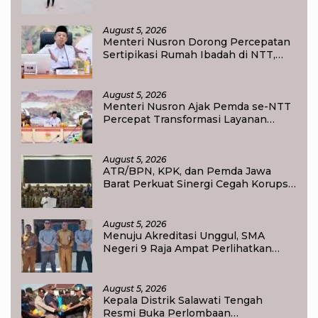
Jangan Korbankan Masa Depan Raja
Ampat
August 5, 2026
Menteri Nusron Dorong Percepatan
Sertipikasi Rumah Ibadah di NTT,
Target Jadi Kado Natal bagi
Masyarakat
August 5, 2026
Menteri Nusron Ajak Pemda se-NTT
Percepat Transformasi Layanan
Pertanahan, Target Pengukuran
Tanah Selesai 12 Hari
August 5, 2026
ATR/BPN, KPK, dan Pemda Jawa
Barat Perkuat Sinergi Cegah Korupsi,
Dorong Tata Kelola Pertanahan dan
Ekonomi Daerah
August 5, 2026
Menuju Akreditasi Unggul, SMA
Negeri 9 Raja Ampat Perlihatkan
Transformasi Pendidikan
August 5, 2026
Kepala Distrik Salawati Tengah
Resmi Buka Perlombaan