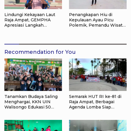
Lindungi Kekayaan Laut
Penangkapan Hiu di
Raja Ampat, GEMPHA
Kepulauan Ayau Picu
Apresiasi Langkah
Polemik, Pemandu Wisata:
Ditpolairud Polda Papua
Jangan Korbankan Masa
Barat Daya
Depan Raja Ampat
Recommendation for You
Tanamkan Budaya Saling
Semarak HUT RI ke-81 di
Menghargai, KKN UIN
Raja Ampat, Berbagai
Walisongo Edukasi 50
Agenda Lomba Siap
Siswa MI Muabbidin
Meriahkan Waisai
tentang Bahaya Bullying