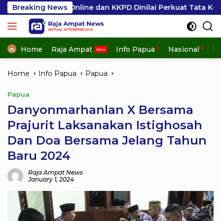
Skip
2D Online dan KKPD Dinilai Perkuat Tata Kelola APBD
Breaking News
to
content
Home
Raja Ampat
Info Papua
Nasional
In
Home
Info Papua
Papua
Papua
Danyonmarhanlan X Bersama
Prajurit Laksanakan Istighosah
Dan Doa Bersama Jelang Tahun
Baru 2024
Raja Ampat News
January 1, 2024