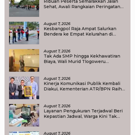
Ribuan Peserta Semarakkan Jalan
Sehat, Awali Rangkaian Peringatan
HUT ke-81 Kemerdekaan RI di Raja
Ampat
August 7, 2026
Kesbangpol Raja Ampat Salurkan
Bendera ke Empat Kelurahan di
Waisai
August 7, 2026
Tak Ada SMP hingga Kekhawatiran
Biaya, Wali Murid Tlogoweru
Didorong Tak Menyerah pada
Pendidikan Anak
August 7, 2026
Kinerja Komunikasi Publik Kembali
Diakui, Kementerian ATR/BPN Raih
Popular Government Institutions
Award 2026
August 7, 2026
Layanan Pengukuran Terjadwal Beri
Kepastian Jadwal, Warga Kini Tak
Lagi Lama Menunggu Ukur Tanah
August 7, 2026