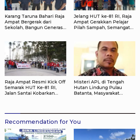
Karang Taruna Bahari Raja
Jelang HUT ke-81 RI, Raja
Ampat Bergerak dari
Ampat Gerakkan Pelajar
Sekolah, Bangun Generasi
Pilah Sampah, Semangat
Peduli Lingkungan
Kemerdekaan Didorong
Lewat Aksi Lingkungan
Raja Ampat Resmi Kick Off
Misteri APL di Tengah
Semarak HUT Ke-81 RI,
Hutan Lindung Pulau
Jalan Santai Kobarkan
Batanta, Masyarakat
Semangat Persatuan dan
Pertanyakan Status Tata
Nasionalisme
Ruang di Raja Ampat
Recommendation for You