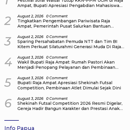
1
Festival Sorai Waisai Tutup KKN-PPM UGM di Raja
Ampat, Bupati Apresiasi Pengabdian Mahasiswa
untuk Masyarakat
2
August 2, 2026
0 Comment
Tingkatkan Pengembangan Pariwisata Raja
Ampat, Pemerintah Pusat Salurkan Bantuan
kepada Pengelola Homestay di Kampung Go
Distrik Tiplol Mayalibit
3
August 2, 2026
0 Comment
Sparing Persahabatan Pemuda NTT dan Tim BI
Kitem Perkuat Silaturahmi Generasi Muda Di Raja
Ampat
4
August 3, 2026
0 Comment
Wakil Bupati Raja Ampat: Rumah Pastori Akan
Menjadi Penopang Pelayanan dan Pembinaan
Jemaat
5
August 3, 2026
0 Comment
Bupati Raja Ampat Apresiasi Shekinah Futsal
Competition, Pembinaan Atlet Dimulai Sejak Dini
6
August 3, 2026
0 Comment
Shekinah Futsal Competition 2026 Resmi Digelar,
Gereja Hadir Bangun Karakter dan Prestasi Anak
Muda
Info Papua