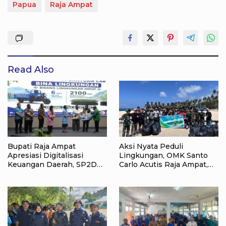
Papua
Raja Ampat
Read Also
Bupati Raja Ampat
Aksi Nyata Peduli
Apresiasi Digitalisasi
Lingkungan, OMK Santo
Keuangan Daerah, SP2D
Carlo Acutis Raja Ampat,
Online dan KKPD Dinilai
Kumpulkan 40 Kantong
Perkuat Tata Kelola APBD
Sampah di Pantai WTC