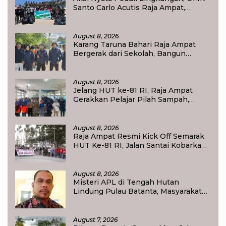
Santo Carlo Acutis Raja Ampat,
Kumpulkan 40 Kantong Sampah di
Pantai WTC
August 8, 2026
Karang Taruna Bahari Raja Ampat
Bergerak dari Sekolah, Bangun
Generasi Peduli Lingkungan
August 8, 2026
Jelang HUT ke-81 RI, Raja Ampat
Gerakkan Pelajar Pilah Sampah,
Semangat Kemerdekaan Didorong
Lewat Aksi Lingkungan
August 8, 2026
Raja Ampat Resmi Kick Off Semarak
HUT Ke-81 RI, Jalan Santai Kobarkan
Semangat Persatuan dan
Nasionalisme
August 8, 2026
Misteri APL di Tengah Hutan
Lindung Pulau Batanta, Masyarakat
Pertanyakan Status Tata Ruang di
Raja Ampat
August 7, 2026