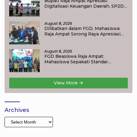
Bupati Raja Ampat Apresiasi
Digitalisasi Keuangan Daerah, SP2D
Online dan KKPD Dinilai Perkuat
Tata Kelola APBD
August 8, 2026
Dilibatkan dalam FGD, Mahasiswa
Raja Ampat Sorong Raya Apresiasi
Komitmen Dinas Pendidikan Raja
Ampat
August 8, 2026
FGD Beasiswa Raja Ampat:
Mahasiswa Sepakati Standar
Akademik dan Administrasi
View More
Archives
Archives