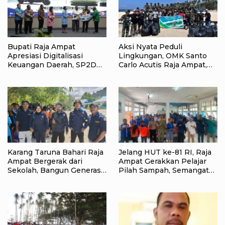
Bupati Raja Ampat
Aksi Nyata Peduli
Apresiasi Digitalisasi
Lingkungan, OMK Santo
Keuangan Daerah, SP2D
Carlo Acutis Raja Ampat,
Online dan KKPD Dinilai
Kumpulkan 40 Kantong
Perkuat Tata Kelola APBD
Sampah di Pantai WTC
Karang Taruna Bahari Raja
Jelang HUT ke-81 RI, Raja
Ampat Bergerak dari
Ampat Gerakkan Pelajar
Sekolah, Bangun Generasi
Pilah Sampah, Semangat
Peduli Lingkungan
Kemerdekaan Didorong
Lewat Aksi Lingkungan