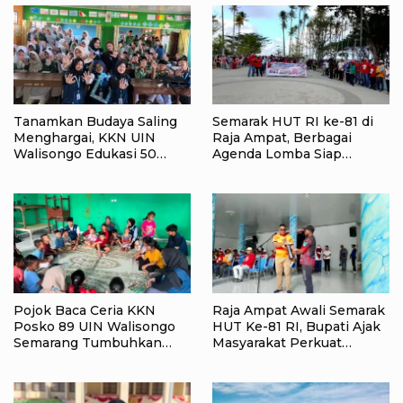
Tanamkan Budaya Saling
Semarak HUT RI ke-81 di
Menghargai, KKN UIN
Raja Ampat, Berbagai
Walisongo Edukasi 50
Agenda Lomba Siap
Siswa MI Muabbidin
Meriahkan Waisai
tentang Bahaya Bullying
Pojok Baca Ceria KKN
Raja Ampat Awali Semarak
Posko 89 UIN Walisongo
HUT Ke-81 RI, Bupati Ajak
Semarang Tumbuhkan
Masyarakat Perkuat
Minat Baca Anak Desa
Nasionalisme
Sukorejo