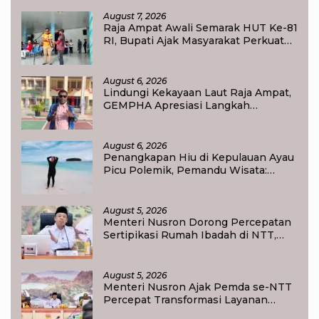
August 7, 2026
Raja Ampat Awali Semarak HUT Ke-81
RI, Bupati Ajak Masyarakat Perkuat
Nasionalisme
August 6, 2026
Lindungi Kekayaan Laut Raja Ampat,
GEMPHA Apresiasi Langkah
Ditpolairud Polda Papua Barat Daya
August 6, 2026
Penangkapan Hiu di Kepulauan Ayau
Picu Polemik, Pemandu Wisata:
Jangan Korbankan Masa Depan Raja
Ampat
August 5, 2026
Menteri Nusron Dorong Percepatan
Sertipikasi Rumah Ibadah di NTT,
Target Jadi Kado Natal bagi
Masyarakat
August 5, 2026
Menteri Nusron Ajak Pemda se-NTT
Percepat Transformasi Layanan
Pertanahan, Target Pengukuran