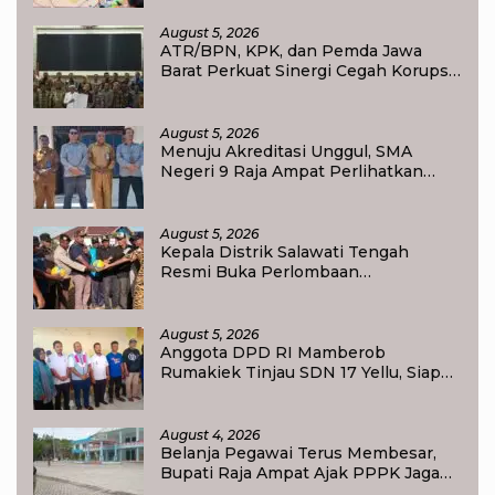
Tanah Selesai 12 Hari
August 5, 2026
ATR/BPN, KPK, dan Pemda Jawa
Barat Perkuat Sinergi Cegah Korupsi,
Dorong Tata Kelola Pertanahan dan
Ekonomi Daerah
August 5, 2026
Menuju Akreditasi Unggul, SMA
Negeri 9 Raja Ampat Perlihatkan
Transformasi Pendidikan
August 5, 2026
Kepala Distrik Salawati Tengah
Resmi Buka Perlombaan
menyongsong HUT RI ke-81,
Sportivitas Jadi Pesan Utama
August 5, 2026
Anggota DPD RI Mamberob
Rumakiek Tinjau SDN 17 Yellu, Siap
Bantu Kebutuhan Siswa Baru dan
Anak Kurang Mampu
August 4, 2026
Belanja Pegawai Terus Membesar,
Bupati Raja Ampat Ajak PPPK Jaga
Kepercayaan Publik