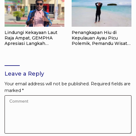
Lindungi Kekayaan Laut
Penangkapan Hiu di
Raja Ampat, GEMPHA
Kepulauan Ayau Picu
Apresiasi Langkah
Polemik, Pemandu Wisata:
Ditpolairud Polda Papua
Jangan Korbankan Masa
Barat Daya
Depan Raja Ampat
Leave a Reply
Your email address will not be published.
Required fields are
marked
*