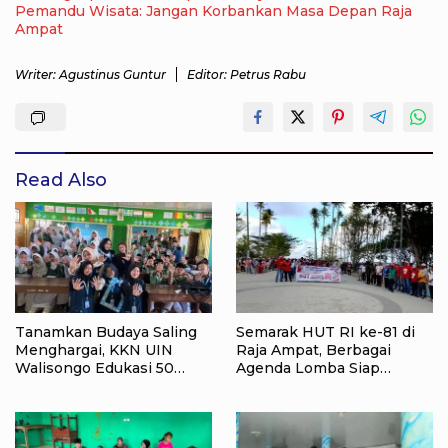
Pemandu Wisata: Jangan Korbankan Masa Depan Raja
Ampat
Writer: Agustinus Guntur
Editor: Petrus Rabu
Read Also
Tanamkan Budaya Saling
Semarak HUT RI ke-81 di
Menghargai, KKN UIN
Raja Ampat, Berbagai
Walisongo Edukasi 50
Agenda Lomba Siap
Siswa MI Muabbidin
Meriahkan Waisai
tentang Bahaya Bullying