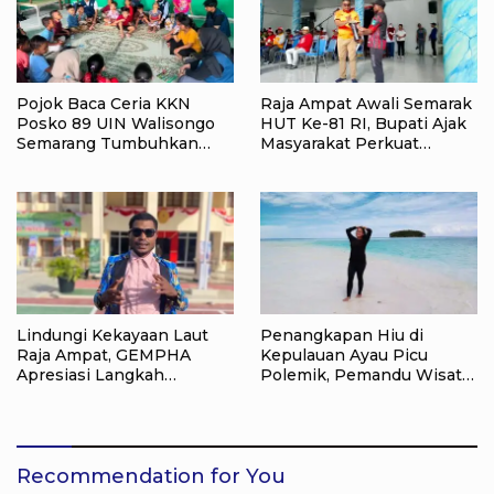
Pojok Baca Ceria KKN
Raja Ampat Awali Semarak
Posko 89 UIN Walisongo
HUT Ke-81 RI, Bupati Ajak
Semarang Tumbuhkan
Masyarakat Perkuat
Minat Baca Anak Desa
Nasionalisme
Sukorejo
Lindungi Kekayaan Laut
Penangkapan Hiu di
Raja Ampat, GEMPHA
Kepulauan Ayau Picu
Apresiasi Langkah
Polemik, Pemandu Wisata:
Ditpolairud Polda Papua
Jangan Korbankan Masa
Barat Daya
Depan Raja Ampat
Recommendation for You