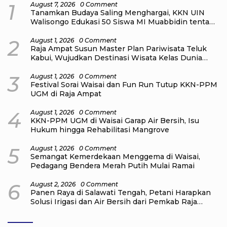
1
August 7, 2026
0 Comment
Tanamkan Budaya Saling Menghargai, KKN UIN
Walisongo Edukasi 50 Siswa MI Muabbidin tentang
Bahaya Bullying
2
August 1, 2026
0 Comment
Raja Ampat Susun Master Plan Pariwisata Teluk
Kabui, Wujudkan Destinasi Wisata Kelas Dunia
yang Berkelanjutan
3
August 1, 2026
0 Comment
Festival Sorai Waisai dan Fun Run Tutup KKN-PPM
UGM di Raja Ampat
4
August 1, 2026
0 Comment
KKN-PPM UGM di Waisai Garap Air Bersih, Isu
Hukum hingga Rehabilitasi Mangrove
5
August 1, 2026
0 Comment
Semangat Kemerdekaan Menggema di Waisai,
Pedagang Bendera Merah Putih Mulai Ramai
6
August 2, 2026
0 Comment
Panen Raya di Salawati Tengah, Petani Harapkan
Solusi Irigasi dan Air Bersih dari Pemkab Raja
Ampat