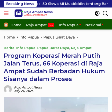
Skip
asi 50 Siswa MI Muabbidin tentang Bahaya Bullying
Breaking News
to
content
Home
Raja Ampat
Info Papua
Nasional
In
Home
Info Papua
Papua Barat Daya
Berita
,
Info Papua
,
Papua Barat Daya
,
Raja Ampat
Program Koperasi Merah Putih
Jalan Terus, 66 Koperasi di Raja
Ampat Sudah Berbadan Hukum
Sisanya dalam Proses
Raja Ampat News
July 24, 2025