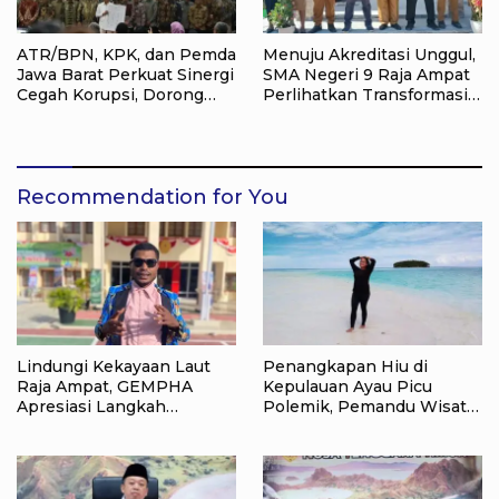
ATR/BPN, KPK, dan Pemda
Menuju Akreditasi Unggul,
Jawa Barat Perkuat Sinergi
SMA Negeri 9 Raja Ampat
Cegah Korupsi, Dorong
Perlihatkan Transformasi
Tata Kelola Pertanahan
Pendidikan
dan Ekonomi Daerah
Recommendation for You
Lindungi Kekayaan Laut
Penangkapan Hiu di
Raja Ampat, GEMPHA
Kepulauan Ayau Picu
Apresiasi Langkah
Polemik, Pemandu Wisata:
Ditpolairud Polda Papua
Jangan Korbankan Masa
Barat Daya
Depan Raja Ampat