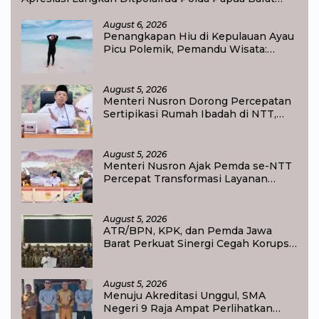
Daya
August 6, 2026
Penangkapan Hiu di Kepulauan Ayau
Picu Polemik, Pemandu Wisata:
Jangan Korbankan Masa Depan Raja
Ampat
August 5, 2026
Menteri Nusron Dorong Percepatan
Sertipikasi Rumah Ibadah di NTT,
Target Jadi Kado Natal bagi
Masyarakat
August 5, 2026
Menteri Nusron Ajak Pemda se-NTT
Percepat Transformasi Layanan
Pertanahan, Target Pengukuran
Tanah Selesai 12 Hari
August 5, 2026
ATR/BPN, KPK, dan Pemda Jawa
Barat Perkuat Sinergi Cegah Korupsi,
Dorong Tata Kelola Pertanahan dan
Ekonomi Daerah
August 5, 2026
Menuju Akreditasi Unggul, SMA
Negeri 9 Raja Ampat Perlihatkan