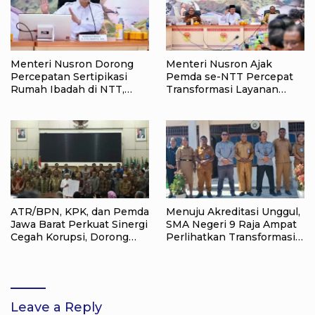
Menteri Nusron Dorong
Menteri Nusron Ajak
Percepatan Sertipikasi
Pemda se-NTT Percepat
Rumah Ibadah di NTT,
Transformasi Layanan
Target Jadi Kado Natal bagi
Pertanahan, Target
Masyarakat
Pengukuran Tanah Selesai
12 Hari
ATR/BPN, KPK, dan Pemda
Menuju Akreditasi Unggul,
Jawa Barat Perkuat Sinergi
SMA Negeri 9 Raja Ampat
Cegah Korupsi, Dorong
Perlihatkan Transformasi
Tata Kelola Pertanahan
Pendidikan
dan Ekonomi Daerah
Leave a Reply