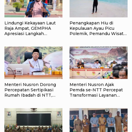
Lindungi Kekayaan Laut
Penangkapan Hiu di
Raja Ampat, GEMPHA
Kepulauan Ayau Picu
Apresiasi Langkah
Polemik, Pemandu Wisata:
Ditpolairud Polda Papua
Jangan Korbankan Masa
Barat Daya
Depan Raja Ampat
Menteri Nusron Dorong
Menteri Nusron Ajak
Percepatan Sertipikasi
Pemda se-NTT Percepat
Rumah Ibadah di NTT,
Transformasi Layanan
Target Jadi Kado Natal bagi
Pertanahan, Target
Masyarakat
Pengukuran Tanah Selesai
12 Hari