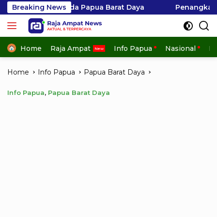
Skip
Polda Papua Barat Daya
Breaking News
Penangkapan Hiu di Kepula
to
content
Home
Raja Ampat
Info Papua
Nasional
In
Home
Info Papua
Papua Barat Daya
Info Papua
,
Papua Barat Daya