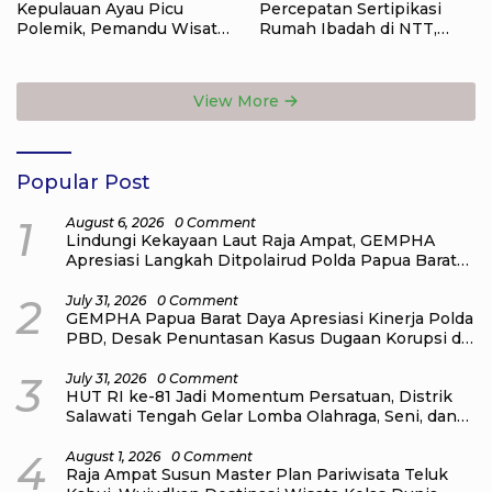
Kepulauan Ayau Picu
Percepatan Sertipikasi
Polemik, Pemandu Wisata:
Rumah Ibadah di NTT,
Jangan Korbankan Masa
Target Jadi Kado Natal bagi
Depan Raja Ampat
Masyarakat
View More
Popular Post
1
August 6, 2026
0 Comment
Lindungi Kekayaan Laut Raja Ampat, GEMPHA
Apresiasi Langkah Ditpolairud Polda Papua Barat
Daya
2
July 31, 2026
0 Comment
GEMPHA Papua Barat Daya Apresiasi Kinerja Polda
PBD, Desak Penuntasan Kasus Dugaan Korupsi di
Sekretariat DPR Papua Barat Daya
3
July 31, 2026
0 Comment
HUT RI ke-81 Jadi Momentum Persatuan, Distrik
Salawati Tengah Gelar Lomba Olahraga, Seni, dan
Budaya
4
August 1, 2026
0 Comment
Raja Ampat Susun Master Plan Pariwisata Teluk