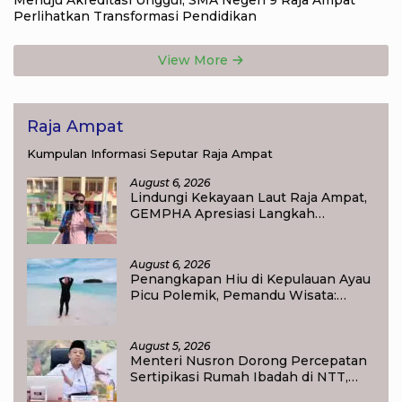
Perlihatkan Transformasi Pendidikan
View More
Raja Ampat
Kumpulan Informasi Seputar Raja Ampat
August 6, 2026
Lindungi Kekayaan Laut Raja Ampat,
GEMPHA Apresiasi Langkah
Ditpolairud Polda Papua Barat Daya
August 6, 2026
Penangkapan Hiu di Kepulauan Ayau
Picu Polemik, Pemandu Wisata:
Jangan Korbankan Masa Depan Raja
Ampat
August 5, 2026
Menteri Nusron Dorong Percepatan
Sertipikasi Rumah Ibadah di NTT,
Target Jadi Kado Natal bagi