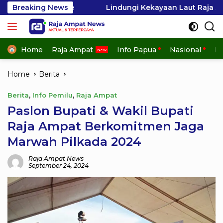
Skip
Breaking News
Lindungi Kekayaan Laut Raja Ampat, GEMPHA Apresias
to
content
Home
Raja Ampat
Info Papua
Nasional
In
Home
Berita
Berita
,
Info Pemilu
,
Raja Ampat
Paslon Bupati & Wakil Bupati
Raja Ampat Berkomitmen Jaga
Marwah Pilkada 2024
Raja Ampat News
September 24, 2024