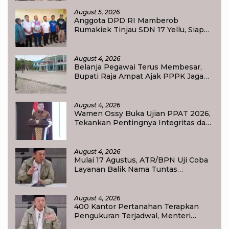
Sportivitas Jadi Pesan Utama
August 5, 2026
Anggota DPD RI Mamberob
Rumakiek Tinjau SDN 17 Yellu, Siap
Bantu Kebutuhan Siswa Baru dan
Anak Kurang Mampu
August 4, 2026
Belanja Pegawai Terus Membesar,
Bupati Raja Ampat Ajak PPPK Jaga
Kepercayaan Publik
August 4, 2026
Wamen Ossy Buka Ujian PPAT 2026,
Tekankan Pentingnya Integritas dan
Profesionalisme dalam Layanan
Pertanahan
August 4, 2026
Mulai 17 Agustus, ATR/BPN Uji Coba
Layanan Balik Nama Tuntas
Maksimal 10 Hari di 15 Kantor
Pertanahan
August 4, 2026
400 Kantor Pertanahan Terapkan
Pengukuran Terjadwal, Menteri
Nusron: Warga Kini Dapat Kepastian