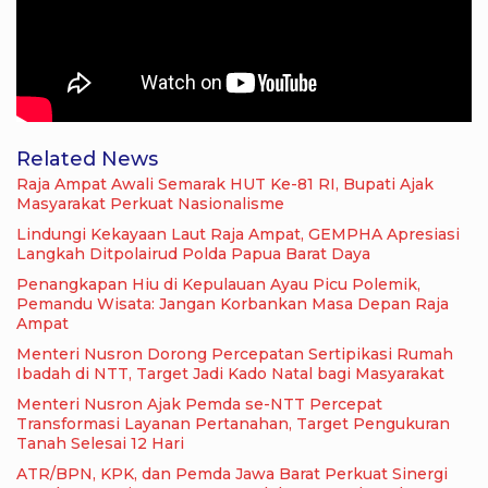
Related News
Raja Ampat Awali Semarak HUT Ke-81 RI, Bupati Ajak
Masyarakat Perkuat Nasionalisme
Lindungi Kekayaan Laut Raja Ampat, GEMPHA Apresiasi
Langkah Ditpolairud Polda Papua Barat Daya
Penangkapan Hiu di Kepulauan Ayau Picu Polemik,
Pemandu Wisata: Jangan Korbankan Masa Depan Raja
Ampat
Menteri Nusron Dorong Percepatan Sertipikasi Rumah
Ibadah di NTT, Target Jadi Kado Natal bagi Masyarakat
Menteri Nusron Ajak Pemda se-NTT Percepat
Transformasi Layanan Pertanahan, Target Pengukuran
Tanah Selesai 12 Hari
ATR/BPN, KPK, dan Pemda Jawa Barat Perkuat Sinergi