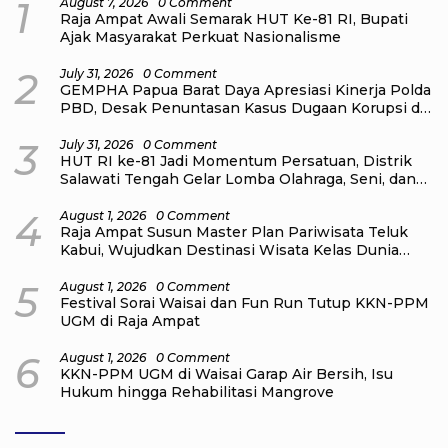
1
August 7, 2026
0 Comment
Raja Ampat Awali Semarak HUT Ke-81 RI, Bupati
Ajak Masyarakat Perkuat Nasionalisme
2
July 31, 2026
0 Comment
GEMPHA Papua Barat Daya Apresiasi Kinerja Polda
PBD, Desak Penuntasan Kasus Dugaan Korupsi di
Sekretariat DPR Papua Barat Daya
3
July 31, 2026
0 Comment
HUT RI ke-81 Jadi Momentum Persatuan, Distrik
Salawati Tengah Gelar Lomba Olahraga, Seni, dan
Budaya
4
August 1, 2026
0 Comment
Raja Ampat Susun Master Plan Pariwisata Teluk
Kabui, Wujudkan Destinasi Wisata Kelas Dunia
yang Berkelanjutan
5
August 1, 2026
0 Comment
Festival Sorai Waisai dan Fun Run Tutup KKN-PPM
UGM di Raja Ampat
6
August 1, 2026
0 Comment
KKN-PPM UGM di Waisai Garap Air Bersih, Isu
Hukum hingga Rehabilitasi Mangrove