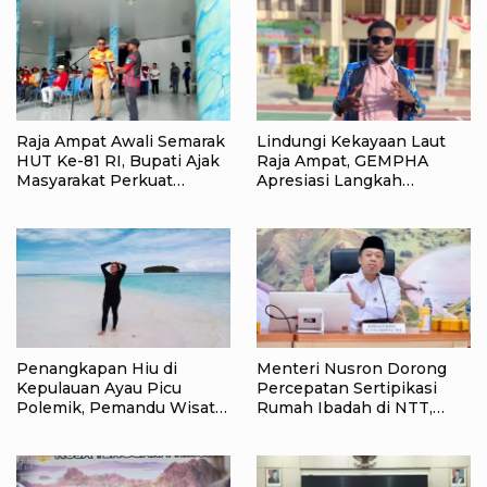
Raja Ampat Awali Semarak
Lindungi Kekayaan Laut
HUT Ke-81 RI, Bupati Ajak
Raja Ampat, GEMPHA
Masyarakat Perkuat
Apresiasi Langkah
Nasionalisme
Ditpolairud Polda Papua
Barat Daya
Penangkapan Hiu di
Menteri Nusron Dorong
Kepulauan Ayau Picu
Percepatan Sertipikasi
Polemik, Pemandu Wisata:
Rumah Ibadah di NTT,
Jangan Korbankan Masa
Target Jadi Kado Natal bagi
Depan Raja Ampat
Masyarakat