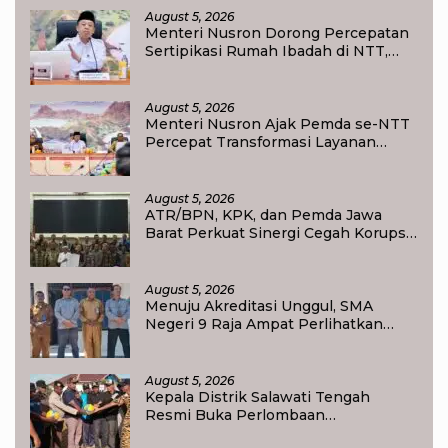
August 5, 2026
Menteri Nusron Dorong Percepatan
Sertipikasi Rumah Ibadah di NTT,
Target Jadi Kado Natal bagi
Masyarakat
August 5, 2026
Menteri Nusron Ajak Pemda se-NTT
Percepat Transformasi Layanan
Pertanahan, Target Pengukuran
Tanah Selesai 12 Hari
August 5, 2026
ATR/BPN, KPK, dan Pemda Jawa
Barat Perkuat Sinergi Cegah Korupsi,
Dorong Tata Kelola Pertanahan dan
Ekonomi Daerah
August 5, 2026
Menuju Akreditasi Unggul, SMA
Negeri 9 Raja Ampat Perlihatkan
Transformasi Pendidikan
August 5, 2026
Kepala Distrik Salawati Tengah
Resmi Buka Perlombaan
menyongsong HUT RI ke-81,