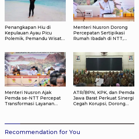
Penangkapan Hiu di
Menteri Nusron Dorong
Kepulauan Ayau Picu
Percepatan Sertipikasi
Polemik, Pemandu Wisata:
Rumah Ibadah di NTT,
Jangan Korbankan Masa
Target Jadi Kado Natal bagi
Depan Raja Ampat
Masyarakat
Menteri Nusron Ajak
ATR/BPN, KPK, dan Pemda
Pemda se-NTT Percepat
Jawa Barat Perkuat Sinergi
Transformasi Layanan
Cegah Korupsi, Dorong
Pertanahan, Target
Tata Kelola Pertanahan
Pengukuran Tanah Selesai
dan Ekonomi Daerah
12 Hari
Recommendation for You