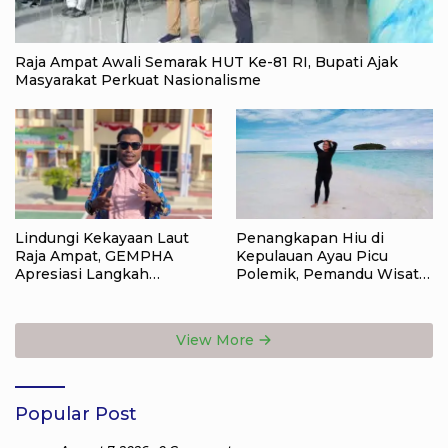
Raja Ampat Awali Semarak HUT Ke-81 RI, Bupati Ajak
Masyarakat Perkuat Nasionalisme
Lindungi Kekayaan Laut
Penangkapan Hiu di
Raja Ampat, GEMPHA
Kepulauan Ayau Picu
Apresiasi Langkah
Polemik, Pemandu Wisata:
Ditpolairud Polda Papua
Jangan Korbankan Masa
Barat Daya
Depan Raja Ampat
View More
Popular Post