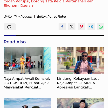
Cegah Korupsi, Dorong Tata Kelola Pertanahan dan
Ekonomi Daerah
Writer: Tim Redaksi
Editor: Petrus Rabu
Read Also
Raja Ampat Awali Semarak
Lindungi Kekayaan Laut
HUT Ke-81 RI, Bupati Ajak
Raja Ampat, GEMPHA
Masyarakat Perkuat
Apresiasi Langkah
Nasionalisme
Ditpolairud Polda Papua
Barat Daya