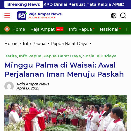
Skip
KPD Dinilai Perkuat Tata Kelola APBD
Breaking News
Dilibatkan da
to
content
Home
Raja Ampat
Info Papua
Nasional
In
Home
Info Papua
Papua Barat Daya
Berita
,
Info Papua
,
Papua Barat Daya
,
Sosial & Budaya
Minggu Palma di Waisai: Awal
Perjalanan Iman Menuju Paskah
Raja Ampat News
April 13, 2025