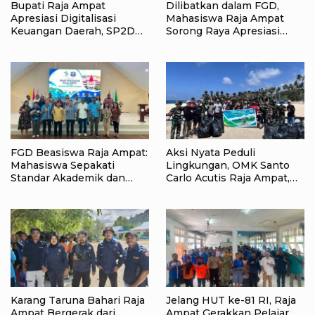
Bupati Raja Ampat
Dilibatkan dalam FGD,
Apresiasi Digitalisasi
Mahasiswa Raja Ampat
Keuangan Daerah, SP2D
Sorong Raya Apresiasi
Online dan KKPD Dinilai
Komitmen Dinas
Perkuat Tata Kelola APBD
Pendidikan Raja Ampat
FGD Beasiswa Raja Ampat:
Aksi Nyata Peduli
Mahasiswa Sepakati
Lingkungan, OMK Santo
Standar Akademik dan
Carlo Acutis Raja Ampat,
Administrasi
Kumpulkan 40 Kantong
Sampah di Pantai WTC
Karang Taruna Bahari Raja
Jelang HUT ke-81 RI, Raja
Ampat Bergerak dari
Ampat Gerakkan Pelajar