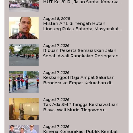
HUT Ke-81 RI, Jalan Santai Kobarkan
Semangat Persatuan dan
Nasionalisme
August 8, 2026
Misteri APL di Tengah Hutan
Lindung Pulau Batanta, Masyarakat
Pertanyakan Status Tata Ruang di
Raja Ampat
August 7, 2026
Ribuan Peserta Semarakkan Jalan
Sehat, Awali Rangkaian Peringatan
HUT ke-81 Kemerdekaan RI di Raja
Ampat
August 7, 2026
Kesbangpol Raja Ampat Salurkan
Bendera ke Empat Kelurahan di
Waisai
August 7, 2026
Tak Ada SMP hingga Kekhawatiran
Biaya, Wali Murid Tlogoweru
Didorong Tak Menyerah pada
Pendidikan Anak
August 7, 2026
Kinerja Komunikasi Publik Kembali