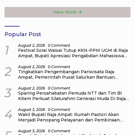
Pendidikan Raja Ampat
View More
Popular Post
1
August 2, 2026
0 Comment
Festival Sorai Waisai Tutup KKN-PPM UGM di Raja
Ampat, Bupati Apresiasi Pengabdian Mahasiswa
untuk Masyarakat
2
August 2, 2026
0 Comment
Tingkatkan Pengembangan Pariwisata Raja
Ampat, Pemerintah Pusat Salurkan Bantuan
kepada Pengelola Homestay di Kampung Go
Distrik Tiplol Mayalibit
3
August 2, 2026
0 Comment
Sparing Persahabatan Pemuda NTT dan Tim BI
Kitem Perkuat Silaturahmi Generasi Muda Di Raja
Ampat
4
August 3, 2026
0 Comment
Wakil Bupati Raja Ampat: Rumah Pastori Akan
Menjadi Penopang Pelayanan dan Pembinaan
Jemaat
August 3, 2026
0 Comment