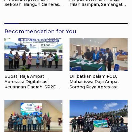
Sekolah, Bangun Generasi
Pilah Sampah, Semangat
Peduli Lingkungan
Kemerdekaan Didorong
Lewat Aksi Lingkungan
Recommendation for You
Bupati Raja Ampat
Dilibatkan dalam FGD,
Apresiasi Digitalisasi
Mahasiswa Raja Ampat
Keuangan Daerah, SP2D
Sorong Raya Apresiasi
Online dan KKPD Dinilai
Komitmen Dinas
Perkuat Tata Kelola APBD
Pendidikan Raja Ampat