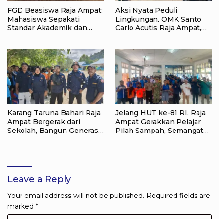
FGD Beasiswa Raja Ampat:
Aksi Nyata Peduli
Mahasiswa Sepakati
Lingkungan, OMK Santo
Standar Akademik dan
Carlo Acutis Raja Ampat,
Administrasi
Kumpulkan 40 Kantong
Sampah di Pantai WTC
Karang Taruna Bahari Raja
Jelang HUT ke-81 RI, Raja
Ampat Bergerak dari
Ampat Gerakkan Pelajar
Sekolah, Bangun Generasi
Pilah Sampah, Semangat
Peduli Lingkungan
Kemerdekaan Didorong
Lewat Aksi Lingkungan
Leave a Reply
Your email address will not be published.
Required fields are
marked
*