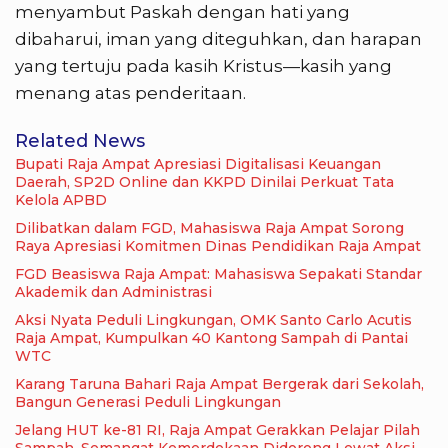
menyambut Paskah dengan hati yang
dibaharui, iman yang diteguhkan, dan harapan
yang tertuju pada kasih Kristus—kasih yang
menang atas penderitaan.
Related News
Bupati Raja Ampat Apresiasi Digitalisasi Keuangan
Daerah, SP2D Online dan KKPD Dinilai Perkuat Tata
Kelola APBD
Dilibatkan dalam FGD, Mahasiswa Raja Ampat Sorong
Raya Apresiasi Komitmen Dinas Pendidikan Raja Ampat
FGD Beasiswa Raja Ampat: Mahasiswa Sepakati Standar
Akademik dan Administrasi
Aksi Nyata Peduli Lingkungan, OMK Santo Carlo Acutis
Raja Ampat, Kumpulkan 40 Kantong Sampah di Pantai
WTC
Karang Taruna Bahari Raja Ampat Bergerak dari Sekolah,
Bangun Generasi Peduli Lingkungan
Jelang HUT ke-81 RI, Raja Ampat Gerakkan Pelajar Pilah
Sampah, Semangat Kemerdekaan Didorong Lewat Aksi