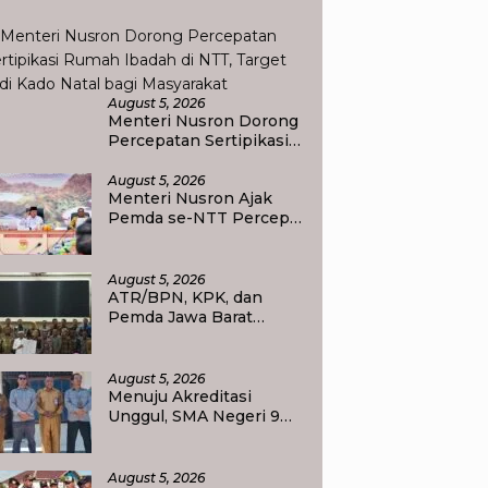
orbankan Masa Depan Raja Ampat
August 5, 2026
Menteri Nusron Dorong
Percepatan Sertipikasi
Rumah Ibadah di NTT,
Target Jadi Kado Natal
August 5, 2026
Menteri Nusron Ajak
bagi Masyarakat
Pemda se-NTT Percepat
Transformasi Layanan
Pertanahan, Target
Pengukuran Tanah
August 5, 2026
Selesai 12 Hari
ATR/BPN, KPK, dan
Pemda Jawa Barat
Perkuat Sinergi Cegah
Korupsi, Dorong Tata
Kelola Pertanahan dan
August 5, 2026
Ekonomi Daerah
Menuju Akreditasi
Unggul, SMA Negeri 9
Raja Ampat Perlihatkan
Transformasi
Pendidikan
August 5, 2026