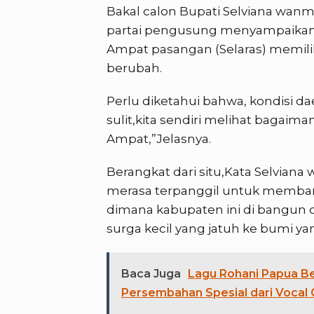
Bakal calon Bupati Selviana wanm
partai pengusung menyampaikan b
Ampat pasangan (Selaras) memilik
berubah.
Perlu diketahui bahwa, kondisi da
sulit,kita sendiri melihat bagaim
Ampat,”Jelasnya.
Berangkat dari situ,Kata Selvia
merasa terpanggil untuk membang
dimana kabupaten ini di bangun ol
surga kecil yang jatuh ke bumi ya
Baca Juga
Lagu Rohani Papua B
Persembahan Spesial dari Vocal 