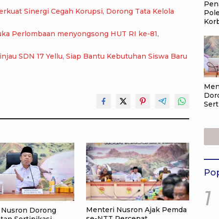
Pen
kuat Sinergi Cegah Korupsi, Dorong Tata Kelola
Pol
Kor
Buka Perlombaan menyongsong HUT RI ke-81,
au SDN 17 Yellu, Siap Bantu Kebutuhan Siswa Baru
Men
Dor
Ser
Ibad
Targ
Nata
Mas
Pop
1
Menteri Nusron Ajak Pemda
 Nusron Dorong
se-NTT Percepat
tan Sertipikasi