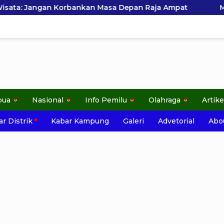
asa Depan Raja Ampat
Menteri Nusron Dorong Percep
pua
Nasional
Info Pemilu
Olahraga
Artike
r Distrik
Kabar Kampung
Galeri
Advetorial
Abo