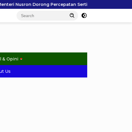
atan Sertipikasi Rumah Ibadah di NTT, Target Jadi Kado Na
l & Opini
ut Us