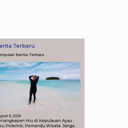
erita Terbaru
mpulan Berita Terbaru
gust 6, 2026
enangkapan Hiu di Kepulauan Ayau
icu Polemik, Pemandu Wisata: Jangan