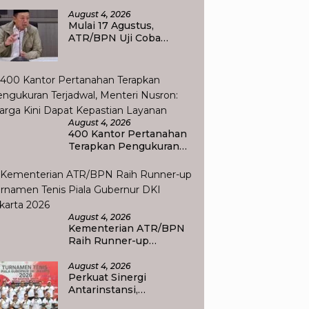
dan Profesionalisme
dalam Layanan
August 4, 2026
Pertanahan
Mulai 17 Agustus,
ATR/BPN Uji Coba
Layanan Balik Nama
Tuntas Maksimal 10 Hari
di 15 Kantor Pertanahan
August 4, 2026
400 Kantor Pertanahan
Terapkan Pengukuran
Terjadwal, Menteri
Nusron: Warga Kini
Dapat Kepastian
Layanan
August 4, 2026
Kementerian ATR/BPN
Raih Runner-up
Turnamen Tenis Piala
Gubernur DKI Jakarta
August 4, 2026
Perkuat Sinergi
2026
Antarinstansi,
Kementerian ATR/BPN