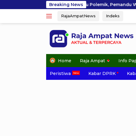
Skip
 Ayau Picu Polemik, Pemandu Wisata: Jangan Korbankan M
Breaking News
to
RajaAmpatNews
Indeks
content
Home
Raja Ampat
Info Pa
Peristiwa
Kabar DPRK
Kaba