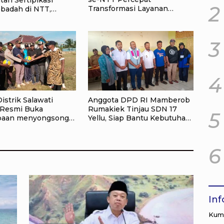
2
Transformasi Layanan
badah di NTT,
Pertanahan, Target
adi Kado Natal bagi
Pengukuran Tanah Selesai
kat
12 Hari
3
4
istrik Salawati
Anggota DPD RI Mamberob
Resmi Buka
Rumakiek Tinjau SDN 17
5
baan menyongsong
Yellu, Siap Bantu Kebutuhan
e-81, Sportivitas
Siswa Baru dan Anak Kurang
san Utama
Mampu
6
In
Kump