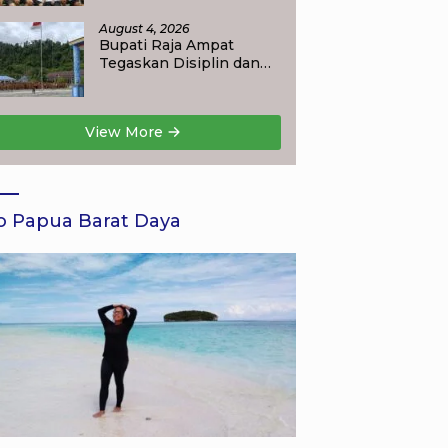
Ambil Bagian dalam
Turnamen Tenis Piala
August 4, 2026
Gubernur DKI Jakarta
Bupati Raja Ampat
2026
Tegaskan Disiplin dan
Kinerja P3K, Evaluasi
Berkala Jadi Dasar
Pembinaan Aparatur
View More
o Papua Barat Daya