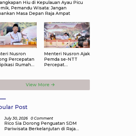
angkapan Hiu di Kepulauan Ayau Picu
emik, Pemandu Wisata: Jangan
bankan Masa Depan Raja Ampat
Menteri Nusron Ajak
teri Nusron
Pemda se-NTT
ong Percepatan
Percepat
tipikasi Rumah
Transformasi
ah di NTT,
Layanan
et Jadi Kado
Pertanahan, Target
l bagi
View More
Pengukuran Tanah
yarakat
Selesai 12 Hari
ular Post
July 30, 2026
0 Comment
Rico Sia Dorong Penguatan SDM
Pariwisata Berkelanjutan di Raja
Ampat, Siap Perjuangkan Program