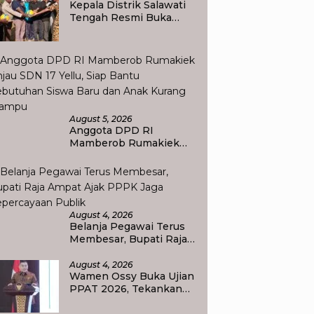
Kepala Distrik Salawati
Tengah Resmi Buka
Perlombaan
menyongsong HUT RI
ke-81, Sportivitas Jadi
Pesan Utama
August 5, 2026
Anggota DPD RI
Mamberob Rumakiek
Tinjau SDN 17 Yellu, Siap
Bantu Kebutuhan Siswa
Baru dan Anak Kurang
Mampu
August 4, 2026
Belanja Pegawai Terus
Membesar, Bupati Raja
Ampat Ajak PPPK Jaga
Kepercayaan Publik
August 4, 2026
Wamen Ossy Buka Ujian
PPAT 2026, Tekankan
Pentingnya Integritas