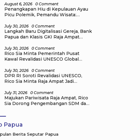
Nasional untuk Pelaku Wisata
August 6, 2026
0 Comment
Penangkapan Hiu di Kepulauan Ayau
Picu Polemik, Pemandu Wisata:
Jangan Korbankan Masa Depan Raja
Ampat
July 30, 2026
0 Comment
Langkah Baru Digitalisasi Gereja, Bank
Papua dan Klasis GKI Raja Ampat
Teken Kerja Sama Virtual Account
July 30, 2026
0 Comment
Rico Sia Minta Pemerintah Pusat
Kawal Revalidasi UNESCO Global
Geopark Raja Ampat
July 30, 2026
0 Comment
DPR RI Soroti Revalidasi UNESCO,
Rico Sia Minta Raja Ampat Jadi
Prioritas Nasional
July 31, 2026
0 Comment
Majukan Pariwisata Raja Ampat, Rico
Sia Dorong Pengembangan SDM dan
Perjuangkan Program dari Pusat
fo Papua
ulan Berita Seputar Papua