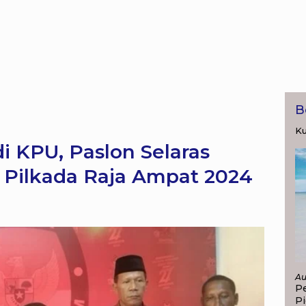
B
Ku
i KPU, Paslon Selaras
Pilkada Raja Ampat 2024
Au
P
P