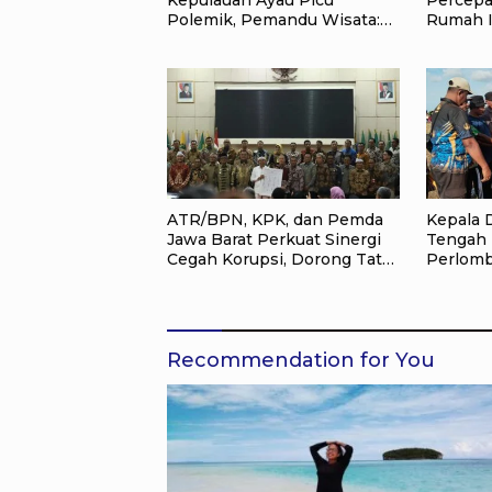
Polemik, Pemandu Wisata:
Rumah I
Jangan Korbankan Masa
Target J
Depan Raja Ampat
Masyara
ATR/BPN, KPK, dan Pemda
Kepala D
Jawa Barat Perkuat Sinergi
Tengah 
Cegah Korupsi, Dorong Tata
Perlom
Kelola Pertanahan dan
HUT RI k
Ekonomi Daerah
Jadi Pe
Recommendation for You