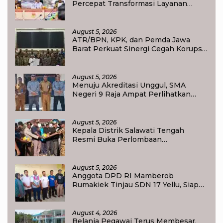
Percepat Transformasi Layanan
Pertanahan, Target Pengukuran
Tanah Selesai 12 Hari
August 5, 2026
ATR/BPN, KPK, dan Pemda Jawa
Barat Perkuat Sinergi Cegah Korupsi,
Dorong Tata Kelola Pertanahan dan
Ekonomi Daerah
August 5, 2026
Menuju Akreditasi Unggul, SMA
Negeri 9 Raja Ampat Perlihatkan
Transformasi Pendidikan
August 5, 2026
Kepala Distrik Salawati Tengah
Resmi Buka Perlombaan
menyongsong HUT RI ke-81,
Sportivitas Jadi Pesan Utama
August 5, 2026
Anggota DPD RI Mamberob
Rumakiek Tinjau SDN 17 Yellu, Siap
Bantu Kebutuhan Siswa Baru dan
Anak Kurang Mampu
August 4, 2026
Belanja Pegawai Terus Membesar,