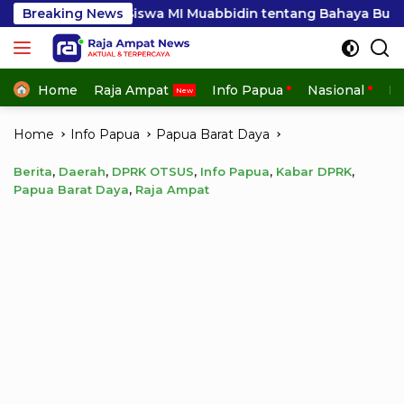
Skip
a MI Muabbidin tentang Bahaya Bullying
Breaking News
Semarak HU
to
content
Home
Raja Ampat
Info Papua
Nasional
In
Home
Info Papua
Papua Barat Daya
Berita
,
Daerah
,
DPRK OTSUS
,
Info Papua
,
Kabar DPRK
,
Papua Barat Daya
,
Raja Ampat