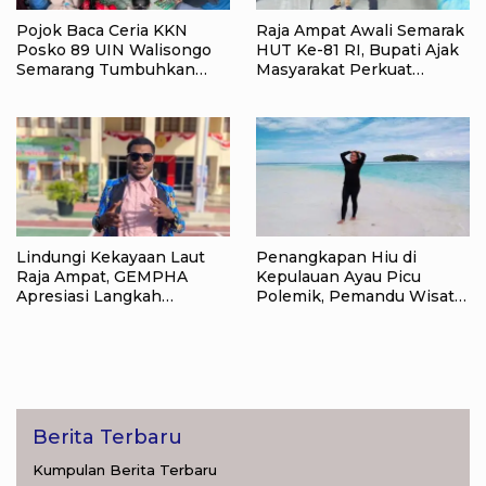
Pojok Baca Ceria KKN
Raja Ampat Awali Semarak
Posko 89 UIN Walisongo
HUT Ke-81 RI, Bupati Ajak
Semarang Tumbuhkan
Masyarakat Perkuat
Minat Baca Anak Desa
Nasionalisme
Sukorejo
Lindungi Kekayaan Laut
Penangkapan Hiu di
Raja Ampat, GEMPHA
Kepulauan Ayau Picu
Apresiasi Langkah
Polemik, Pemandu Wisata:
Ditpolairud Polda Papua
Jangan Korbankan Masa
Barat Daya
Depan Raja Ampat
Berita Terbaru
Kumpulan Berita Terbaru