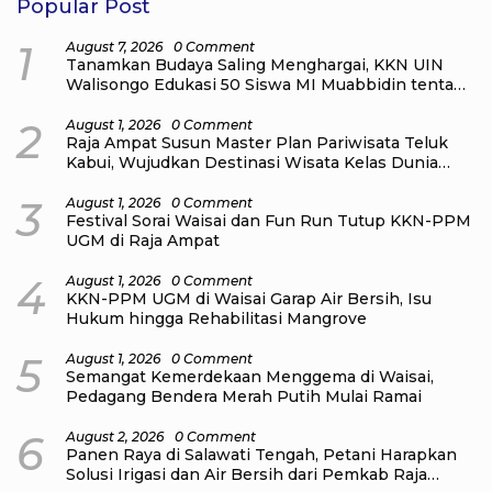
Popular Post
1
August 7, 2026
0 Comment
Tanamkan Budaya Saling Menghargai, KKN UIN
Walisongo Edukasi 50 Siswa MI Muabbidin tentang
Bahaya Bullying
2
August 1, 2026
0 Comment
Raja Ampat Susun Master Plan Pariwisata Teluk
Kabui, Wujudkan Destinasi Wisata Kelas Dunia
yang Berkelanjutan
3
August 1, 2026
0 Comment
Festival Sorai Waisai dan Fun Run Tutup KKN-PPM
UGM di Raja Ampat
4
August 1, 2026
0 Comment
KKN-PPM UGM di Waisai Garap Air Bersih, Isu
Hukum hingga Rehabilitasi Mangrove
5
August 1, 2026
0 Comment
Semangat Kemerdekaan Menggema di Waisai,
Pedagang Bendera Merah Putih Mulai Ramai
6
August 2, 2026
0 Comment
Panen Raya di Salawati Tengah, Petani Harapkan
Solusi Irigasi dan Air Bersih dari Pemkab Raja