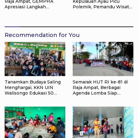
Raja Ampat, GEMPHA
Kepulauan Ayau Picu
Apresiasi Langkah
Polemik, Pemandu Wisata:
Ditpolairud Polda Papua
Jangan Korbankan Masa
Barat Daya
Depan Raja Ampat
Recommendation for You
Tanamkan Budaya Saling
Semarak HUT RI ke-81 di
Menghargai, KKN UIN
Raja Ampat, Berbagai
Walisongo Edukasi 50
Agenda Lomba Siap
Siswa MI Muabbidin
Meriahkan Waisai
tentang Bahaya Bullying