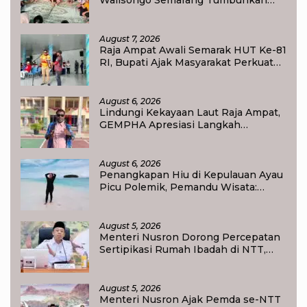
Minat Baca Anak Desa Sukorejo
August 7, 2026
Raja Ampat Awali Semarak HUT Ke-81
RI, Bupati Ajak Masyarakat Perkuat
Nasionalisme
August 6, 2026
Lindungi Kekayaan Laut Raja Ampat,
GEMPHA Apresiasi Langkah
Ditpolairud Polda Papua Barat Daya
August 6, 2026
Penangkapan Hiu di Kepulauan Ayau
Picu Polemik, Pemandu Wisata:
Jangan Korbankan Masa Depan Raja
Ampat
August 5, 2026
Menteri Nusron Dorong Percepatan
Sertipikasi Rumah Ibadah di NTT,
Target Jadi Kado Natal bagi
Masyarakat
August 5, 2026
Menteri Nusron Ajak Pemda se-NTT