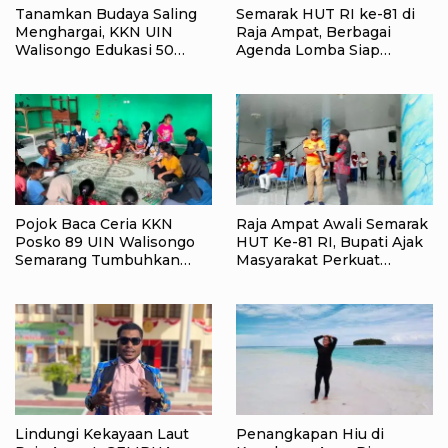
Tanamkan Budaya Saling
Semarak HUT RI ke-81 di
Menghargai, KKN UIN
Raja Ampat, Berbagai
Walisongo Edukasi 50
Agenda Lomba Siap
Siswa MI Muabbidin
Meriahkan Waisai
tentang Bahaya Bullying
Pojok Baca Ceria KKN
Raja Ampat Awali Semarak
Posko 89 UIN Walisongo
HUT Ke-81 RI, Bupati Ajak
Semarang Tumbuhkan
Masyarakat Perkuat
Minat Baca Anak Desa
Nasionalisme
Sukorejo
Lindungi Kekayaan Laut
Penangkapan Hiu di