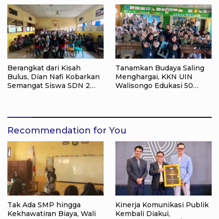
Tanah
Berangkat dari Kisah
Tanamkan Budaya Saling
Bulus, Dian Nafi Kobarkan
Menghargai, KKN UIN
Semangat Siswa SDN 2
Walisongo Edukasi 50
Tlogoweru untuk
Siswa MI Muabbidin
Melanjutkan Pendidikan
tentang Bahaya Bullying
Recommendation for You
Tak Ada SMP hingga
Kinerja Komunikasi Publik
Kekhawatiran Biaya, Wali
Kembali Diakui,