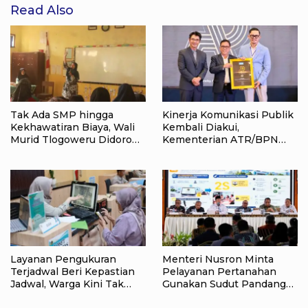
Read Also
Tak Ada SMP hingga
Kinerja Komunikasi Publik
Kekhawatiran Biaya, Wali
Kembali Diakui,
Murid Tlogoweru Didorong
Kementerian ATR/BPN
Tak Menyerah pada
Raih Popular Government
Pendidikan Anak
Institutions Award 2026
Layanan Pengukuran
Menteri Nusron Minta
Terjadwal Beri Kepastian
Pelayanan Pertanahan
Jadwal, Warga Kini Tak
Gunakan Sudut Pandang
Lagi Lama Menunggu Ukur
Masyarakat