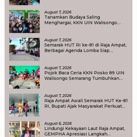
Tlogoweru untuk Melanjutkan
Pendidikan
August 7, 2026
Tanamkan Budaya Saling
Menghargai, KKN UIN Walisongo
Edukasi 50 Siswa MI Muabbidin
tentang Bahaya Bullying
August 7, 2026
Semarak HUT RI ke-81 di Raja Ampat,
Berbagai Agenda Lomba Siap
Meriahkan Waisai
August 7, 2026
Pojok Baca Ceria KKN Posko 89 UIN
Walisongo Semarang Tumbuhkan
Minat Baca Anak Desa Sukorejo
August 7, 2026
Raja Ampat Awali Semarak HUT Ke-81
RI, Bupati Ajak Masyarakat Perkuat
Nasionalisme
August 6, 2026
Lindungi Kekayaan Laut Raja Ampat,
GEMPHA Apresiasi Langkah