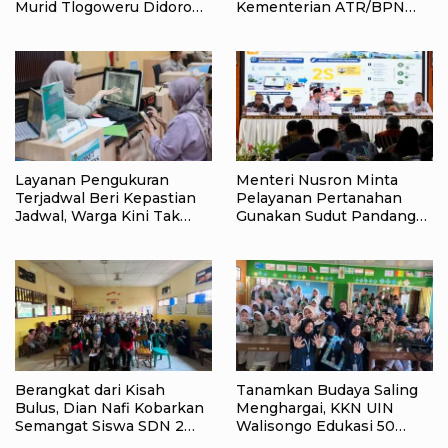
Murid Tlogoweru Didorong
Kementerian ATR/BPN
Tak Menyerah pada
Raih Popular Government
Pendidikan Anak
Institutions Award 2026
Layanan Pengukuran
Menteri Nusron Minta
Terjadwal Beri Kepastian
Pelayanan Pertanahan
Jadwal, Warga Kini Tak
Gunakan Sudut Pandang
Lagi Lama Menunggu Ukur
Masyarakat
Tanah
Berangkat dari Kisah
Tanamkan Budaya Saling
Bulus, Dian Nafi Kobarkan
Menghargai, KKN UIN
Semangat Siswa SDN 2
Walisongo Edukasi 50
Tlogoweru untuk
Siswa MI Muabbidin