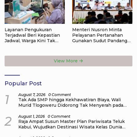
Layanan Pengukuran
Menteri Nusron Minta
Terjadwal Beri Kepastian
Pelayanan Pertanahan
Jadwal, Warga Kini Tak
Gunakan Sudut Pandang
Lagi Lama Menunggu Ukur
Masyarakat
Tanah
View More
Popular Post
1
August 7, 2026
0 Comment
Tak Ada SMP hingga Kekhawatiran Biaya, Wali
Murid Tlogoweru Didorong Tak Menyerah pada
Pendidikan Anak
2
August 1, 2026
0 Comment
Raja Ampat Susun Master Plan Pariwisata Teluk
Kabui, Wujudkan Destinasi Wisata Kelas Dunia
yang Berkelanjutan