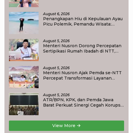
Ditpolairud Polda Papua Barat Daya
August 6, 2026
Penangkapan Hiu di Kepulauan Ayau
Picu Polemik, Pemandu Wisata:
Jangan Korbankan Masa Depan Raja
Ampat
August 5, 2026
Menteri Nusron Dorong Percepatan
Sertipikasi Rumah Ibadah di NTT,
Target Jadi Kado Natal bagi
Masyarakat
August 5, 2026
Menteri Nusron Ajak Pemda se-NTT
Percepat Transformasi Layanan
Pertanahan, Target Pengukuran
Tanah Selesai 12 Hari
August 5, 2026
ATR/BPN, KPK, dan Pemda Jawa
Barat Perkuat Sinergi Cegah Korupsi,
Dorong Tata Kelola Pertanahan dan
Ekonomi Daerah
View More