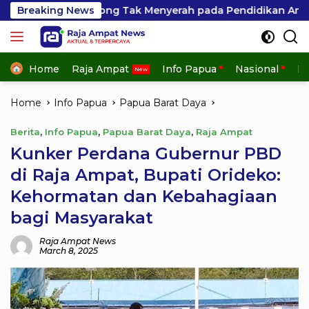
Skip
orong Tak Menyerah pada Pendidikan Anak
Breaking News
Kinerja K
to
content
Home
Raja Ampat
Info Papua
Nasional
In
Home
Info Papua
Papua Barat Daya
Berita
,
Info Papua
,
Papua Barat Daya
,
Raja Ampat
Kunker Perdana Gubernur PBD
di Raja Ampat, Bupati Orideko:
Kehormatan dan Kebahagiaan
bagi Masyarakat
Raja Ampat News
March 8, 2025