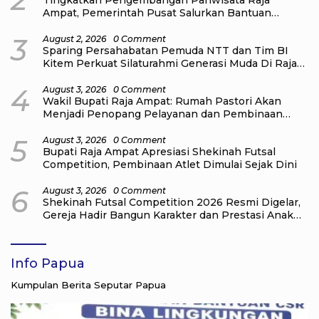
Ampat, Pemerintah Pusat Salurkan Bantuan
kepada Pengelola Homestay di Kampung Go
Distrik Tiplol Mayalibit
3
August 2, 2026
0 Comment
Sparing Persahabatan Pemuda NTT dan Tim BI
Kitem Perkuat Silaturahmi Generasi Muda Di Raja
Ampat
4
August 3, 2026
0 Comment
Wakil Bupati Raja Ampat: Rumah Pastori Akan
Menjadi Penopang Pelayanan dan Pembinaan
Jemaat
5
August 3, 2026
0 Comment
Bupati Raja Ampat Apresiasi Shekinah Futsal
Competition, Pembinaan Atlet Dimulai Sejak Dini
6
August 3, 2026
0 Comment
Shekinah Futsal Competition 2026 Resmi Digelar,
Gereja Hadir Bangun Karakter dan Prestasi Anak
Muda
Info Papua
Kumpulan Berita Seputar Papua