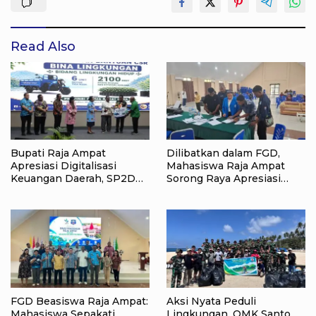
Read Also
Bupati Raja Ampat
Dilibatkan dalam FGD,
Apresiasi Digitalisasi
Mahasiswa Raja Ampat
Keuangan Daerah, SP2D
Sorong Raya Apresiasi
Online dan KKPD Dinilai
Komitmen Dinas
Perkuat Tata Kelola APBD
Pendidikan Raja Ampat
FGD Beasiswa Raja Ampat:
Aksi Nyata Peduli
Mahasiswa Sepakati
Lingkungan, OMK Santo