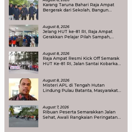
Karang Taruna Bahari Raja Ampat
Bergerak dari Sekolah, Bangun
Generasi Peduli Lingkungan
August 8, 2026
Jelang HUT ke-81 RI, Raja Ampat
Gerakkan Pelajar Pilah Sampah,
Semangat Kemerdekaan Didorong
Lewat Aksi Lingkungan
August 8, 2026
Raja Ampat Resmi Kick Off Semarak
HUT Ke-81 RI, Jalan Santai Kobarkan
Semangat Persatuan dan
Nasionalisme
August 8, 2026
Misteri APL di Tengah Hutan
Lindung Pulau Batanta, Masyarakat
Pertanyakan Status Tata Ruang di
Raja Ampat
August 7, 2026
Ribuan Peserta Semarakkan Jalan
Sehat, Awali Rangkaian Peringatan
HUT ke-81 Kemerdekaan RI di Raja
Ampat