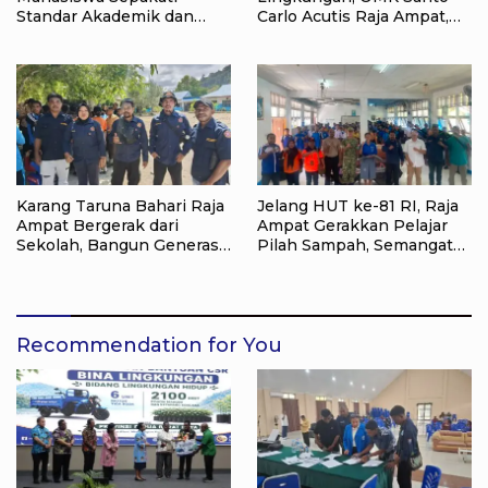
Standar Akademik dan
Carlo Acutis Raja Ampat,
Administrasi
Kumpulkan 40 Kantong
Sampah di Pantai WTC
Karang Taruna Bahari Raja
Jelang HUT ke-81 RI, Raja
Ampat Bergerak dari
Ampat Gerakkan Pelajar
Sekolah, Bangun Generasi
Pilah Sampah, Semangat
Peduli Lingkungan
Kemerdekaan Didorong
Lewat Aksi Lingkungan
Recommendation for You