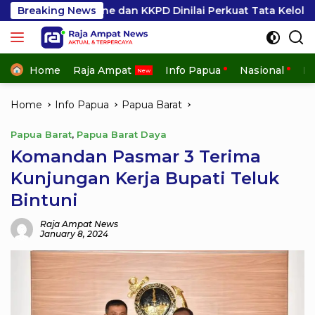
Skip
nline dan KKPD Dinilai Perkuat Tata Kelola APBD
Breaking News
Dil
to
content
Home
Raja Ampat
Info Papua
Nasional
In
Home
Info Papua
Papua Barat
Papua Barat
,
Papua Barat Daya
Komandan Pasmar 3 Terima
Kunjungan Kerja Bupati Teluk
Bintuni
Raja Ampat News
January 8, 2024