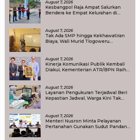
August 7, 2026
Kesbangpol Raja Ampat Salurkan
Bendera ke Empat Kelurahan di
Waisai
August 7, 2026
Tak Ada SMP hingga Kekhawatiran
Biaya, Wali Murid Tlogoweru
Didorong Tak Menyerah pada
Pendidikan Anak
August 7, 2026
Kinerja Komunikasi Publik Kembali
Diakui, Kementerian ATR/BPN Raih
Popular Government Institutions
Award 2026
August 7, 2026
Layanan Pengukuran Terjadwal Beri
Kepastian Jadwal, Warga Kini Tak
Lagi Lama Menunggu Ukur Tanah
August 7, 2026
Menteri Nusron Minta Pelayanan
Pertanahan Gunakan Sudut Pandang
Masyarakat