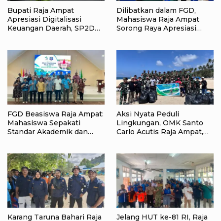
Bupati Raja Ampat
Dilibatkan dalam FGD,
Apresiasi Digitalisasi
Mahasiswa Raja Ampat
Keuangan Daerah, SP2D
Sorong Raya Apresiasi
Online dan KKPD Dinilai
Komitmen Dinas
Perkuat Tata Kelola APBD
Pendidikan Raja Ampat
FGD Beasiswa Raja Ampat:
Aksi Nyata Peduli
Mahasiswa Sepakati
Lingkungan, OMK Santo
Standar Akademik dan
Carlo Acutis Raja Ampat,
Administrasi
Kumpulkan 40 Kantong
Sampah di Pantai WTC
Karang Taruna Bahari Raja
Jelang HUT ke-81 RI, Raja