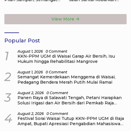
Kemerdekaan Didorong
Semangat Persatuan dan
Lewat Aksi Lingkungan
Nasionalisme
View More
Popular Post
1
August 1, 2026
0 Comment
KKN-PPM UGM di Waisai Garap Air Bersih, Isu
Hukum hingga Rehabilitasi Mangrove
2
August 1, 2026
0 Comment
Semangat Kemerdekaan Menggema di Waisai,
Pedagang Bendera Merah Putih Mulai Ramai
3
August 2, 2026
0 Comment
Panen Raya di Salawati Tengah, Petani Harapkan
Solusi Irigasi dan Air Bersih dari Pemkab Raja
Ampat
4
August 2, 2026
0 Comment
Festival Sorai Waisai Tutup KKN-PPM UGM di Raja
Ampat, Bupati Apresiasi Pengabdian Mahasiswa
untuk Masyarakat