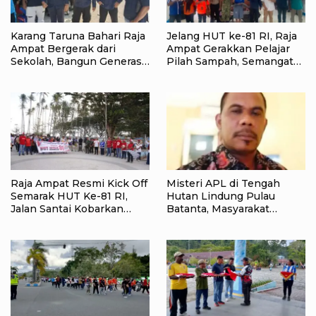
Karang Taruna Bahari Raja
Jelang HUT ke-81 RI, Raja
Ampat Bergerak dari
Ampat Gerakkan Pelajar
Sekolah, Bangun Generasi
Pilah Sampah, Semangat
Peduli Lingkungan
Kemerdekaan Didorong
Lewat Aksi Lingkungan
Raja Ampat Resmi Kick Off
Misteri APL di Tengah
Semarak HUT Ke-81 RI,
Hutan Lindung Pulau
Jalan Santai Kobarkan
Batanta, Masyarakat
Semangat Persatuan dan
Pertanyakan Status Tata
Nasionalisme
Ruang di Raja Ampat