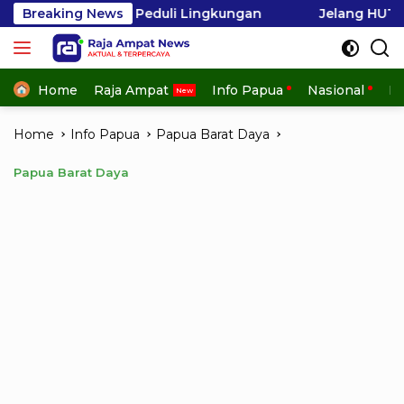
Skip
i Peduli Lingkungan
Breaking News
Jelang HUT ke-81 RI, Raja Am
to
content
Home
Raja Ampat
Info Papua
Nasional
In
Home
Info Papua
Papua Barat Daya
Papua Barat Daya