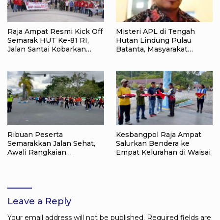
Raja Ampat Resmi Kick Off
Misteri APL di Tengah
Semarak HUT Ke-81 RI,
Hutan Lindung Pulau
Jalan Santai Kobarkan
Batanta, Masyarakat
Semangat Persatuan dan
Pertanyakan Status Tata
Nasionalisme
Ruang di Raja Ampat
Ribuan Peserta
Kesbangpol Raja Ampat
Semarakkan Jalan Sehat,
Salurkan Bendera ke
Awali Rangkaian
Empat Kelurahan di Waisai
Peringatan HUT ke-81
Kemerdekaan RI di Raja
Ampat
Leave a Reply
Your email address will not be published.
Required fields are