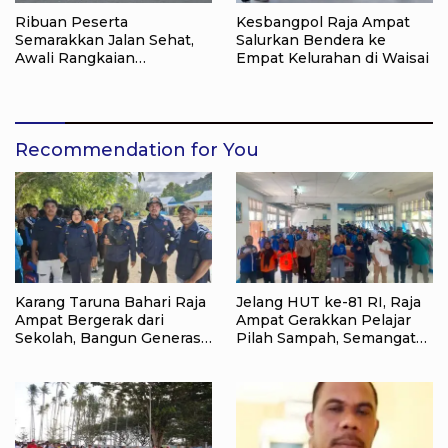
Ribuan Peserta
Kesbangpol Raja Ampat
Semarakkan Jalan Sehat,
Salurkan Bendera ke
Awali Rangkaian
Empat Kelurahan di Waisai
Peringatan HUT ke-81
Kemerdekaan RI di Raja
Ampat
Recommendation for You
Karang Taruna Bahari Raja
Jelang HUT ke-81 RI, Raja
Ampat Bergerak dari
Ampat Gerakkan Pelajar
Sekolah, Bangun Generasi
Pilah Sampah, Semangat
Peduli Lingkungan
Kemerdekaan Didorong
Lewat Aksi Lingkungan