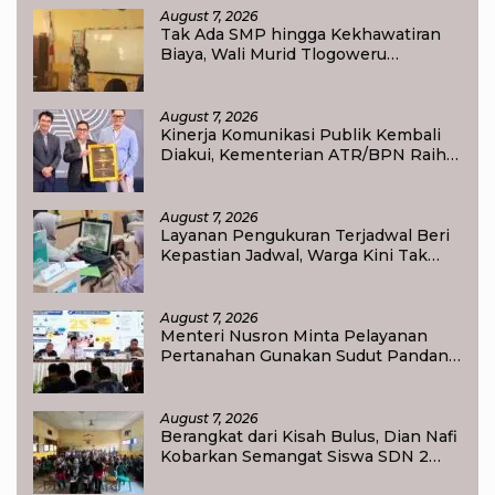
August 7, 2026
Tak Ada SMP hingga Kekhawatiran
Biaya, Wali Murid Tlogoweru
Didorong Tak Menyerah pada
Pendidikan Anak
August 7, 2026
Kinerja Komunikasi Publik Kembali
Diakui, Kementerian ATR/BPN Raih
Popular Government Institutions
Award 2026
August 7, 2026
Layanan Pengukuran Terjadwal Beri
Kepastian Jadwal, Warga Kini Tak
Lagi Lama Menunggu Ukur Tanah
August 7, 2026
Menteri Nusron Minta Pelayanan
Pertanahan Gunakan Sudut Pandang
Masyarakat
August 7, 2026
Berangkat dari Kisah Bulus, Dian Nafi
Kobarkan Semangat Siswa SDN 2
Tlogoweru untuk Melanjutkan