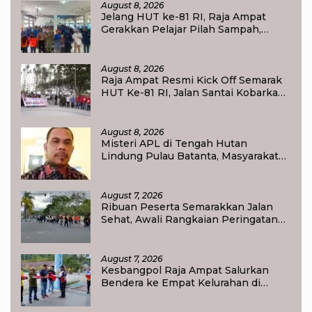
August 8, 2026
Jelang HUT ke-81 RI, Raja Ampat
Gerakkan Pelajar Pilah Sampah,
Semangat Kemerdekaan Didorong
Lewat Aksi Lingkungan
August 8, 2026
Raja Ampat Resmi Kick Off Semarak
HUT Ke-81 RI, Jalan Santai Kobarkan
Semangat Persatuan dan
Nasionalisme
August 8, 2026
Misteri APL di Tengah Hutan
Lindung Pulau Batanta, Masyarakat
Pertanyakan Status Tata Ruang di
Raja Ampat
August 7, 2026
Ribuan Peserta Semarakkan Jalan
Sehat, Awali Rangkaian Peringatan
HUT ke-81 Kemerdekaan RI di Raja
Ampat
August 7, 2026
Kesbangpol Raja Ampat Salurkan
Bendera ke Empat Kelurahan di
Waisai