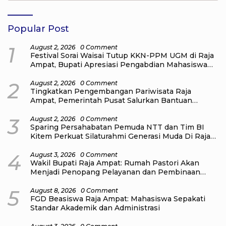
Popular Post
1
August 2, 2026
0 Comment
Festival Sorai Waisai Tutup KKN-PPM UGM di Raja
Ampat, Bupati Apresiasi Pengabdian Mahasiswa
untuk Masyarakat
2
August 2, 2026
0 Comment
Tingkatkan Pengembangan Pariwisata Raja
Ampat, Pemerintah Pusat Salurkan Bantuan
kepada Pengelola Homestay di Kampung Go
Distrik Tiplol Mayalibit
3
August 2, 2026
0 Comment
Sparing Persahabatan Pemuda NTT dan Tim BI
Kitem Perkuat Silaturahmi Generasi Muda Di Raja
Ampat
4
August 3, 2026
0 Comment
Wakil Bupati Raja Ampat: Rumah Pastori Akan
Menjadi Penopang Pelayanan dan Pembinaan
Jemaat
5
August 8, 2026
0 Comment
FGD Beasiswa Raja Ampat: Mahasiswa Sepakati
Standar Akademik dan Administrasi