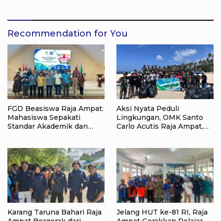
Nasionalisme
Ruang di Raja Ampat
Recommendation for You
FGD Beasiswa Raja Ampat:
Aksi Nyata Peduli
Mahasiswa Sepakati
Lingkungan, OMK Santo
Standar Akademik dan
Carlo Acutis Raja Ampat,
Administrasi
Kumpulkan 40 Kantong
Sampah di Pantai WTC
Karang Taruna Bahari Raja
Jelang HUT ke-81 RI, Raja
Ampat Bergerak dari
Ampat Gerakkan Pelajar