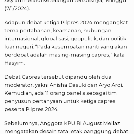
Asy’ari melalui keterangan tertulisnya, Minggu
(7/1/2024).
Adapun debat ketiga Pilpres 2024 mengangkat
tema pertahanan, keamanan, hubungan
internasional, globalisasi, geopolitik, dan politik
luar negeri. “Pada kesempatan nanti yang akan
berdebat adalah masing-masing capres,” kata
Hasyim.
Debat Capres tersebut dipandu oleh dua
moderator, yakni Anisha Dasuki dan Aryo Ardi.
Kemudian, ada 11 orang panelis sebagai tim
penyusun pertanyaan untuk ketiga capres
peserta Pilpres 2024.
Sebelumnya, Anggota KPU RI August Mellaz
mengatakan desain tata letak panggung debat