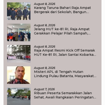
August 8, 2026
Karang Taruna Bahari Raja Ampat
Bergerak dari Sekolah, Bangun
Generasi Peduli Lingkungan
August 8, 2026
Jelang HUT ke-81 RI, Raja Ampat
Gerakkan Pelajar Pilah Sampah,
Semangat Kemerdekaan Didorong
Lewat Aksi Lingkungan
August 8, 2026
Raja Ampat Resmi Kick Off Semarak
HUT Ke-81 RI, Jalan Santai Kobarkan
Semangat Persatuan dan
Nasionalisme
August 8, 2026
Misteri APL di Tengah Hutan
Lindung Pulau Batanta, Masyarakat
Pertanyakan Status Tata Ruang di
Raja Ampat
August 7, 2026
Ribuan Peserta Semarakkan Jalan
Sehat, Awali Rangkaian Peringatan
HUT ke-81 Kemerdekaan RI di Raja