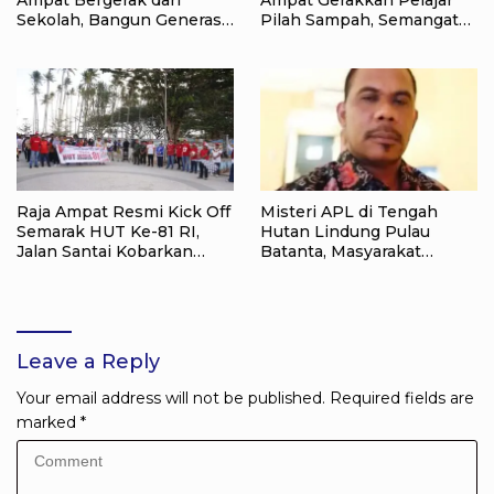
Sekolah, Bangun Generasi
Pilah Sampah, Semangat
Peduli Lingkungan
Kemerdekaan Didorong
Lewat Aksi Lingkungan
Raja Ampat Resmi Kick Off
Misteri APL di Tengah
Semarak HUT Ke-81 RI,
Hutan Lindung Pulau
Jalan Santai Kobarkan
Batanta, Masyarakat
Semangat Persatuan dan
Pertanyakan Status Tata
Nasionalisme
Ruang di Raja Ampat
Leave a Reply
Your email address will not be published.
Required fields are
marked
*