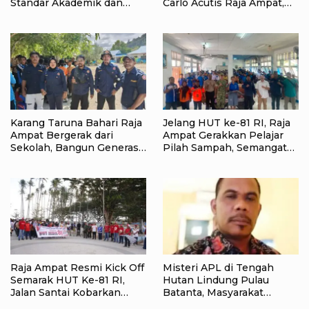
Standar Akademik dan
Carlo Acutis Raja Ampat,
Administrasi
Kumpulkan 40 Kantong
Sampah di Pantai WTC
Karang Taruna Bahari Raja
Jelang HUT ke-81 RI, Raja
Ampat Bergerak dari
Ampat Gerakkan Pelajar
Sekolah, Bangun Generasi
Pilah Sampah, Semangat
Peduli Lingkungan
Kemerdekaan Didorong
Lewat Aksi Lingkungan
Raja Ampat Resmi Kick Off
Misteri APL di Tengah
Semarak HUT Ke-81 RI,
Hutan Lindung Pulau
Jalan Santai Kobarkan
Batanta, Masyarakat
Semangat Persatuan dan
Pertanyakan Status Tata