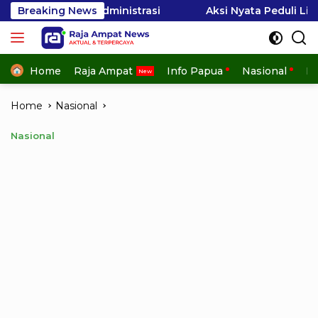
Skip
dministrasi
Breaking News
Aksi Nyata Peduli Lingkungan, OMK Sa
to
content
Home
Raja Ampat
Info Papua
Nasional
In
Home
Nasional
Nasional