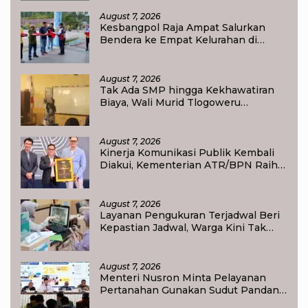
Ampat
August 7, 2026
Kesbangpol Raja Ampat Salurkan
Bendera ke Empat Kelurahan di
Waisai
August 7, 2026
Tak Ada SMP hingga Kekhawatiran
Biaya, Wali Murid Tlogoweru
Didorong Tak Menyerah pada
Pendidikan Anak
August 7, 2026
Kinerja Komunikasi Publik Kembali
Diakui, Kementerian ATR/BPN Raih
Popular Government Institutions
Award 2026
August 7, 2026
Layanan Pengukuran Terjadwal Beri
Kepastian Jadwal, Warga Kini Tak
Lagi Lama Menunggu Ukur Tanah
August 7, 2026
Menteri Nusron Minta Pelayanan
Pertanahan Gunakan Sudut Pandang
Masyarakat